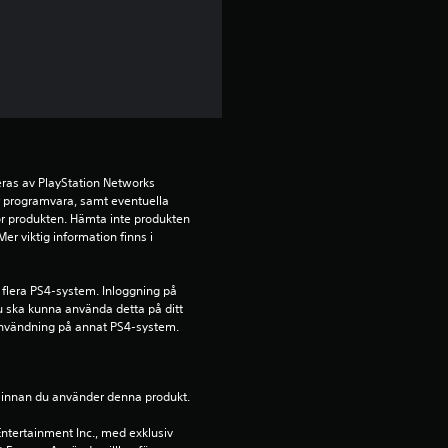
i
g
t
b
e
ras av PlayStation Networks 
t
ör programvara, samt eventuella 
för produkten. Hämta inte produkten 
r viktig information finns i 
y
g
 flera PS4-system. Inloggning på 
u ska kunna använda detta på ditt 
p
nvändning på annat PS4-system.
å
ion innan du använder denna produkt.
4
ntertainment Inc., med exklusiv 