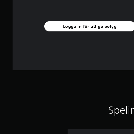
t
y
g
Logga in för att ge betyg
Speli