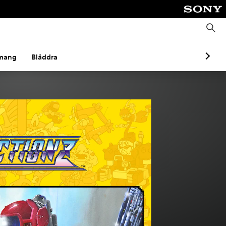
S
ö
k
mang
Bläddra