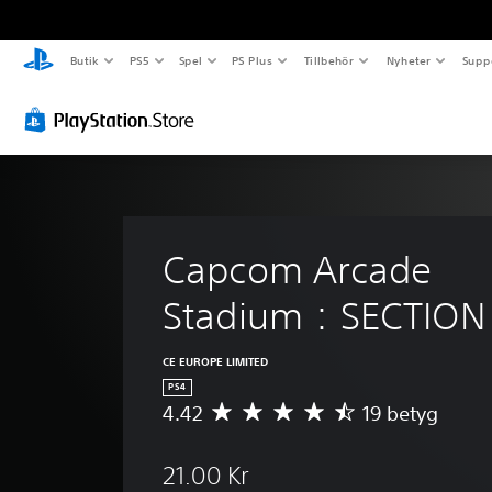
Butik
PS5
Spel
PS Plus
Tillbehör
Nyheter
Supp
Capcom Arcade 
Stadium：SECTION
CE EUROPE LIMITED
PS4
4.42
19 betyg
G
e
n
21.00 Kr
o