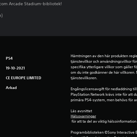
apcom Arcade Stadium-bibliotek!
m)
a
Hämtningen av den här produkten regle
PS4
tjänstevillkor och användningsvillkor f
specifika ytterligare villkor som gäller 
19-10-2021
om du inte godkänner de här villkoren. Me
CE EUROPE LIMITED
tjänstevillkoren.
Arkad
Engångslicensavgift för nedladdning till
PlayStation Network krävs inte för att d
primära PS4-system, men behövs för a
Läs avsnittet 
Hälsovarningar
 för att ta del av viktig hälsoinformat
Programbiblioteken ©Sony Interactive E