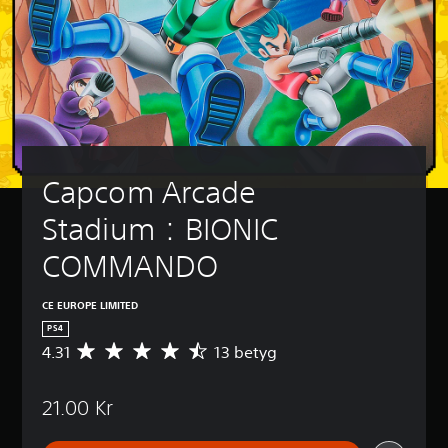
Capcom Arcade 
Stadium：BIONIC 
COMMANDO
CE EUROPE LIMITED
PS4
4.31
13 betyg
G
e
n
21.00 Kr
o
m
s