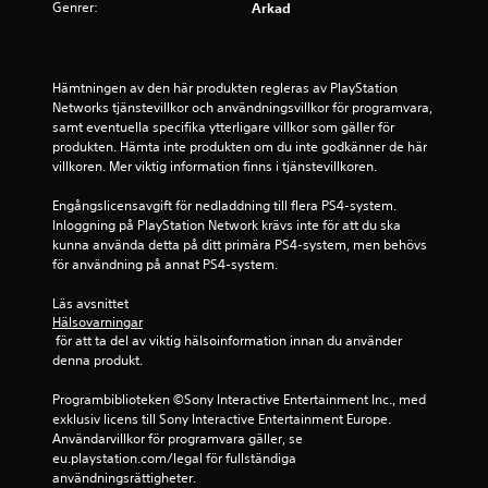
.
Genrer:
Arkad
3
1
Hämtningen av den här produkten regleras av PlayStation 
Networks tjänstevillkor och användningsvillkor för programvara, 
samt eventuella specifika ytterligare villkor som gäller för 
s
produkten. Hämta inte produkten om du inte godkänner de här 
villkoren. Mer viktig information finns i tjänstevillkoren.
t
Engångslicensavgift för nedladdning till flera PS4-system. 
j
Inloggning på PlayStation Network krävs inte för att du ska 
kunna använda detta på ditt primära PS4-system, men behövs 
ä
för användning på annat PS4-system.
r
Läs avsnittet 
Hälsovarningar
n
 för att ta del av viktig hälsoinformation innan du använder 
denna produkt.
o
Programbiblioteken ©Sony Interactive Entertainment Inc., med 
r
exklusiv licens till Sony Interactive Entertainment Europe. 
Användarvillkor för programvara gäller, se 
a
eu.playstation.com/legal för fullständiga 
användningsrättigheter.