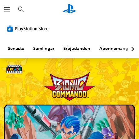
S
ö
k
Senaste
Samlingar
Erbjudanden
Abonnemang