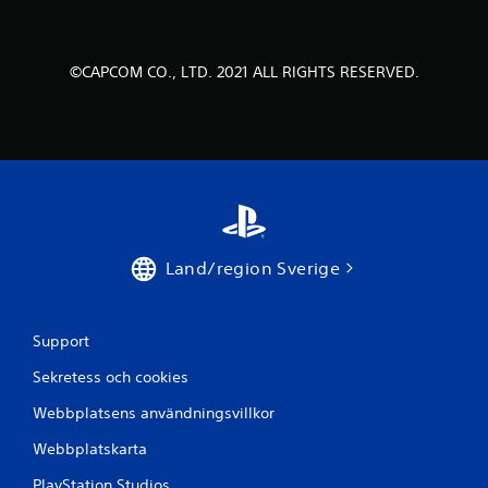
v
f
©CAPCOM CO., LTD. 2021 ALL RIGHTS RESERVED.
e
m
b
a
s
Land/region Sverige
e
r
Support
a
Sekretess och cookies
t
Webbplatsens användningsvillkor
p
Webbplatskarta
PlayStation Studios