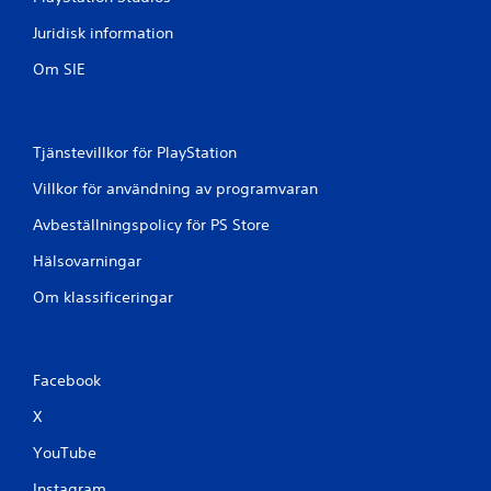
å
Juridisk information
1
Om SIE
3
b
Tjänstevillkor för PlayStation
e
Villkor för användning av programvaran
t
Avbeställningspolicy för PS Store
y
Hälsovarningar
g
Om klassificeringar
Facebook
X
YouTube
Instagram