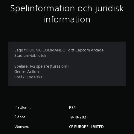
l
Spelinformation och juridisk
i
information
g
t
b
Lägg till BIONIC COMMANDO i ditt Capcom Arcade
Stadium-bibliotek!
e
Spelare: 1–2 spelare (turas om)
t
Genre: Action
Språk: Engelska
y
g
p
Plattform:
PS4
å
Släpps:
19-10-2021
4
Utgivare:
CE EUROPE LIMITED