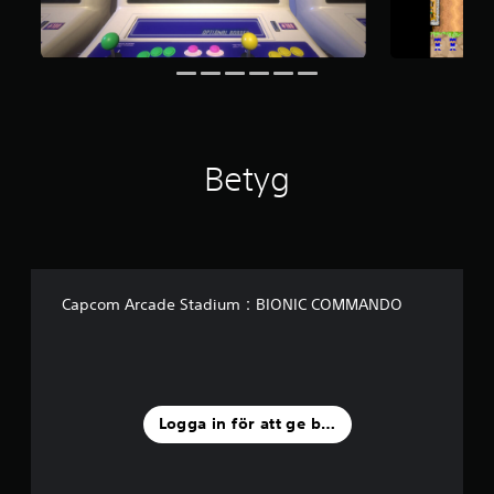
o
r
a
v
f
e
m
b
Betyg
a
s
e
r
a
t
p
Capcom Arcade Stadium：BIONIC COMMANDO
å
1
3
b
e
t
Logga in för att ge betyg
y
g