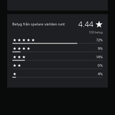
G
4.44
Betyg från spelare världen runt
e
533 betyg
72%
n
9%
o
14%
m
0%
s
4%
n
i
t
t