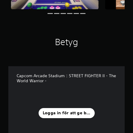
r
a
v
f
e
m
b
Betyg
a
s
e
r
a
t
p
Capcom Arcade Stadium：STREET FIGHTER II - The
å
World Warrior -
5
3
3
b
e
t
Logga in för att ge betyg
y
g