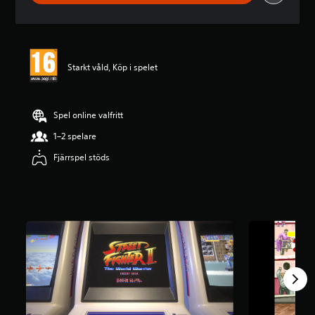
i
t
t
l
i
Starkt våld, Köp i spelet
g
t
b
e
Spel online valfritt
t
y
1–2 spelare
g
Fjärrspel stöds
p
å
4
.
4
4
s
t
j
ä
r
n
o