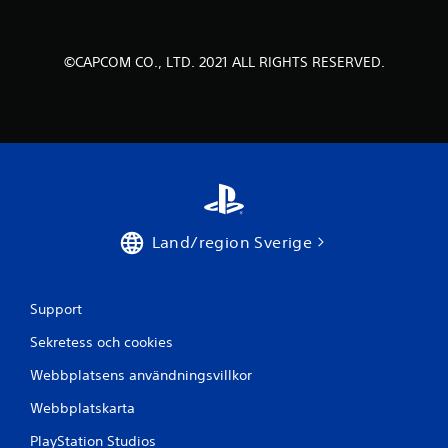
v
f
©CAPCOM CO., LTD. 2021 ALL RIGHTS RESERVED.
e
m
b
a
s
Land/region Sverige
e
r
Support
a
Sekretess och cookies
t
Webbplatsens användningsvillkor
p
Webbplatskarta
PlayStation Studios