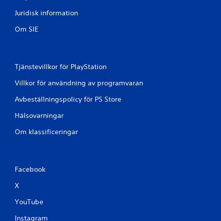
å
Juridisk information
5
Om SIE
3
3
Tjänstevillkor för PlayStation
b
Villkor för användning av programvaran
e
Avbeställningspolicy för PS Store
t
Hälsovarningar
y
Om klassificeringar
g
Facebook
X
YouTube
Instagram