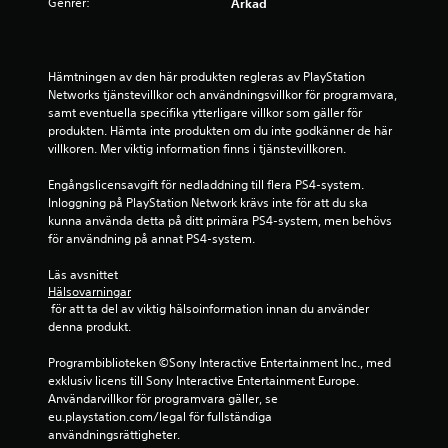
.
Genrer:
Arkad
4
4
Hämtningen av den här produkten regleras av PlayStation 
Networks tjänstevillkor och användningsvillkor för programvara, 
samt eventuella specifika ytterligare villkor som gäller för 
s
produkten. Hämta inte produkten om du inte godkänner de här 
villkoren. Mer viktig information finns i tjänstevillkoren.
t
Engångslicensavgift för nedladdning till flera PS4-system. 
j
Inloggning på PlayStation Network krävs inte för att du ska 
kunna använda detta på ditt primära PS4-system, men behövs 
ä
för användning på annat PS4-system.
r
Läs avsnittet 
Hälsovarningar
n
 för att ta del av viktig hälsoinformation innan du använder 
denna produkt.
o
Programbiblioteken ©Sony Interactive Entertainment Inc., med 
r
exklusiv licens till Sony Interactive Entertainment Europe. 
Användarvillkor för programvara gäller, se 
a
eu.playstation.com/legal för fullständiga 
användningsrättigheter.