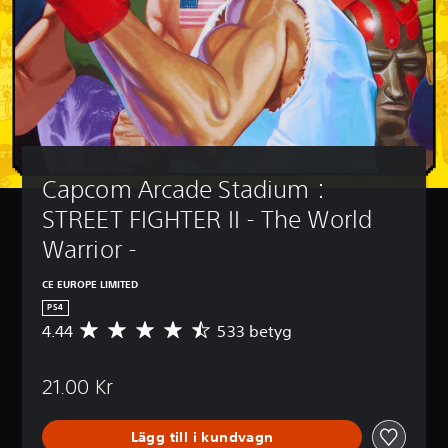
Capcom Arcade Stadium：
STREET FIGHTER II - The World 
Warrior -
CE EUROPE LIMITED
PS4
4.44
533 betyg
G
e
n
21.00 Kr
o
m
s
Lägg till i kundvagn
n