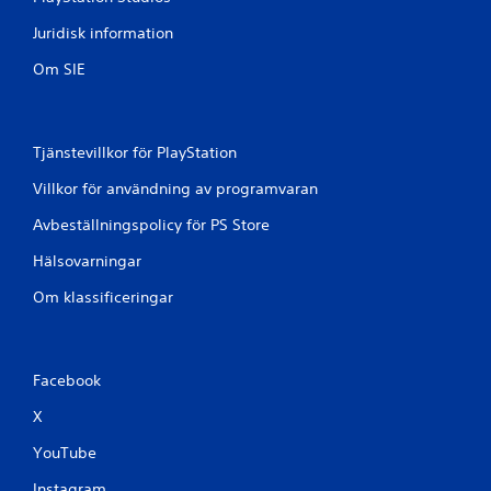
å
Juridisk information
3
Om SIE
9
b
Tjänstevillkor för PlayStation
e
Villkor för användning av programvaran
t
Avbeställningspolicy för PS Store
y
Hälsovarningar
g
Om klassificeringar
Facebook
X
YouTube
Instagram