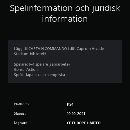
l
Spelinformation och juridisk
i
information
g
t
b
Lägg till CAPTAIN COMMANDO i ditt Capcom Arcade
Stadium-bibliotek!
e
Spelare: 1–4 spelare (samarbete)
t
Genre: Action
Språk: Japanska och engelska
y
g
p
Plattform:
PS4
å
Släpps:
19-10-2021
4
Utgivare:
CE EUROPE LIMITED