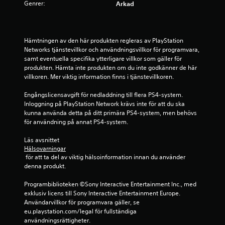
.
Genrer:
Arkad
5
4
Hämtningen av den här produkten regleras av PlayStation 
Networks tjänstevillkor och användningsvillkor för programvara, 
samt eventuella specifika ytterligare villkor som gäller för 
s
produkten. Hämta inte produkten om du inte godkänner de här 
villkoren. Mer viktig information finns i tjänstevillkoren.
t
Engångslicensavgift för nedladdning till flera PS4-system. 
j
Inloggning på PlayStation Network krävs inte för att du ska 
kunna använda detta på ditt primära PS4-system, men behövs 
ä
för användning på annat PS4-system.
r
Läs avsnittet 
Hälsovarningar
n
 för att ta del av viktig hälsoinformation innan du använder 
denna produkt.
o
Programbiblioteken ©Sony Interactive Entertainment Inc., med 
r
exklusiv licens till Sony Interactive Entertainment Europe. 
Användarvillkor för programvara gäller, se 
a
eu.playstation.com/legal för fullständiga 
användningsrättigheter.