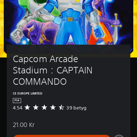
Capcom Arcade 
Stadium：CAPTAIN 
COMMANDO
CE EUROPE LIMITED
PS4
4.54
39 betyg
G
e
n
21.00 Kr
o
m
s