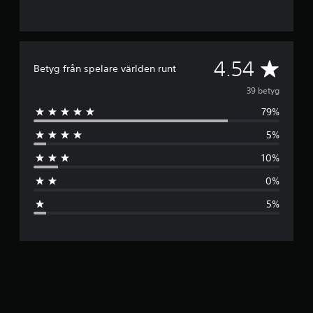
G
4.54
Betyg från spelare världen runt
e
39 betyg
79%
n
5%
o
10%
m
0%
s
5%
n
i
t
t