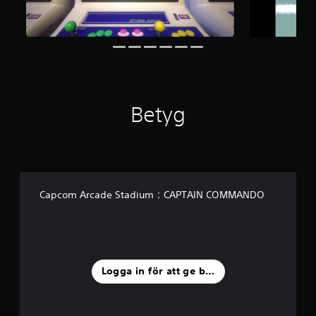
o
r
a
v
f
e
m
b
Betyg
a
s
e
r
a
t
p
Capcom Arcade Stadium：CAPTAIN COMMANDO
å
3
9
b
e
t
Logga in för att ge betyg
y
g