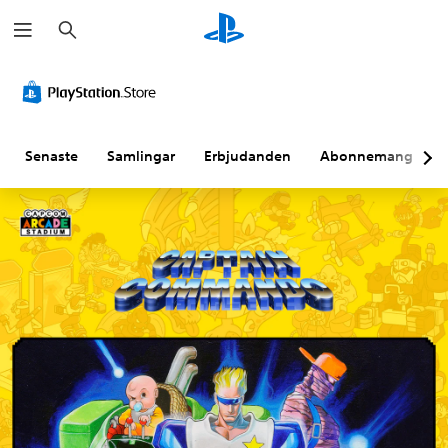
S
ö
k
Senaste
Samlingar
Erbjudanden
Abonnemang