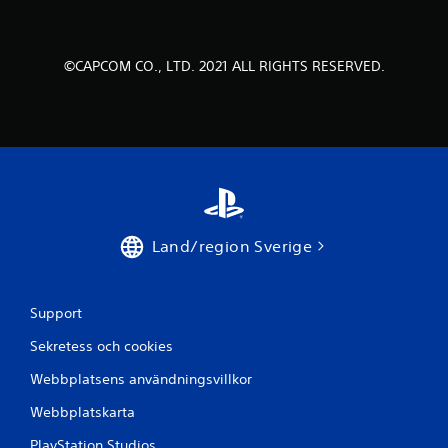
v
f
©CAPCOM CO., LTD. 2021 ALL RIGHTS RESERVED.
e
m
b
a
s
Land/region Sverige
e
r
Support
a
Sekretess och cookies
t
Webbplatsens användningsvillkor
p
Webbplatskarta
PlayStation Studios