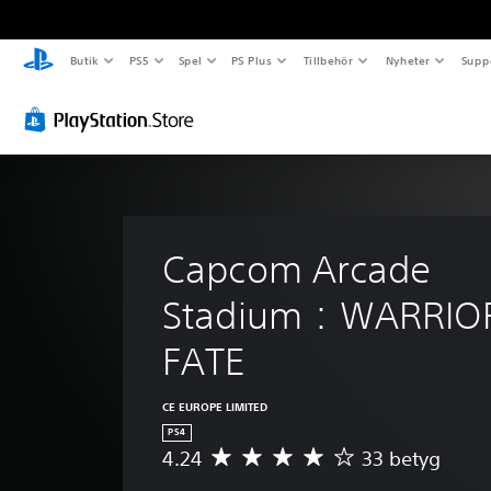
Butik
PS5
Spel
PS Plus
Tillbehör
Nyheter
Supp
Capcom Arcade 
Stadium：WARRIOR
FATE
CE EUROPE LIMITED
PS4
4.24
33 betyg
G
e