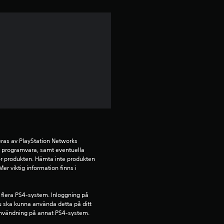
l
i
g
t
b
e
t
ras av PlayStation Networks 
y
ör programvara, samt eventuella 
för produkten. Hämta inte produkten 
g
r viktig information finns i 
p
 flera PS4-system. Inloggning på 
u ska kunna använda detta på ditt 
å
nvändning på annat PS4-system.