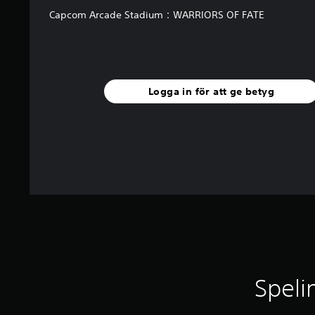
b
Capcom Arcade Stadium：WARRIORS OF FATE
e
t
y
g
Logga in för att ge betyg
Speli