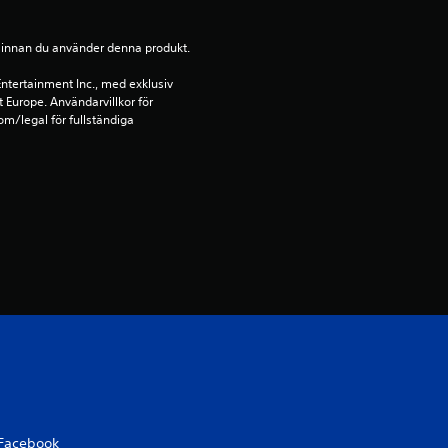
4
.
ion innan du använder denna produkt.
ntertainment Inc., med exklusiv 
2
t Europe. Användarvillkor för 
m/legal för fullständiga 
4
s
t
j
ä
r
n
o
Facebook