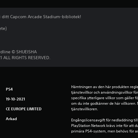
i ditt Capcom Arcade Stadium-bibliotek!
ete)
a
dline © SHUEISHA
21 ALL RIGHTS RESERVED.
Hämtningen av den här produkten regle
PS4
tjänstevillkor och användningsvillkor f
specifika ytterligare villkor som gäller 
19-10-2021
om du inte godkänner de här villkoren. Me
CE EUROPE LIMITED
tjänstevillkoren.
Arkad
Engångslicensavgift för nedladdning till
PlayStation Network krävs inte för att d
primära PS4-system, men behövs för a