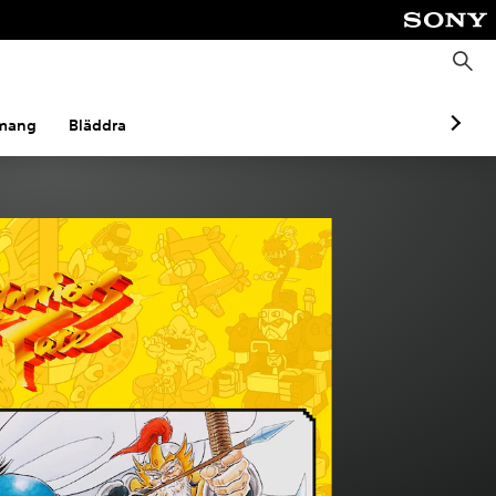
S
ö
k
mang
Bläddra