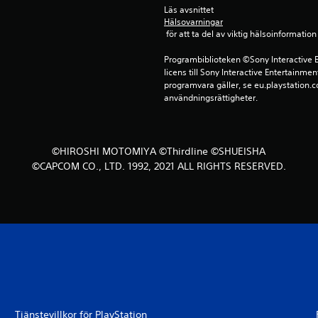
Läs avsnittet 
Hälsovarningar
 för att ta del av viktig hälsoinformat
Programbiblioteken ©Sony Interactive E
licens till Sony Interactive Entertainmen
programvara gäller, se eu.playstation.co
användningsrättigheter.
©HIROSHI MOTOMIYA ©Thirdline ©SHUEISHA
©CAPCOM CO., LTD. 1992, 2021 ALL RIGHTS RESERVED.
Tjänstevillkor för PlayStation