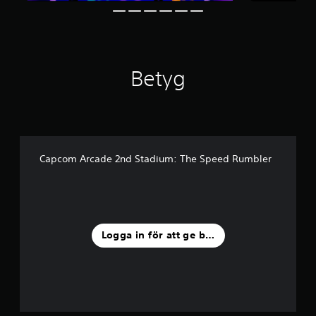
v
f
e
m
b
Betyg
a
s
e
r
a
t
p
Capcom Arcade 2nd Stadium: The Speed Rumbler
å
1
1
b
e
t
Logga in för att ge betyg
y
g