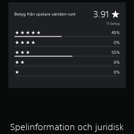
G
3.91
Betyg från spelare världen runt
e
11 betyg
45%
n
0%
o
55%
m
0%
s
0%
n
i
t
t
l
Spelinformation och juridisk