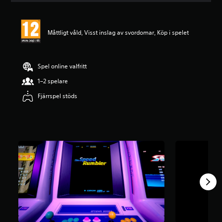
t
l
i
Måttligt våld, Visst inslag av svordomar, Köp i spelet
g
t
b
e
Spel online valfritt
t
y
1–2 spelare
g
Fjärrspel stöds
p
å
3
.
9
1
s
t
j
ä
r
n
o
r
a