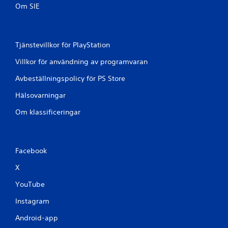
Om SIE
1
b
Tjänstevillkor för PlayStation
e
Villkor för användning av programvaran
t
Avbeställningspolicy för PS Store
y
Hälsovarningar
g
Om klassificeringar
Facebook
X
YouTube
Instagram
Android-app