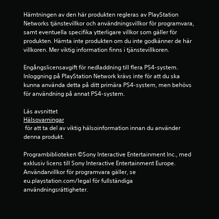
9
1
Hämtningen av den här produkten regleras av PlayStation 
Networks tjänstevillkor och användningsvillkor för programvara, 
samt eventuella specifika ytterligare villkor som gäller för 
s
produkten. Hämta inte produkten om du inte godkänner de här 
villkoren. Mer viktig information finns i tjänstevillkoren.
t
Engångslicensavgift för nedladdning till flera PS4-system. 
j
Inloggning på PlayStation Network krävs inte för att du ska 
kunna använda detta på ditt primära PS4-system, men behövs 
ä
för användning på annat PS4-system.
r
Läs avsnittet 
Hälsovarningar
n
 för att ta del av viktig hälsoinformation innan du använder 
denna produkt.
o
Programbiblioteken ©Sony Interactive Entertainment Inc., med 
r
exklusiv licens till Sony Interactive Entertainment Europe. 
Användarvillkor för programvara gäller, se 
a
eu.playstation.com/legal för fullständiga 
användningsrättigheter.
v
f