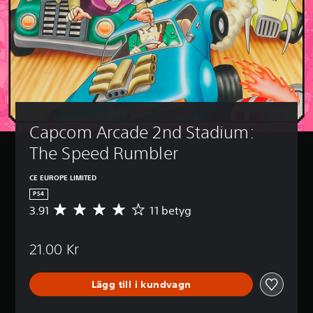
Capcom Arcade 2nd Stadium: 
The Speed Rumbler
CE EUROPE LIMITED
PS4
3.91
11 betyg
G
e
n
21.00 Kr
o
m
s
Lägg till i kundvagn
n
i
t