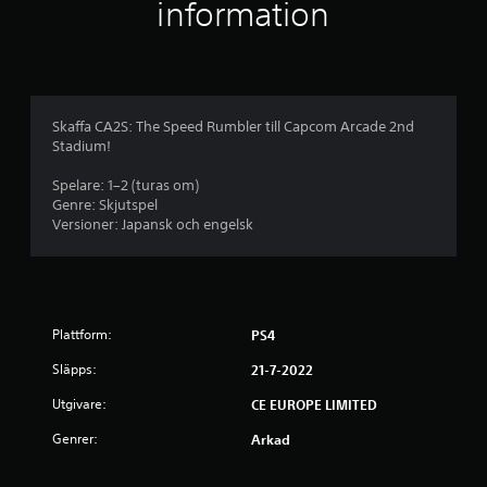
i
information
g
t
b
Skaffa CA2S: The Speed Rumbler till Capcom Arcade 2nd
Stadium!
e
Spelare: 1–2 (turas om)
t
Genre: Skjutspel
Versioner: Japansk och engelsk
y
g
p
Plattform:
PS4
å
Släpps:
21-7-2022
3
Utgivare:
CE EUROPE LIMITED
.
Genrer:
Arkad