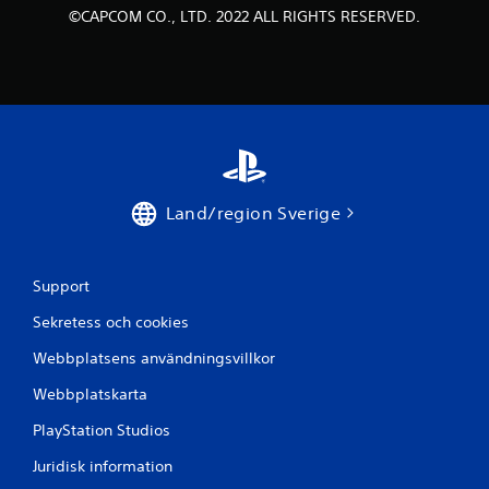
©CAPCOM CO., LTD. 2022 ALL RIGHTS RESERVED.
e
m
b
a
s
Land/region Sverige
e
r
Support
a
Sekretess och cookies
t
Webbplatsens användningsvillkor
p
Webbplatskarta
PlayStation Studios
å
Juridisk information
1