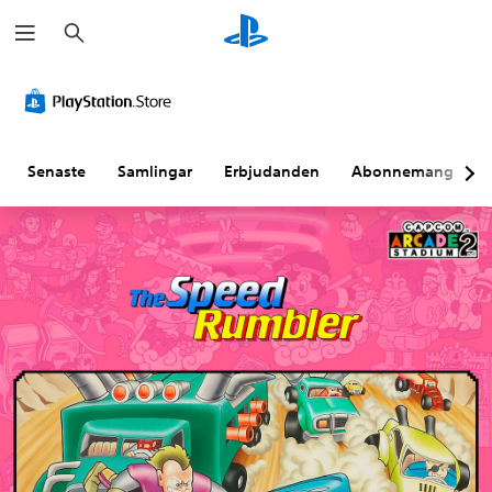
S
ö
k
Senaste
Samlingar
Erbjudanden
Abonnemang