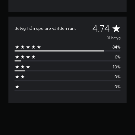
G
4.74
Betyg från spelare världen runt
e
31 betyg
84%
n
6%
o
10%
m
0%
s
0%
n
i
t
t