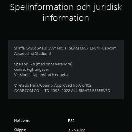
l
Spelinformation och juridisk
i
information
g
t
b
Skaffa CA2S: SATURDAY NIGHT SLAM MASTERS till Capcom
Arcade 2nd Stadium!
e
Spelare: 1–4 (med/mot varandra)
t
Genre: Fightingspel
Versioner: Japansk och engelsk
y
©Tetsuo Hara/Coamix Approved No.GK-102
g
©CAPCOM CO., LTD. 1993, 2022 ALL RIGHTS RESERVED.
p
å
Plattform:
PS4
4
Släpps:
21-7-2022