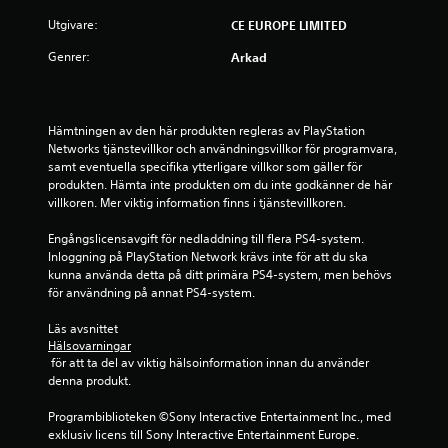
.
Utgivare:
CE EUROPE LIMITED
7
Genrer:
Arkad
4
s
Hämtningen av den här produkten regleras av PlayStation 
Networks tjänstevillkor och användningsvillkor för programvara, 
t
samt eventuella specifika ytterligare villkor som gäller för 
produkten. Hämta inte produkten om du inte godkänner de här 
j
villkoren. Mer viktig information finns i tjänstevillkoren.
ä
Engångslicensavgift för nedladdning till flera PS4-system. 
Inloggning på PlayStation Network krävs inte för att du ska 
r
kunna använda detta på ditt primära PS4-system, men behövs 
för användning på annat PS4-system.
n
Läs avsnittet 
o
Hälsovarningar
 för att ta del av viktig hälsoinformation innan du använder 
r
denna produkt.
a
Programbiblioteken ©Sony Interactive Entertainment Inc., med 
exklusiv licens till Sony Interactive Entertainment Europe. 