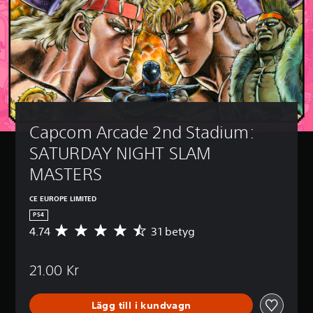
Capcom Arcade 2nd Stadium: 
SATURDAY NIGHT SLAM 
MASTERS
CE EUROPE LIMITED
PS4
4.74
31 betyg
G
e
n
21.00 Kr
o
m
s
Lägg till i kundvagn
n