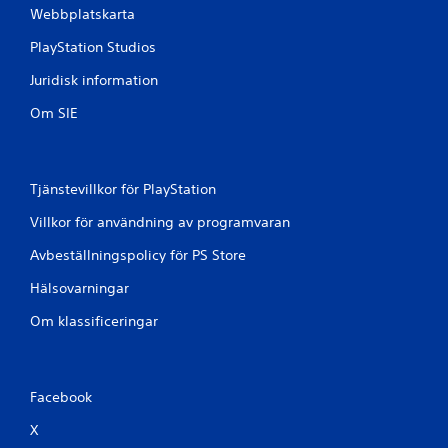
å
Webbplatskarta
3
PlayStation Studios
1
Juridisk information
b
Om SIE
e
t
Tjänstevillkor för PlayStation
y
Villkor för användning av programvaran
g
Avbeställningspolicy för PS Store
Hälsovarningar
Om klassificeringar
Facebook
X