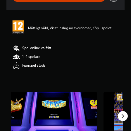
i
t
t
l
i
Måttligt våld, Visst inslag av svordomar, Köp i spelet
g
t
b
e
Spel online valfritt
t
y
1–4 spelare
g
Fjärrspel stöds
p
å
4
.
7
4
s
t
j
ä
r
n
o