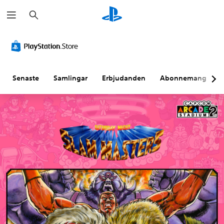
S
ö
k
Senaste
Samlingar
Erbjudanden
Abonnemang