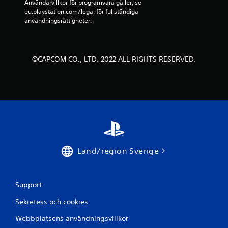
v
Användarvillkor för programvara gäller, se 
eu.playstation.com/legal för fullständiga 
f
användningsrättigheter.
e
m
©CAPCOM CO., LTD. 2022 ALL RIGHTS RESERVED.
b
a
s
e
r
Land/region Sverige
a
Support
t
Sekretess och cookies
p
Webbplatsens användningsvillkor