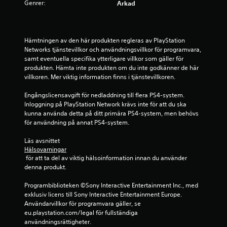
Genrer:
6
Arkad
7
Hämtningen av den här produkten regleras av PlayStation 
s
Networks tjänstevillkor och användningsvillkor för programvara, 
samt eventuella specifika ytterligare villkor som gäller för 
t
produkten. Hämta inte produkten om du inte godkänner de här 
villkoren. Mer viktig information finns i tjänstevillkoren.
j
Engångslicensavgift för nedladdning till flera PS4-system. 
ä
Inloggning på PlayStation Network krävs inte för att du ska 
kunna använda detta på ditt primära PS4-system, men behövs 
r
för användning på annat PS4-system.
n
Läs avsnittet 
Hälsovarningar
o
 för att ta del av viktig hälsoinformation innan du använder 
denna produkt.
r
Programbiblioteken ©Sony Interactive Entertainment Inc., med 
a
exklusiv licens till Sony Interactive Entertainment Europe. 
Användarvillkor för programvara gäller, se 
v
eu.playstation.com/legal för fullständiga 
användningsrättigheter.