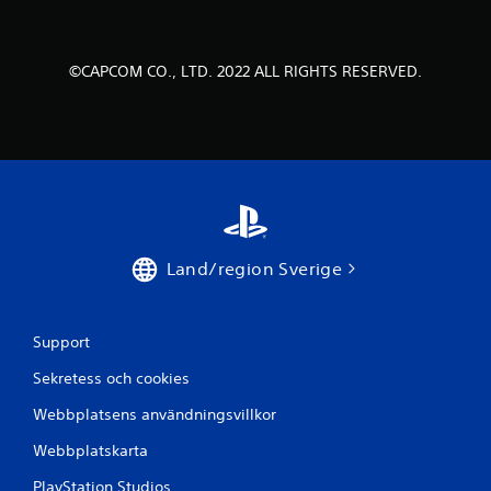
f
e
©CAPCOM CO., LTD. 2022 ALL RIGHTS RESERVED.
m
b
a
s
e
Land/region Sverige
r
a
Support
t
Sekretess och cookies
p
Webbplatsens användningsvillkor
å
Webbplatskarta
PlayStation Studios