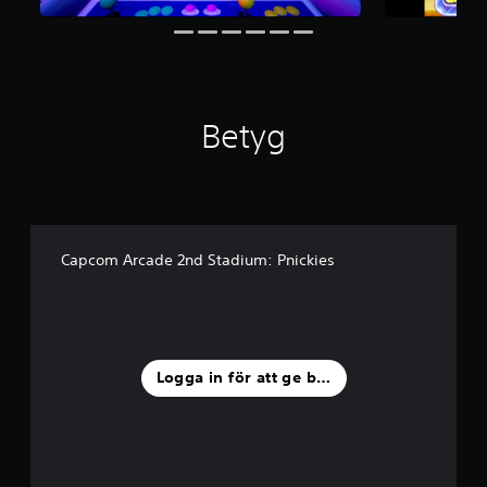
a
v
f
e
m
b
Betyg
a
s
e
r
a
t
p
Capcom Arcade 2nd Stadium: Pnickies
å
1
2
b
e
t
Logga in för att ge betyg
y
g