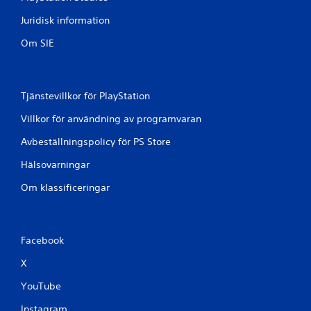
1
Juridisk information
2
Om SIE
b
e
Tjänstevillkor för PlayStation
t
Villkor för användning av programvaran
y
Avbeställningspolicy för PS Store
g
Hälsovarningar
Om klassificeringar
Facebook
X
YouTube
Instagram