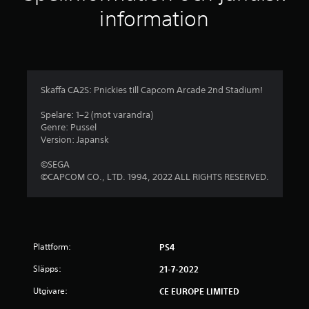
i
information
g
t
b
Skaffa CA2S: Pnickies till Capcom Arcade 2nd Stadium!
e
Spelare: 1–2 (mot varandra)
Genre: Pussel
t
Version: Japansk
y
©SEGA
©CAPCOM CO., LTD. 1994, 2022 ALL RIGHTS RESERVED.
g
p
å
Plattform:
PS4
4
Släpps:
21-7-2022
.
Utgivare:
CE EUROPE LIMITED