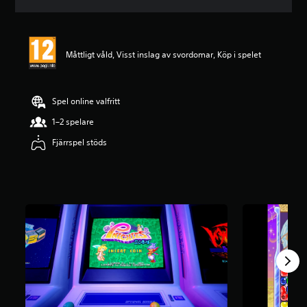
t
t
l
i
Måttligt våld, Visst inslag av svordomar, Köp i spelet
g
t
b
e
Spel online valfritt
t
y
1–2 spelare
g
Fjärrspel stöds
p
å
4
.
6
7
s
t
j
ä
r
n
o
r