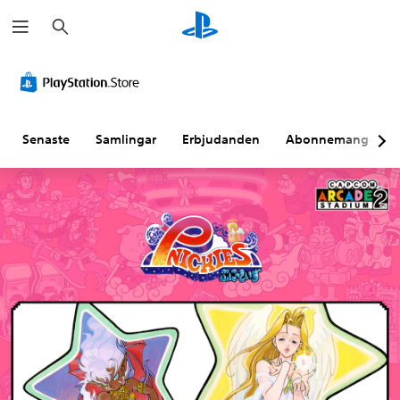
S
ö
k
Senaste
Samlingar
Erbjudanden
Abonnemang