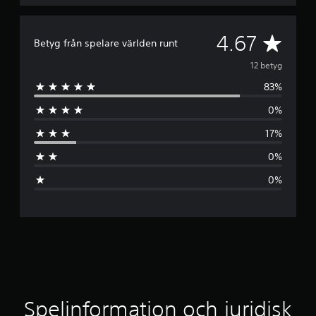
G
4.67
Betyg från spelare världen runt
e
12 betyg
83%
n
0%
o
17%
m
0%
s
0%
n
i
t
t
l
Spelinformation och juridisk