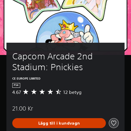
Capcom Arcade 2nd 
Stadium: Pnickies
CE EUROPE LIMITED
PS4
4.67
12 betyg
G
e
n
21.00 Kr
o
m
s
Lägg till i kundvagn
n
i