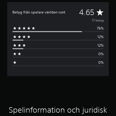
G
4.65
Betyg från spelare världen runt
e
17 betyg
76%
n
12%
o
12%
m
0%
s
0%
n
i
t
t
l
Spelinformation och juridisk