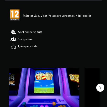
t
l
i
Måttligt våld, Visst inslag av svordomar, Köp i spelet
g
t
b
e
Spel online valfritt
t
y
1–2 spelare
g
Fjärrspel stöds
p
å
4
.
6
5
s
t
j
ä
r
n
o
r
a