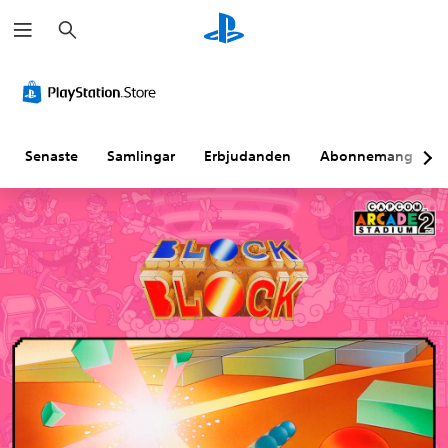
S
ö
k
Senaste
Samlingar
Erbjudanden
Abonnemang