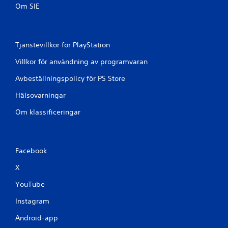
Om SIE
7
b
Tjänstevillkor för PlayStation
e
Villkor för användning av programvaran
t
Avbeställningspolicy för PS Store
y
Hälsovarningar
g
Om klassificeringar
Facebook
X
YouTube
Instagram
Android-app