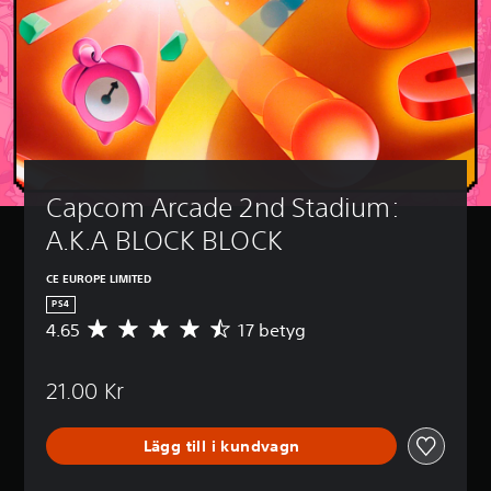
Capcom Arcade 2nd Stadium: 
A.K.A BLOCK BLOCK
CE EUROPE LIMITED
PS4
4.65
17 betyg
G
e
n
21.00 Kr
o
m
s
Lägg till i kundvagn
n
i
t