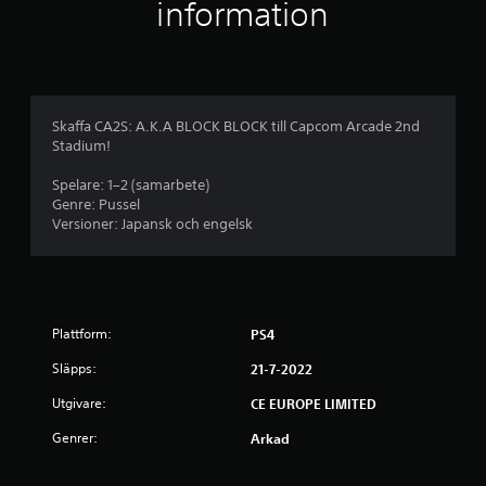
i
information
g
t
b
Skaffa CA2S: A.K.A BLOCK BLOCK till Capcom Arcade 2nd
Stadium!
e
Spelare: 1–2 (samarbete)
t
Genre: Pussel
Versioner: Japansk och engelsk
y
g
p
Plattform:
PS4
å
Släpps:
21-7-2022
4
Utgivare:
CE EUROPE LIMITED
.
Genrer:
Arkad