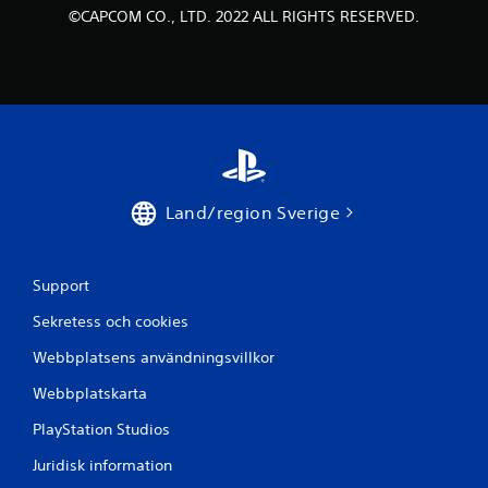
©CAPCOM CO., LTD. 2022 ALL RIGHTS RESERVED.
e
m
b
a
s
Land/region Sverige
e
r
Support
a
Sekretess och cookies
t
Webbplatsens användningsvillkor
p
Webbplatskarta
PlayStation Studios
å
Juridisk information
1