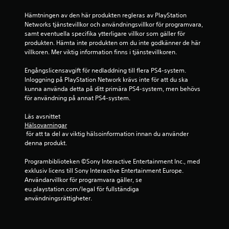
6
5
Hämtningen av den här produkten regleras av PlayStation 
Networks tjänstevillkor och användningsvillkor för programvara, 
samt eventuella specifika ytterligare villkor som gäller för 
s
produkten. Hämta inte produkten om du inte godkänner de här 
villkoren. Mer viktig information finns i tjänstevillkoren.
t
Engångslicensavgift för nedladdning till flera PS4-system. 
j
Inloggning på PlayStation Network krävs inte för att du ska 
kunna använda detta på ditt primära PS4-system, men behövs 
ä
för användning på annat PS4-system.
r
Läs avsnittet 
Hälsovarningar
n
 för att ta del av viktig hälsoinformation innan du använder 
denna produkt.
o
Programbiblioteken ©Sony Interactive Entertainment Inc., med 
r
exklusiv licens till Sony Interactive Entertainment Europe. 
Användarvillkor för programvara gäller, se 
a
eu.playstation.com/legal för fullständiga 
användningsrättigheter.
v
f