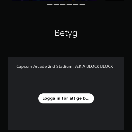
v
f
e
m
b
Betyg
a
s
e
r
a
t
p
Capcom Arcade 2nd Stadium: A.K.A BLOCK BLOCK
å
1
7
b
e
t
Logga in för att ge betyg
y
g