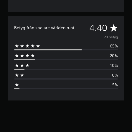
G
4.40
Betyg från spelare världen runt
e
20 betyg
65%
n
20%
o
10%
m
0%
s
5%
n
i
t
t