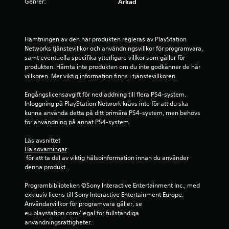
.
Genrer:
Arkad
4
s
Hämtningen av den här produkten regleras av PlayStation 
Networks tjänstevillkor och användningsvillkor för programvara, 
samt eventuella specifika ytterligare villkor som gäller för 
t
produkten. Hämta inte produkten om du inte godkänner de här 
villkoren. Mer viktig information finns i tjänstevillkoren.
j
Engångslicensavgift för nedladdning till flera PS4-system. 
ä
Inloggning på PlayStation Network krävs inte för att du ska 
kunna använda detta på ditt primära PS4-system, men behövs 
r
för användning på annat PS4-system.
n
Läs avsnittet 
Hälsovarningar
o
 för att ta del av viktig hälsoinformation innan du använder 
denna produkt.
r
Programbiblioteken ©Sony Interactive Entertainment Inc., med 
a
exklusiv licens till Sony Interactive Entertainment Europe. 
Användarvillkor för programvara gäller, se 
v
eu.playstation.com/legal för fullständiga 
användningsrättigheter.