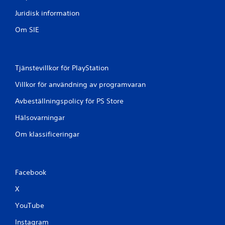
2
Juridisk information
0
Om SIE
b
e
Tjänstevillkor för PlayStation
t
Villkor för användning av programvaran
y
Avbeställningspolicy för PS Store
g
Hälsovarningar
Om klassificeringar
Facebook
X
YouTube
Instagram