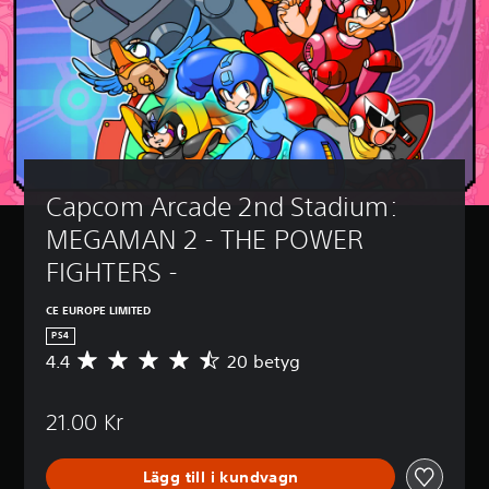
Capcom Arcade 2nd Stadium: 
MEGAMAN 2 - THE POWER 
FIGHTERS -
CE EUROPE LIMITED
PS4
4.4
20 betyg
G
e
n
21.00 Kr
o
m
s
Lägg till i kundvagn
n