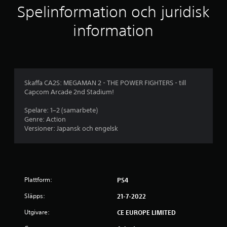
l
Spelinformation och juridisk
i
information
g
t
b
Skaffa CA2S: MEGAMAN 2 - THE POWER FIGHTERS - till
Capcom Arcade 2nd Stadium!
e
Spelare: 1–2 (samarbete)
t
Genre: Action
Versioner: Japansk och engelsk
y
g
p
Plattform:
PS4
å
Släpps:
21-7-2022
4
Utgivare:
CE EUROPE LIMITED