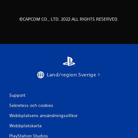
f
e
©CAPCOM CO., LTD. 2022 ALL RIGHTS RESERVED.
m
b
a
s
e
Land/region Sverige
r
a
Support
t
Sekretess och cookies
p
Webbplatsens användningsvillkor
å
Webbplatskarta
PlayStation Studios