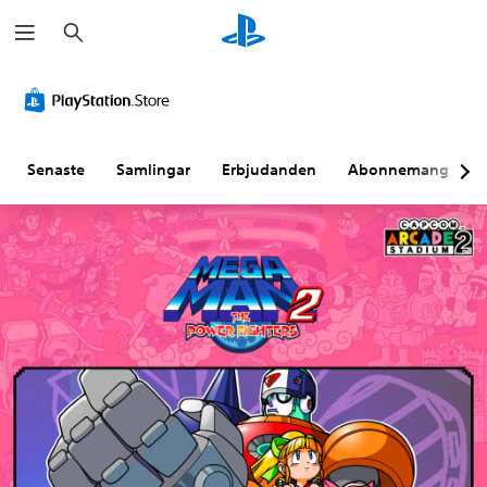
S
ö
k
Senaste
Samlingar
Erbjudanden
Abonnemang