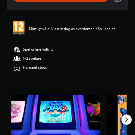
i
t
t
l
i
Måttligt våld, Visst inslag av svordomar, Köp i spelet
g
t
b
e
Spel online valfritt
t
y
1–2 spelare
g
Fjärrspel stöds
p
å
4
.
4
s
t
j
ä
r
n
o
r