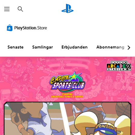
S
ö
k
Senaste
Samlingar
Erbjudanden
Abonnemang