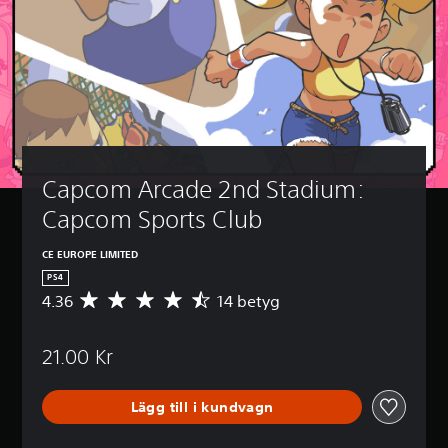
Capcom Arcade 2nd Stadium: 
Capcom Sports Club
CE EUROPE LIMITED
PS4
4.36
14 betyg
G
e
n
21.00 Kr
o
m
s
Lägg till i kundvagn
n
i
t