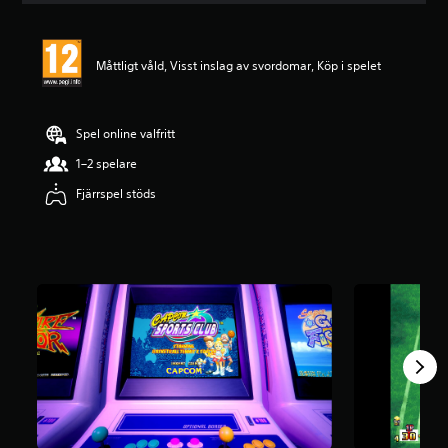
t
l
i
Måttligt våld, Visst inslag av svordomar, Köp i spelet
g
t
b
e
Spel online valfritt
t
y
1–2 spelare
g
Fjärrspel stöds
p
å
4
.
3
6
s
t
j
ä
r
n
o
r
a