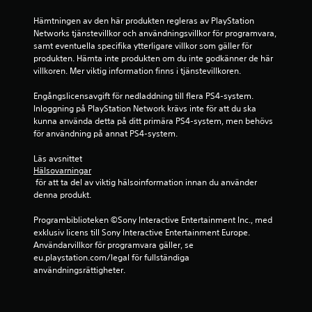
3
6
Hämtningen av den här produkten regleras av PlayStation 
Networks tjänstevillkor och användningsvillkor för programvara, 
samt eventuella specifika ytterligare villkor som gäller för 
s
produkten. Hämta inte produkten om du inte godkänner de här 
villkoren. Mer viktig information finns i tjänstevillkoren.
t
Engångslicensavgift för nedladdning till flera PS4-system. 
j
Inloggning på PlayStation Network krävs inte för att du ska 
kunna använda detta på ditt primära PS4-system, men behövs 
ä
för användning på annat PS4-system.
r
Läs avsnittet 
Hälsovarningar
n
 för att ta del av viktig hälsoinformation innan du använder 
denna produkt.
o
Programbiblioteken ©Sony Interactive Entertainment Inc., med 
r
exklusiv licens till Sony Interactive Entertainment Europe. 
Användarvillkor för programvara gäller, se 
a
eu.playstation.com/legal för fullständiga 
användningsrättigheter.
v
f