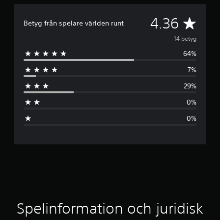
G
4.36
Betyg från spelare världen runt
e
14 betyg
64%
n
7%
o
29%
m
0%
s
0%
n
i
t
t
l
Spelinformation och juridisk