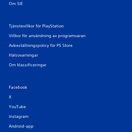
Om SIE
4
b
Tjänstevillkor för PlayStation
e
Villkor för användning av programvaran
t
Avbeställningspolicy för PS Store
y
Hälsovarningar
g
Om klassificeringar
Facebook
X
YouTube
Instagram
Android-app