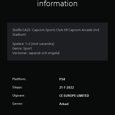
i
information
g
t
b
Skaffa CA2S: Capcom Sports Club till Capcom Arcade 2nd
Stadium!
e
Spelare: 1–2 (mot varandra)
t
Genre: Sport
Versioner: Japansk och engelsk
y
g
p
Plattform:
PS4
å
Släpps:
21-7-2022
4
Utgivare:
CE EUROPE LIMITED
.
Genrer:
Arkad