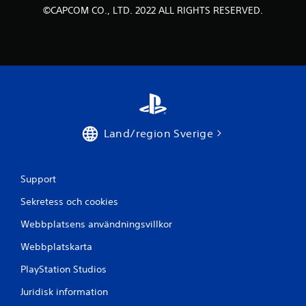
©CAPCOM CO., LTD. 2022 ALL RIGHTS RESERVED.
e
m
b
a
s
Land/region Sverige
e
r
Support
a
Sekretess och cookies
t
Webbplatsens användningsvillkor
p
Webbplatskarta
PlayStation Studios
å
Juridisk information
1