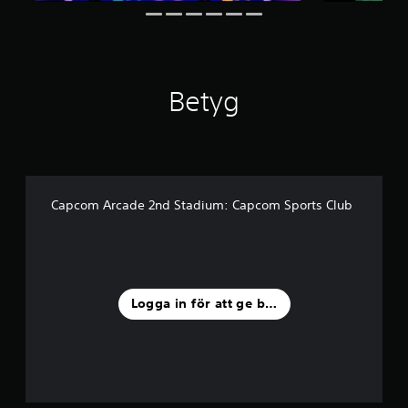
v
f
e
m
b
Betyg
a
s
e
r
a
t
p
Capcom Arcade 2nd Stadium: Capcom Sports Club
å
1
4
b
e
t
Logga in för att ge betyg
y
g