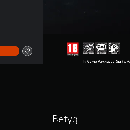
In-Game Purchases, Språk, V
Betyg