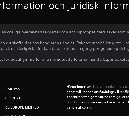
nformation och juridisk infor
p av otaliga överlevnadsexperter och är fullproppat med saker som hål
kan du skaffa det hos handlaren i spelet. Paketet innehåller pistol
d pack och lockpick. Det kan bara skaffas en gång per genomspelni
et förrådsutrymme för alla inkluderade föremål när du köper paketet
Hämtningen av den här produkten regle
PS4, PS5
tjänstevillkor och användningsvillkor f
specifika ytterligare villkor som gäller 
8-7-2021
om du inte godkänner de här villkoren. Me
CE EUROPE LIMITED
tjänstevillkoren.
Skräck, Action
Du kan ladda ned och spela det här inn
associerad med ditt konto (genom instä
offlinespel”) och på andra PS5-konsole