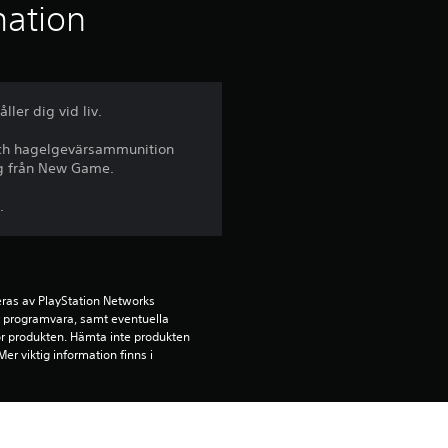
t
mation
l
i
ler dig vid liv.
g
- och hagelgevärsammunition
ng från New Game.
t
.
b
e
t
ras av PlayStation Networks 
ör programvara, samt eventuella 
för produkten. Hämta inte produkten 
y
r viktig information finns i 
g
ehållet på den PS5-konsol som är 
p
llningen ”Konsoldelning och 
r när du loggar in med samma 