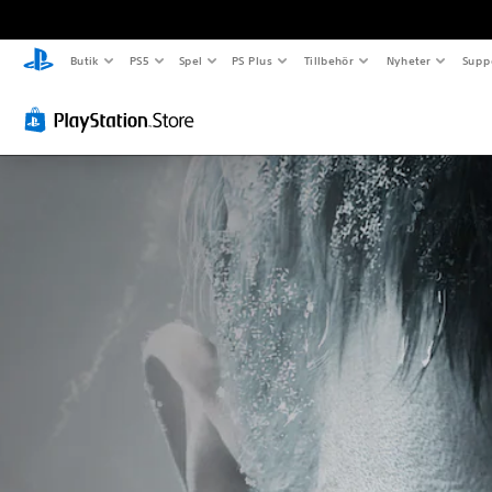
Butik
PS5
Spel
PS Plus
Tillbehör
Nyheter
Supp