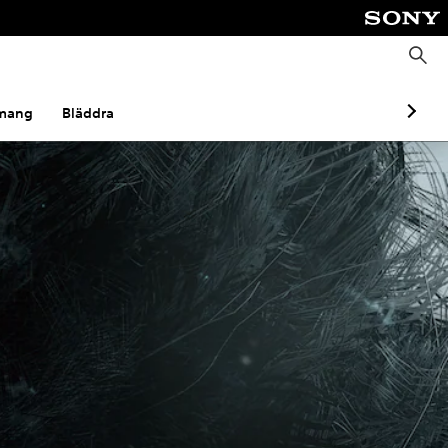
S
ö
k
mang
Bläddra