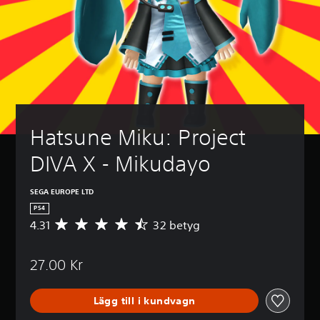
Hatsune Miku: Project 
DIVA X - Mikudayo
SEGA EUROPE LTD
PS4
4.31
32 betyg
G
e
n
27.00 Kr
o
m
s
Lägg till i kundvagn
n
i