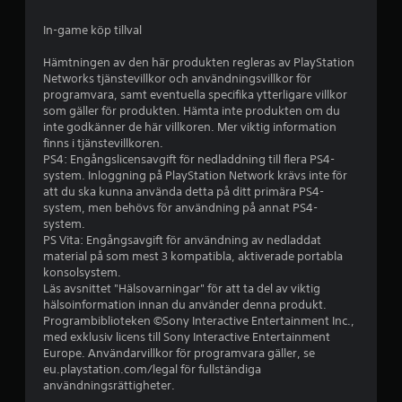
g
In-game köp tillval
p
Hämtningen av den här produkten regleras av PlayStation
å
Networks tjänstevillkor och användningsvillkor för
programvara, samt eventuella specifika ytterligare villkor
4
som gäller för produkten. Hämta inte produkten om du
inte godkänner de här villkoren. Mer viktig information
.
finns i tjänstevillkoren.
PS4: Engångslicensavgift för nedladdning till flera PS4-
3
system. Inloggning på PlayStation Network krävs inte för
att du ska kunna använda detta på ditt primära PS4-
system, men behövs för användning på annat PS4-
1
system.
PS Vita: Engångsavgift för användning av nedladdat
s
material på som mest 3 kompatibla, aktiverade portabla
konsolsystem.
t
Läs avsnittet "Hälsovarningar" för att ta del av viktig
hälsoinformation innan du använder denna produkt.
j
Programbiblioteken ©Sony Interactive Entertainment Inc.,
med exklusiv licens till Sony Interactive Entertainment
ä
Europe. Användarvillkor för programvara gäller, se
eu.playstation.com/legal för fullständiga
r
användningsrättigheter.