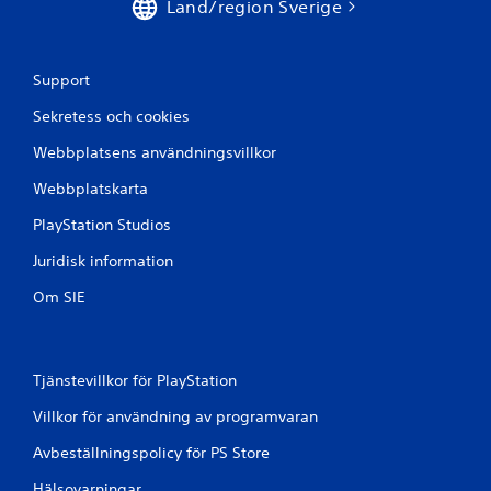
r
Land/region Sverige
a
Support
t
Sekretess och cookies
p
Webbplatsens användningsvillkor
å
Webbplatskarta
3
PlayStation Studios
2
Juridisk information
b
Om SIE
e
t
Tjänstevillkor för PlayStation
y
Villkor för användning av programvaran
g
Avbeställningspolicy för PS Store
Hälsovarningar