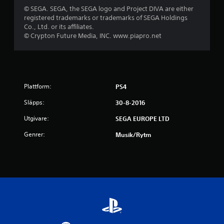
n
© SEGA. SEGA, the SEGA logo and Project DIVA are either
registered trademarks or trademarks of SEGA Holdings
o
Co., Ltd. or its affiliates.
© Crypton Future Media, INC. www.piapro.net
r
a
v
Plattform:
PS4
f
Släpps:
30-8-2016
e
Utgivare:
SEGA EUROPE LTD
m
Genrer:
Musik/rytm
b
a
s
e