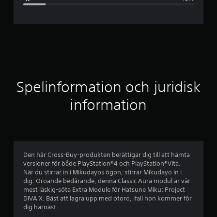
n
i
t
t
l
Spelinformation och juridisk
i
information
g
t
b
Den här Cross-Buy-produkten berättigar dig till att hämta
versioner för både PlayStation®4 och PlayStation®Vita.
e
När du stirrar in i Mikudayos ögon, stirrar Mikudayo in i
dig. Oroande bedårande, denna Classic Aura modul är vår
t
mest läskig-söta Extra Module för Hatsune Miku: Project
DIVA X. Bäst att lagra upp med otoro, ifall hon kommer för
y
dig härnäst...