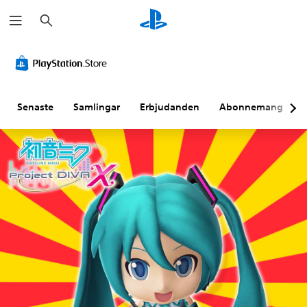
S
ö
k
Senaste
Samlingar
Erbjudanden
Abonnemang