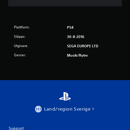
v
f
e
Plattform:
PS4
Släpps:
30-8-2016
m
Utgivare:
SEGA EUROPE LTD
b
Genrer:
Musik/rytm
a
s
e
r
a
Land/region Sverige
t
p
Support