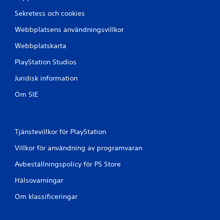
å
Sekretess och cookies
6
Webbplatsens användningsvillkor
b
Webbplatskarta
e
PlayStation Studios
Juridisk information
t
Om SIE
y
g
Tjänstevillkor för PlayStation
Villkor för användning av programvaran
Avbeställningspolicy för PS Store
Hälsovarningar
Om klassificeringar