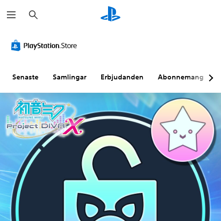
S
ö
k
Senaste
Samlingar
Erbjudanden
Abonnemang