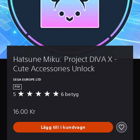
Hatsune Miku: Project DIVA X - 
Cute Accessories Unlock
SEGA EUROPE LTD
PS4
5
6 betyg
G
e
n
16.00 Kr
o
m
s
Lägg till i kundvagn
n
i
t