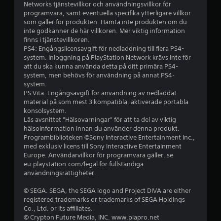
Networks tjänstevillkor och användningsvillkor för
p
programvara, samt eventuella specifika ytterligare villkor
som gäller för produkten. Hämta inte produkten om du
å
inte godkänner de här villkoren. Mer viktig information
finns i tjänstevillkoren.
5
PS4: Engångslicensavgift för nedladdning till flera PS4-
system. Inloggning på PlayStation Network krävs inte för
s
att du ska kunna använda detta på ditt primära PS4-
system, men behövs för användning på annat PS4-
t
system.
PS Vita: Engångsavgift för användning av nedladdat
material på som mest 3 kompatibla, aktiverade portabla
j
konsolsystem.
Läs avsnittet "Hälsovarningar" för att ta del av viktig
ä
hälsoinformation innan du använder denna produkt.
Programbiblioteken ©Sony Interactive Entertainment Inc.,
r
med exklusiv licens till Sony Interactive Entertainment
Europe. Användarvillkor för programvara gäller, se
n
eu.playstation.com/legal för fullständiga
användningsrättigheter.
o
© SEGA. SEGA, the SEGA logo and Project DIVA are either
r
registered trademarks or trademarks of SEGA Holdings
Co., Ltd. or its affiliates.
a
© Crypton Future Media, INC. www.piapro.net