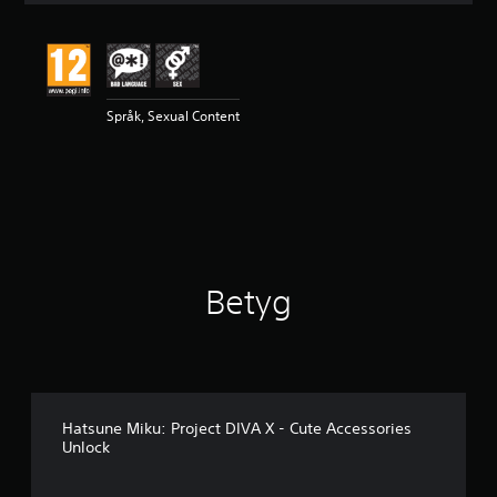
t
l
i
g
t
Språk, Sexual Content
b
e
t
y
g
p
å
5
s
Betyg
t
j
ä
r
n
o
r
Hatsune Miku: Project DIVA X - Cute Accessories
a
Unlock
v
f
e