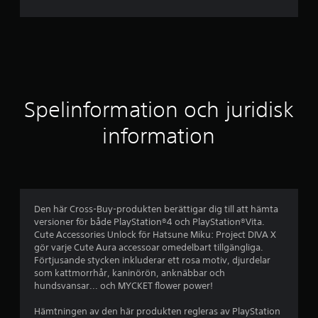
i
t
t
l
Spelinformation och juridisk
i
information
g
t
b
Den här Cross-Buy-produkten berättigar dig till att hämta
versioner för både PlayStation®4 och PlayStation®Vita.
e
Cute Accessories Unlock för Hatsune Miku: Project DIVA X
gör varje Cute Aura accessoar omedelbart tillgängliga.
t
Förtjusande stycken inkluderar ett rosa motiv, djurdelar
som kattmorrhår, kaninörön, anknäbbar och
y
hundsvansar... och MYCKET flower power!
g
Hämtningen av den här produkten regleras av PlayStation