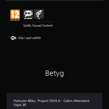
t
l
i
g
t
Språk, Sexual Content
b
e
t
Köp i spel valfritt
y
g
p
å
4
.
3
5
Betyg
s
t
j
ä
r
n
o
Hatsune Miku: Project DIVA X - Cabin Attendant
r
Style 39
a