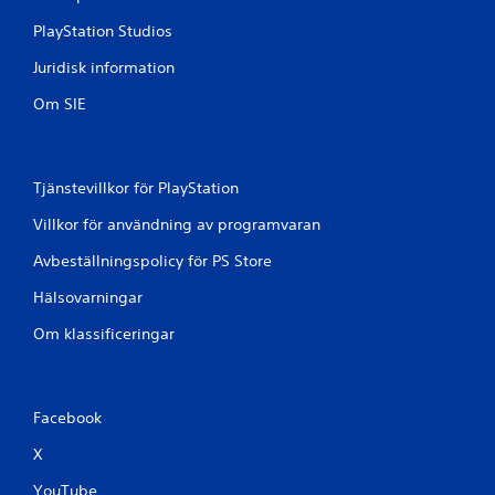
r
PlayStation Studios
a
Juridisk information
t
Om SIE
p
å
Tjänstevillkor för PlayStation
8
Villkor för användning av programvaran
5
Avbeställningspolicy för PS Store
9
Hälsovarningar
b
Om klassificeringar
e
t
Facebook
X
y
YouTube