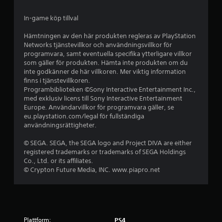
g
In-game köp tillval
p
Hämtningen av den här produkten regleras av PlayStation
å
Networks tjänstevillkor och användningsvillkor för
programvara, samt eventuella specifika ytterligare villkor
4
som gäller för produkten. Hämta inte produkten om du
inte godkänner de här villkoren. Mer viktig information
.
finns i tjänstevillkoren.
Programbiblioteken ©Sony Interactive Entertainment Inc.,
3
med exklusiv licens till Sony Interactive Entertainment
Europe. Användarvillkor för programvara gäller, se
eu.playstation.com/legal för fullständiga
5
användningsrättigheter.
s
© SEGA. SEGA, the SEGA logo and Project DIVA are either
registered trademarks or trademarks of SEGA Holdings
t
Co., Ltd. or its affiliates.
© Crypton Future Media, INC. www.piapro.net
j
ä
r
Plattform:
PS4