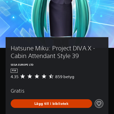
Hatsune Miku: Project DIVA X - 
Cabin Attendant Style 39
SEGA EUROPE LTD
PS4
4.35
859 betyg
G
e
n
Gratis
o
m
s
Lägg till i bibliotek
n
i
t