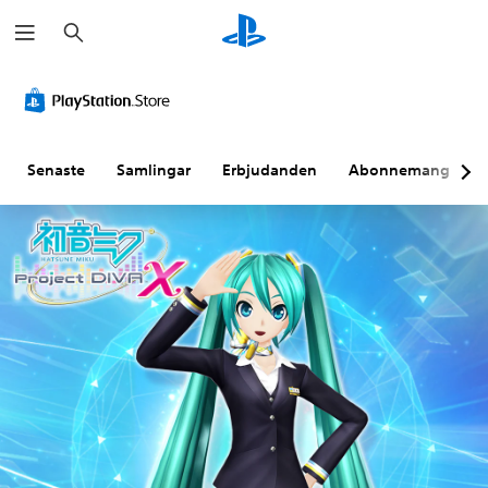
S
ö
k
Senaste
Samlingar
Erbjudanden
Abonnemang