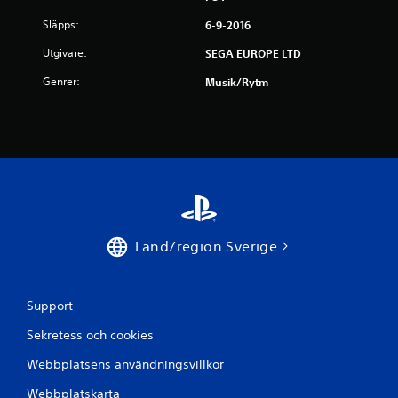
n
Släpps:
6-9-2016
o
Utgivare:
SEGA EUROPE LTD
r
Genrer:
Musik/rytm
a
v
f
e
m
Land/region Sverige
b
a
Support
Sekretess och cookies
s
Webbplatsens användningsvillkor
e
Webbplatskarta