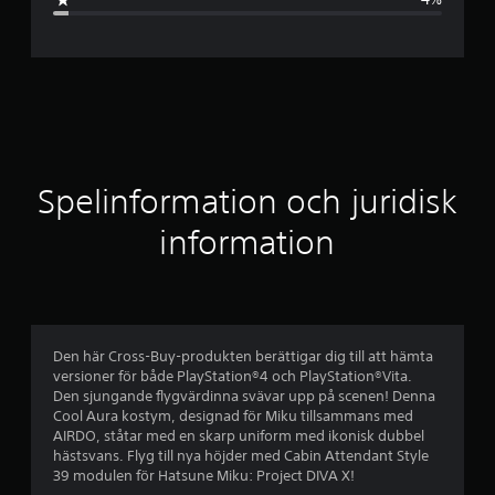
n
i
t
t
l
Spelinformation och juridisk
i
information
g
t
b
Den här Cross-Buy-produkten berättigar dig till att hämta
versioner för både PlayStation®4 och PlayStation®Vita.
e
Den sjungande flygvärdinna svävar upp på scenen! Denna
Cool Aura kostym, designad för Miku tillsammans med
t
AIRDO, ståtar med en skarp uniform med ikonisk dubbel
hästsvans. Flyg till nya höjder med Cabin Attendant Style
y
39 modulen för Hatsune Miku: Project DIVA X!