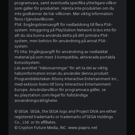
p
programvara, samt eventuella specifika ytterligare villkor
som gäller för produkten. Hämta inte produkten om du
å
inte godkänner de här villkoren. Mer viktig information
finns i tjänstevillkoren.
4
PS4: Engångslicensavgift för nedladdning till flera PS4-
system. Inloggning på PlayStation Network krävs inte för
.
att du ska kunna använda detta på ditt primära PS4-
system, men behövs för användning på annat PS4-
8
system.
PS Vita: Engångsavgift för användning av nedladdat
material på som mest 3 kompatibla, aktiverade portabla
2
konsolsystem.
Läs avsnittet "Hälsovarningar" för att ta del av viktig
s
hälsoinformation innan du använder denna produkt.
Programbiblioteken ©Sony Interactive Entertainment Inc.,
t
med exklusiv licens till Sony Interactive Entertainment
Europe. Användarvillkor för programvara gäller, se
j
eu.playstation.com/legal för fullständiga
användningsrättigheter.
ä
© SEGA. SEGA, the SEGA logo and Project DIVA are either
r
registered trademarks or trademarks of SEGA Holdings
Co., Ltd. or its affiliates.
n
© Crypton Future Media, INC. www.piapro.net