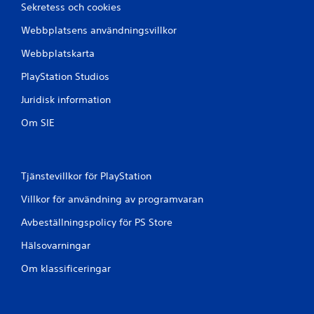
a
Sekretess och cookies
t
Webbplatsens användningsvillkor
p
Webbplatskarta
å
PlayStation Studios
Juridisk information
8
Om SIE
3
b
Tjänstevillkor för PlayStation
e
Villkor för användning av programvaran
t
Avbeställningspolicy för PS Store
y
Hälsovarningar
g
Om klassificeringar