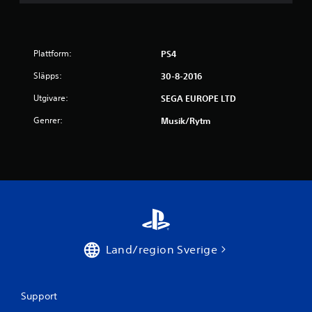
o
r
a
Plattform:
PS4
Släpps:
30-8-2016
v
Utgivare:
SEGA EUROPE LTD
f
Genrer:
Musik/rytm
e
m
b
a
s
Land/region Sverige
e
r
Support