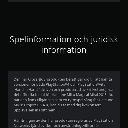
i
t
t
l
Spelinformation och juridisk
i
information
g
t
b
Den här Cross-Buy-produkten berättigar dig till att hämta
versioner för både PlayStation®4 och PlayStation®Vita.
e
'Hand in Hand,' skriven och producerad av kz(livetune), var
det officiella temat för Hatsune Miku Magical Mirai 2015. Nu
t
när den finns tillgänglig som en rytmspel sång för Hatsune
Miku: Project DIVA X, kan du ta med dig livekonsert
y
upplevelsen in i ditt hem!
g
Hämtningen av den här produkten regleras av PlayStation
Networks tjänstevillkor och användningsvillkor för