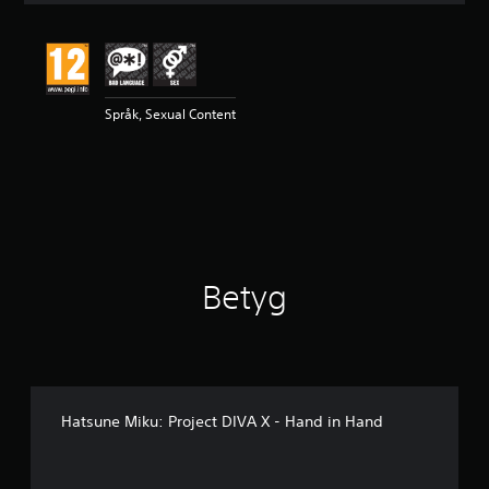
t
l
i
g
t
Språk, Sexual Content
b
e
t
y
g
p
å
4
.
Betyg
8
2
s
t
j
ä
r
Hatsune Miku: Project DIVA X - Hand in Hand
n
o
r
a