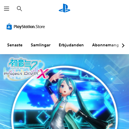
S
ö
k
Senaste
Samlingar
Erbjudanden
Abonnemang