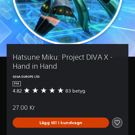
Hatsune Miku: Project DIVA X - 
Hand in Hand
SEGA EUROPE LTD
PS4
4.82
83 betyg
G
e
n
27.00 Kr
o
m
s
Lägg till i kundvagn
n
i
t