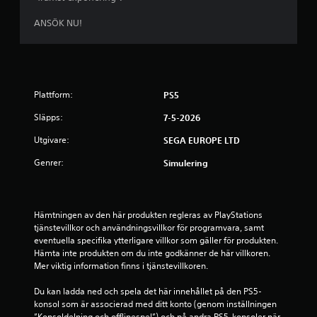
g
e
s
(
t
s
ANSÖK NU!
e
o
å
n
c
a
d
h
t
a
n
t
s
a
d
t
Plattform:
PS5
v
e
o
i
ä
Släpps:
7-5-2026
f
g
r
f
e
l
Utgivare:
SEGA EUROPE LTD
l
r
ä
i
a
t
Genrer:
Simulering
n
p
t
e
å
a
s
m
r
p
e
e
Hämtningen av den här produkten regleras av PlayStations 
e
n
a
tjänstevillkor och användningsvillkor för programvara, samt 
l
y
t
eventuella specifika ytterligare villkor som gäller för produkten. 
)
e
t
Hämta inte produkten om du inte godkänner de här villkoren. 
.
r
l
Mer viktig information finns i tjänstevillkoren.
n
ä
a
s
Du kan ladda ned och spela det här innehållet på den PS5-
S
u
a
konsol som är associerad med ditt konto (genom inställningen 
p
t
.
”Konsoldelning och offlinespel”) och på andra PS5-konsoler när 