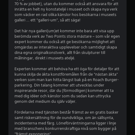
r
e
p
70 % av jobbet), utan du kommer också att ansvara för att
y
e
r
e
inrätta en helt ny konstateljé i museet och skapa nya verk
l
c
U
som väcker en rad olika känslor hos besökarna i museets
f
k
t
n
galleri … ett ”galleri-um”, så att säga!
ö
n
d
r
i
e
y
Det här nya galleri(um)et kommer inte bara att visa upp
l
r
n
berömda verk av Two Points stora mästare – som vår egen
o
t
expert kommer du också att ge besökarna möjlighet att
g
g
p
e
omgärdas av interaktiva upplevelser och samtidigt skapa
a
p
x
dina egna originalkonstverk, allt från skulpturer till
r
e
t
målningar, direkt i museets ateljé.
l
D
e
l
u
r
Experten kommer att behöva ha ett öga för detaljer för att
e
k
n
kunna skilja de äkta konstföremålen från de ”nästan äkta”
r
a
a
verken som man kan hitta längst bak på en Roach Burger-
f
n
p
parkering. Din talang kommer att utvecklas under
i
s
r
inspirerande resor, där du (förmodligen) kommer att ta
l
p
e
med dig idéer och känslor som du sedan kan uttrycka
m
e
s
genom det medium du själv väljer.
v
l
e
i
a
n
Fördelarna med tjänsten består främst av en gratis basker
s
s
t
samt riskersättning för de oundvikliga, om än sällsynta,
n
p
e
incidenterna med färg. Löneförväntningarna ligger i linje
i
e
r
med branschens konkurrenskraftiga nivå som bygger på
n
l
a
”främst exponering”.