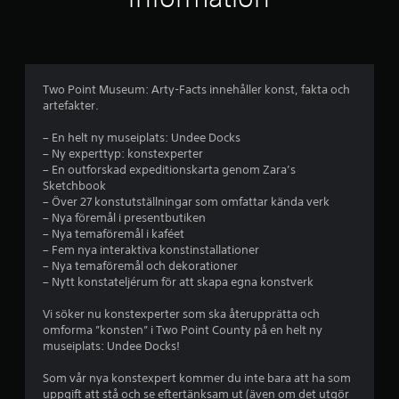
m
a
h
s
e
u
ö
p
r
b
s
r
n
e
a
s
a
l
a
s
ö
.
a
p
v
Two Point Museum: Arty-Facts innehåller konst, fakta och
s
s
e
e
artefakter.
l
u
T
r
e
e
t
a
y
– En helt ny museiplats: Undee Docks
t
l
a
d
– Ny experttyp: konstexperter
r
n
l
n
l
– En outforskad expeditionskarta genom Zara’s
ä
t
s
Sketchbook
i
a
r
r
– Över 27 konstutställningar som omfattar kända verk
n
g
d
u
– Nya föremål i presentbutiken
a
a
u
t
n
– Nya temaföremål i kaféet
b
u
v
t
– Fem nya interaktiva konstinstallationer
b
i
n
p
d
– Nya temaföremål och dekorationer
l
a
d
i
– Nytt konstateljérum för att skapa egna konstverk
l
å
k
g
e
u
.
n
r
Vi söker nu konstexperter som ska återupprätta och
n
2
a
t
omforma ”konsten” i Two Point County på en helt ny
d
p
museiplats: Undee Docks!
e
e
1
p
x
r
Som vår nya konstexpert kommer du inte bara att ha som
t
t
s
b
uppgift att stå och se eftertänksam ut (även om det utgör