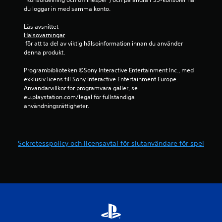
a
a
du loggar in med samma konto.
r
n
S
a
a
Läs avsnittet 
t
m
t
Hälsovarningar
t
o
a
 för att ta del av viktig hälsoinformation innan du använder 
t
r
n
denna produkt.
r
a
u
y
Programbiblioteken ©Sony Interactive Entertainment Inc., med 
u
e
c
exklusiv licens till Sony Interactive Entertainment Europe. 
n
l
k
Användarvillkor för programvara gäller, se 
d
l
a
eu.playstation.com/legal för fullständiga 
e
t
p
användningsrättigheter.
r
å
D
t
k
u
n
e
k
a
a
x
Sekretesspolicy och licensavtal för slutanvändare för spel
p
n
t
p
s
e
a
k
r
r
a
U
n
p
n
a
a
d
s
m
e
n
a
r
a
n