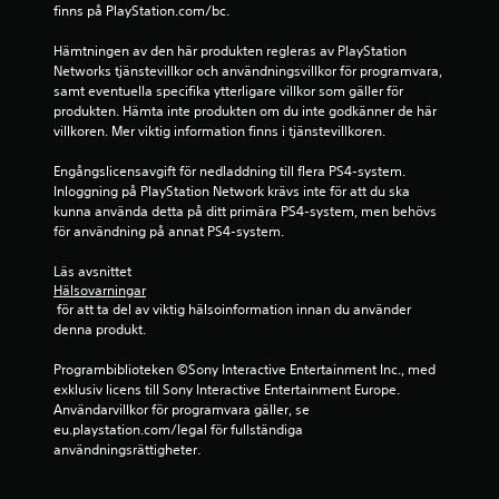
finns på PlayStation.com/bc.
a
Hämtningen av den här produkten regleras av PlayStation 
Networks tjänstevillkor och användningsvillkor för programvara, 
s
samt eventuella specifika ytterligare villkor som gäller för 
produkten. Hämta inte produkten om du inte godkänner de här 
e
villkoren. Mer viktig information finns i tjänstevillkoren.
r
Engångslicensavgift för nedladdning till flera PS4-system. 
Inloggning på PlayStation Network krävs inte för att du ska 
a
kunna använda detta på ditt primära PS4-system, men behövs 
för användning på annat PS4-system.
t
Läs avsnittet 
p
Hälsovarningar
 för att ta del av viktig hälsoinformation innan du använder 
å
denna produkt.
7
Programbiblioteken ©Sony Interactive Entertainment Inc., med 
exklusiv licens till Sony Interactive Entertainment Europe. 
4
Användarvillkor för programvara gäller, se 
eu.playstation.com/legal för fullständiga 
1
användningsrättigheter.
5