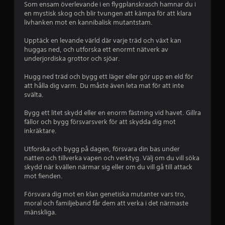
b
Som ensam överlevande i en flygplanskrasch hamnar du i
en mystisk skog och blir tvungen att kämpa för att klara
e
livhanken mot en kannibalisk mutantstam.
t
Upptäck en levande värld där varje träd och växt kan
huggas ned, och utforska ett enormt nätverk av
y
underjordiska grottor och sjöar.
g
Hugg ned träd och bygg ett läger eller gör upp en eld för
att hålla dig varm. Du måste även leta mat för att inte
p
svälta.
å
Bygg ett litet skydd eller en enorm fästning vid havet. Gillra
fällor och bygg försvarsverk för att skydda dig mot
4
inkräktare.
.
Utforska och bygg på dagen, försvara din bas under
natten och tillverka vapen och verktyg. Välj om du vill söka
4
skydd när kvällen närmar sig eller om du vill gå till attack
mot fienden.
9
Försvara dig mot en klan genetiska mutanter vars tro,
moral och familjeband får dem att verka i det närmaste
s
mänskliga.