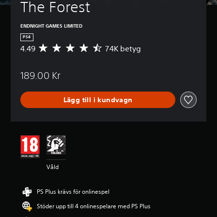
The Forest
ENDNIGHT GAMES LIMITED
PS4
4.49
74K betyg
G
e
n
189.00 Kr
o
m
s
Lägg till i kundvagn
n
i
t
t
l
i
g
t
Våld
b
e
t
PS Plus krävs för onlinespel
y
g
Stöder upp till 4 onlinespelare med PS Plus
p