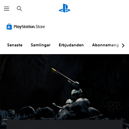
S
ö
k
Senaste
Samlingar
Erbjudanden
Abonnemang