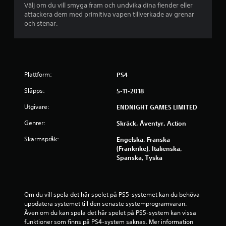
t
Välj om du vill smyga fram och undvika dina fiender eller
attackera dem med primitiva vapen tillverkade av grenar
j
och stenar.
ä
r
n
Plattform:
PS4
Släpps:
o
5-11-2018
Utgivare:
ENDNIGHT GAMES LIMITED
r
Genrer:
Skräck, Äventyr, Action
a
Skärmspråk:
Engelska, Franska
v
(Frankrike), Italienska,
Spanska, Tyska
f
e
Om du vill spela det här spelet på PS5-systemet kan du behöva 
m
uppdatera systemet till den senaste systemprogramvaran. 
Även om du kan spela det här spelet på PS5-system kan vissa 
b
funktioner som finns på PS4-system saknas. Mer information 