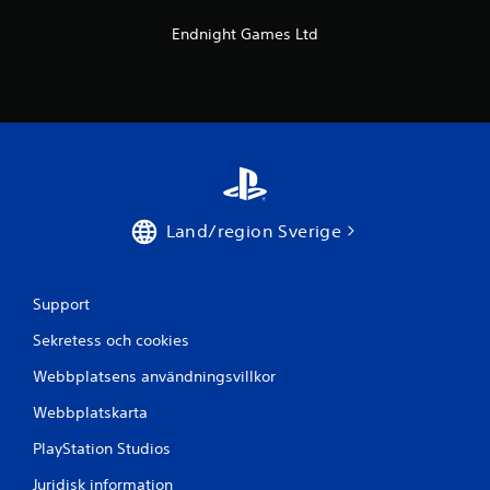
2
Endnight Games Ltd
b
e
t
y
g
Land/region Sverige
Support
Sekretess och cookies
Webbplatsens användningsvillkor
Webbplatskarta
PlayStation Studios
Juridisk information