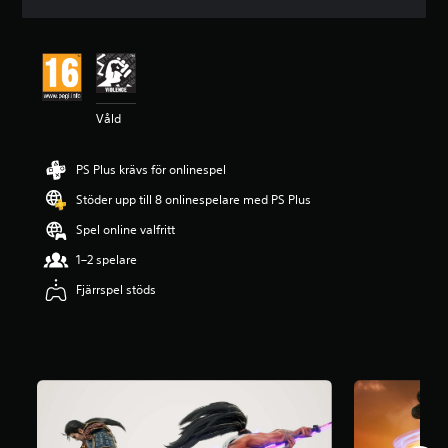
t
t
l
i
g
t
Våld
b
e
t
PS Plus krävs för onlinespel
y
g
Stöder upp till 8 onlinespelare med PS Plus
p
å
Spel online valfritt
4
1–2 spelare
.
6
Fjärrspel stöds
9
s
t
j
ä
r
n
o
r