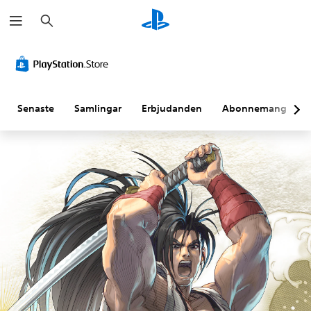
S
ö
k
Senaste
Samlingar
Erbjudanden
Abonnemang