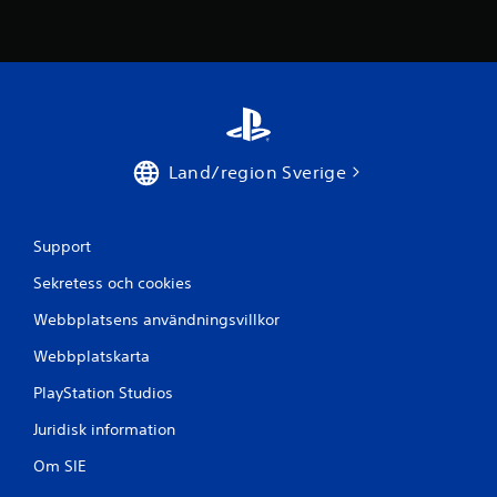
p
å
3
3
Land/region Sverige
3
b
Support
e
Sekretess och cookies
t
Webbplatsens användningsvillkor
y
Webbplatskarta
g
PlayStation Studios
Juridisk information
Om SIE