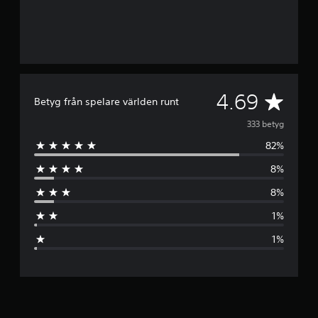
G
4.69
Betyg från spelare världen runt
e
333 betyg
82%
n
8%
o
8%
m
1%
s
1%
n
i
t