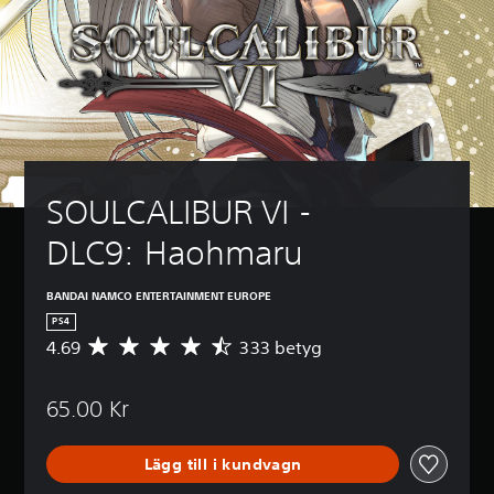
SOULCALIBUR VI - 
DLC9: Haohmaru
BANDAI NAMCO ENTERTAINMENT EUROPE
PS4
4.69
333 betyg
G
e
n
65.00 Kr
o
m
s
Lägg till i kundvagn
n
i