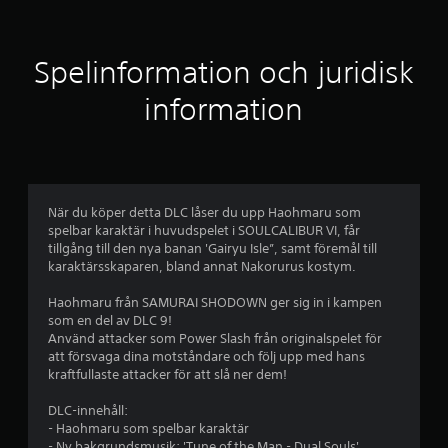
t
l
Spelinformation och juridisk
i
information
g
t
b
När du köper detta DLC låser du upp Haohmaru som
spelbar karaktär i huvudspelet i SOULCALIBUR VI, får
e
tillgång till den nya banan 'Gairyu Isle”, samt föremål till
karaktärsskaparen, bland annat Nakorurus kostym.
t
Haohmaru från SAMURAI SHODOWN ger sig in i kampen
y
som en del av DLC 9!
Använd attacker som Power Slash från originalspelet för
g
att försvaga dina motståndare och följ upp med hans
kraftfullaste attacker för att slå ner dem!
p
DLC-innehåll:
å
- Haohmaru som spelbar karaktär
- Ny bakgrundsmusik: 'Tune of the Man - Dual Souls'