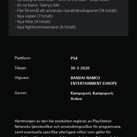
4
- En ny bana: 'Gairyu Isle'
- Fler föremål att använda i karaktärsskaparen (14 totalt)
.
- Nya vapen (7 totalt)
- Nya titlar (4 totalt)
6
- Nya fightkommentarer (6 totalt)
9
s
Plattform:
PS4
t
Släpps:
30-3-2020
j
Utgivare:
BANDAI NAMCO
ENTERTAINMENT EUROPE
ä
Genrer:
Kampsport, Kampsport,
r
Action
n
o
Hämtningen av den här produkten regleras av PlayStation 
Networks tjänstevillkor och användningsvillkor för programvara, 
r
samt eventuella specifika ytterligare villkor som gäller för 