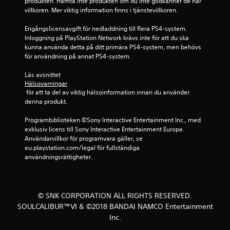
produkten. Hämta inte produkten om du inte godkänner de här 
a
villkoren. Mer viktig information finns i tjänstevillkoren.
v
Engångslicensavgift för nedladdning till flera PS4-system. 
Inloggning på PlayStation Network krävs inte för att du ska 
f
kunna använda detta på ditt primära PS4-system, men behövs 
för användning på annat PS4-system.
e
Läs avsnittet 
m
Hälsovarningar
 för att ta del av viktig hälsoinformation innan du använder 
b
denna produkt.
a
Programbiblioteken ©Sony Interactive Entertainment Inc., med 
exklusiv licens till Sony Interactive Entertainment Europe. 
s
Användarvillkor för programvara gäller, se 
eu.playstation.com/legal för fullständiga 
användningsrättigheter.
e
r
a
© SNK CORPORATION ALL RIGHTS RESERVED.
SOULCALIBUR™Ⅵ & ©2018 BANDAI NAMCO Entertainment
t
Inc.