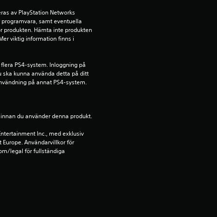
å
ras av PlayStation Networks 
ör programvara, samt eventuella 
4
för produkten. Hämta inte produkten 
r viktig information finns i 
.
4
 flera PS4-system. Inloggning på 
u ska kunna använda detta på ditt 
nvändning på annat PS4-system.
2
s
ion innan du använder denna produkt.
t
ntertainment Inc., med exklusiv 
t Europe. Användarvillkor för 
j
m/legal för fullständiga 
ä
r
n