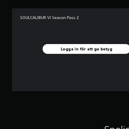
e
t
y
g
SOULCALIBUR VI Season Pass 2
Logga in för att ge betyg