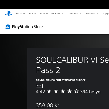
Butik
PS5
Spel
PS Plus
Tillbehör
Nyheter
Supp
SOULCALIBUR VI Se
Pass 2
BANDAI NAMCO ENTERTAINMENT EUROPE
PS4
4.42
394 betyg
G
e
n
359.00 Kr
o