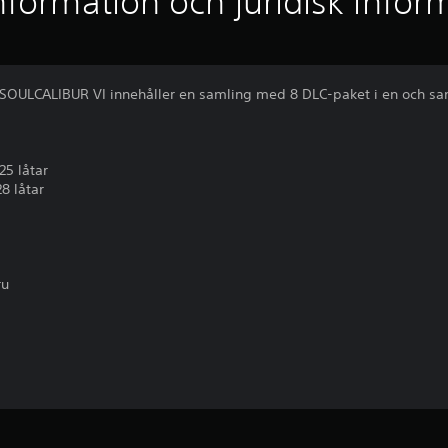
nformation och juridisk infor
 SOULCALIBUR VI innehåller en samling med 8 DLC-paket i en och s
25 låtar
8 låtar
ru