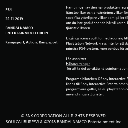
Hämtningen av den här produkten regle
PS4
tjänstevillkor och användningsvillkor f
specifika ytterligare villkor som gäller 
25-11-2019
om du inte godkänner de här villkoren. Me
BANDAI NAMCO
tjänstevillkoren.
ENTERTAINMENT EUROPE
Engångslicensavgift för nedladdning till
Kampsport, Action, Kampsport
PlayStation Network krävs inte för att d
primära PS4-system, men behövs för a
Läs avsnittet 
Hälsovarningar
 för att ta del av viktig hälsoinformat
Programbiblioteken ©Sony Interactive E
licens till Sony Interactive Entertainmen
programvara gäller, se eu.playstation.co
användningsrättigheter.
© SNK CORPORATION ALL RIGHTS RESERVED.
SOULCALIBUR™Ⅵ & ©2018 BANDAI NAMCO Entertainment Inc.