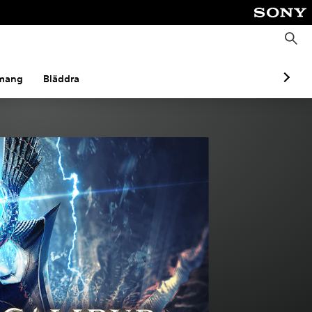
S
ö
k
mang
Bläddra