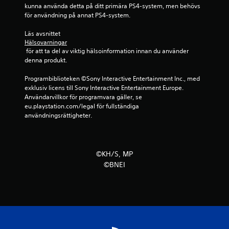
o
kunna använda detta på ditt primära PS4-system, men behövs 
för användning på annat PS4-system.
r
Läs avsnittet 
a
Hälsovarningar
 för att ta del av viktig hälsoinformation innan du använder 
v
denna produkt.
f
Programbiblioteken ©Sony Interactive Entertainment Inc., med 
exklusiv licens till Sony Interactive Entertainment Europe. 
e
Användarvillkor för programvara gäller, se 
eu.playstation.com/legal för fullständiga 
m
användningsrättigheter.
b
a
©KH/S, MP
©BNEI
s
e
r