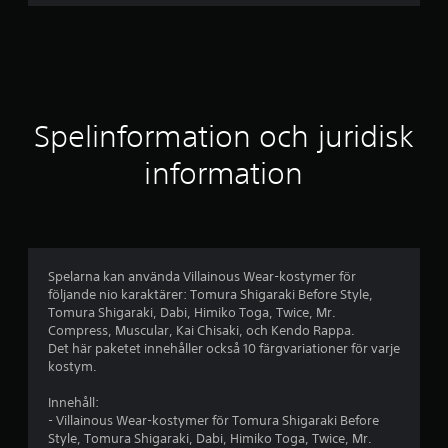
i
t
t
l
Spelinformation och juridisk
i
information
g
t
b
Spelarna kan använda Villainous Wear-kostymer för
följande nio karaktärer: Tomura Shigaraki Before Style,
e
Tomura Shigaraki, Dabi, Himiko Toga, Twice, Mr.
Compress, Muscular, Kai Chisaki, och Kendo Rappa.
t
Det här paketet innehåller också 10 färgvariationer för varje
kostym.
y
Innehåll:
g
- Villainous Wear-kostymer för Tomura Shigaraki Before
Style, Tomura Shigaraki, Dabi, Himiko Toga, Twice, Mr.