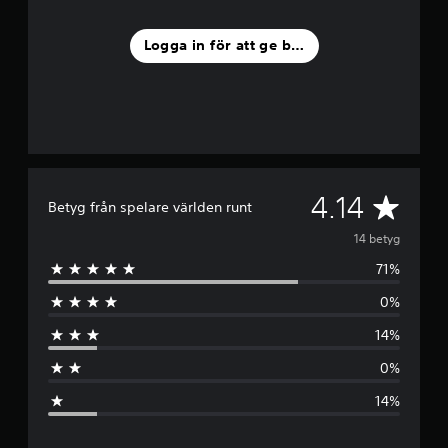
Logga in för att ge betyg
G
4.14
Betyg från spelare världen runt
e
14 betyg
71%
n
0%
o
14%
m
0%
s
14%
n