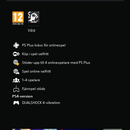
t
l
i
g
t
Våld
b
e
t
PS Plus krävs för onlinespel
y
g
Köp i spel valfritt
p
å
Stöder upp till 4 onlinespelare med PS Plus
4
Spel online valfritt
.
1
1–4 spelare
4
s
Fjärrspel stöds
t
PS4-version
j
DUALSHOCK 4-vibration
ä
r
n
o
r
a