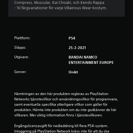
p
Compress, Muscular, Kai Chisaki, och Kendo Rappa
- 10 färgvariationer för varje Villainous Wear-kostym.
å
4
.
Plattform:
PS4
1
Släpps:
25-2-2021
4
Utgivare:
BANDAI NAMCO
ENTERTAINMENT EUROPE
s
Genrer:
Unikt
t
j
Hämtningen av den här produkten regleras av PlayStation 
Networks tjänstevillkor och användningsvillkor för programvara, 
ä
samt eventuella specifika ytterligare villkor som gäller för 
produkten. Hämta inte produkten om du inte godkänner de här 
r
villkoren. Mer viktig information finns i tjänstevillkoren.
n
Engångslicensavgift för nedladdning till flera PS4-system. 
Inloggning på PlayStation Network krävs inte för att du ska 