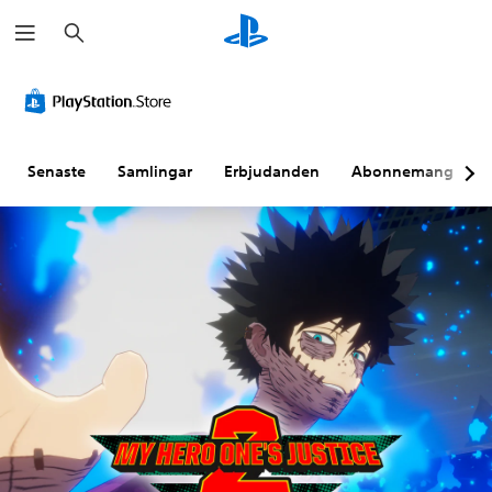
S
ö
k
Senaste
Samlingar
Erbjudanden
Abonnemang