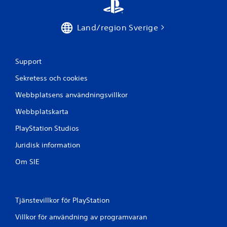
a
t
Land/region Sverige
p
å
Support
1
Sekretess och cookies
4
Webbplatsens användningsvillkor
b
Webbplatskarta
PlayStation Studios
e
Juridisk information
t
Om SIE
y
g
Tjänstevillkor för PlayStation
Villkor för användning av programvaran