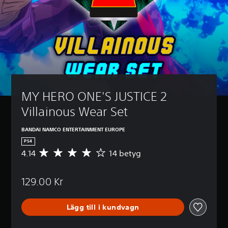
MY HERO ONE'S JUSTICE 2 
Villainous Wear Set
BANDAI NAMCO ENTERTAINMENT EUROPE
PS4
4.14
14 betyg
G
e
n
129.00 Kr
o
m
s
Lägg till i kundvagn
n
i
t