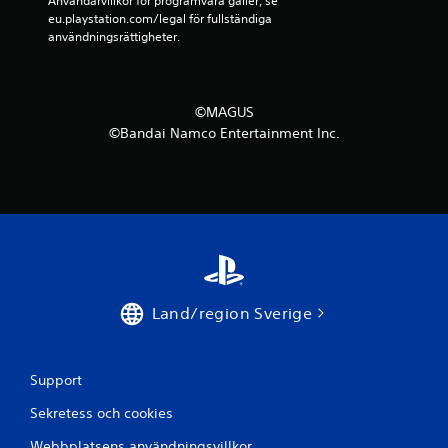
Användarvillkor för programvara gäller, se 
eu.playstation.com/legal för fullständiga 
användningsrättigheter.
©MAGUS
©Bandai Namco Entertainment Inc.
Land/region Sverige
Support
Sekretess och cookies
Webbplatsens användningsvillkor