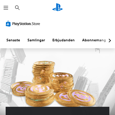
S
ö
k
Senaste
Samlingar
Erbjudanden
Abonnemang