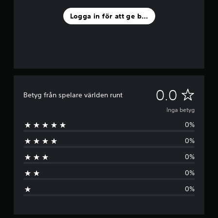
Logga in för att ge betyg
I
0.0
Betyg från spelare världen runt
n
Inga betyg
0%
g
0%
a
0%
b
0%
e
0%
t