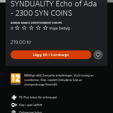
SYNDUALITY Echo of Ada 
- 2300 SYN COINS
BANDAI NAMCO ENTERTAINMENT EUROPE
0
Inga betyg
I
n
g
219.00 Kr
a
b
e
Lägg till i kundvagn
t
y
g
Måttligt våld, Sexuella antydningar, Visst inslag av
svordomar, Köp i spelet (inkluderar köp av
slumpmässiga föremål)
PS Plus krävs för onlinespel
Köp i spel valfritt
Onlinespel krävs