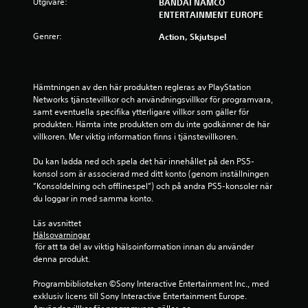
Utgivare:
BANDAI NAMCO
ENTERTAINMENT EUROPE
Genrer:
Action, Skjutspel
Hämtningen av den här produkten regleras av PlayStation 
Networks tjänstevillkor och användningsvillkor för programvara, 
samt eventuella specifika ytterligare villkor som gäller för 
produkten. Hämta inte produkten om du inte godkänner de här 
villkoren. Mer viktig information finns i tjänstevillkoren.
Du kan ladda ned och spela det här innehållet på den PS5-
konsol som är associerad med ditt konto (genom inställningen 
”Konsoldelning och offlinespel”) och på andra PS5-konsoler när 
du loggar in med samma konto.
Läs avsnittet 
Hälsovarningar
 för att ta del av viktig hälsoinformation innan du använder 
denna produkt.
Programbiblioteken ©Sony Interactive Entertainment Inc., med 
exklusiv licens till Sony Interactive Entertainment Europe. 