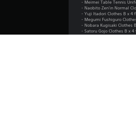
- Meimei Table Tennis Unifo
- Naobito Zen'in Normal Clot
- Yuji Itadori Clothes B x 4 
- Megumi Fushiguro Clothes 
- Nobara Kugisaki Clothes B
- Satoru Gojo Clothes B x 4 
• Nytt scenario: Shibuya Inci
• Anpassad huvudmeny: Shib
• Anpassningsföremål för spel
Plattform:
Släpps:
Utgivare:
Genrer: