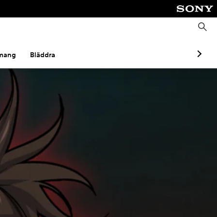
S
ö
k
mang
Bläddra