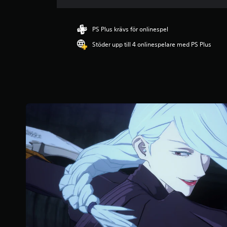
t
t
l
PS Plus krävs för onlinespel
i
Stöder upp till 4 onlinespelare med PS Plus
g
t
b
e
t
y
g
p
å
4
.
5
3
s
t
j
ä
r
n