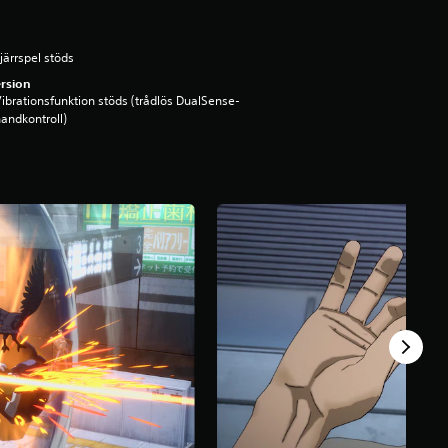
järrspel stöds
rsion
ibrationsfunktion stöds (trådlös DualSense-
andkontroll)