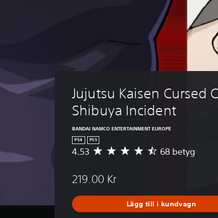
Jujutsu Kaisen Cursed C
Shibuya Incident
BANDAI NAMCO ENTERTAINMENT EUROPE
PS4
PS5
4.53
68 betyg
G
e
n
219.00 Kr
o
m
s
Lägg till i kundvagn
n
i