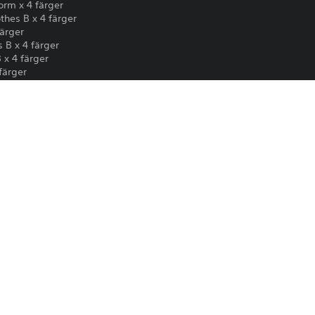
rm x 4 färger
hes B x 4 färger
färger
B x 4 färger
 x 4 färger
färger
dent
uya Incident
arkort, osv.
Hämtningen av den här produkten regle
PS4, PS5
tjänstevillkor och användningsvillkor f
specifika ytterligare villkor som gäller 
20-11-2024
om du inte godkänner de här villkoren. Me
BANDAI NAMCO
tjänstevillkoren.
ENTERTAINMENT EUROPE
Du kan ladda ned och spela det här inn
Action, Kampsport
associerad med ditt konto (genom instä
offlinespel”) och på andra PS5-konsole
konto.