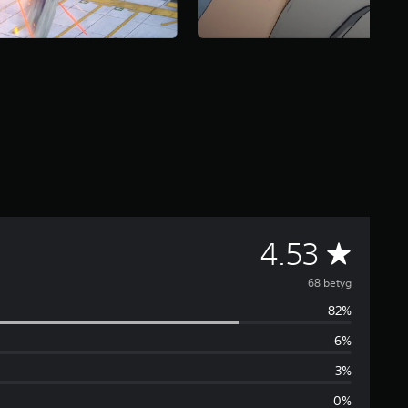
G
4.53
e
68 betyg
82%
n
6%
o
3%
m
0%