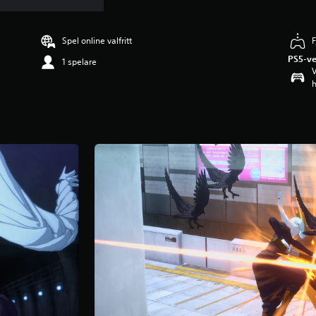
Spel online valfritt
F
PS5-ve
1 spelare
V
h