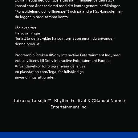
Du kan ladda ned och spela det här innehållet på den PS5-
å
konsol som är associerad med ditt konto (genom inställningen 
”Konsoldelning och offlinespel”) och på andra PS5-konsoler när 
du loggar in med samma konto.
1
Läs avsnittet 
b
Hälsovarningar
 för att ta del av viktig hälsoinformation innan du använder 
e
denna produkt.
t
Programbiblioteken ©Sony Interactive Entertainment Inc., med 
exklusiv licens till Sony Interactive Entertainment Europe. 
y
Användarvillkor för programvara gäller, se 
eu.playstation.com/legal för fullständiga 
g
användningsrättigheter.
Taiko no Tatsujin™: Rhythm Festival & ©Bandai Namco
Entertainment Inc.