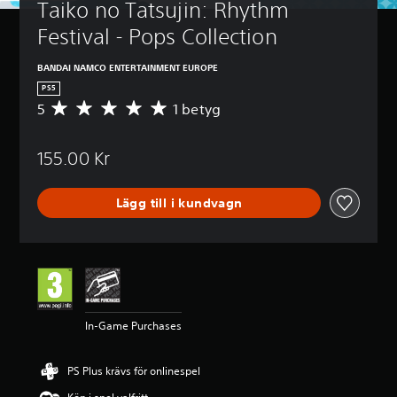
Taiko no Tatsujin: Rhythm 
Festival - Pops Collection
BANDAI NAMCO ENTERTAINMENT EUROPE
PS5
5
1 betyg
G
e
n
155.00 Kr
o
m
s
Lägg till i kundvagn
n
i
t
t
l
i
g
t
In-Game Purchases
b
e
t
PS Plus krävs för onlinespel
y
g