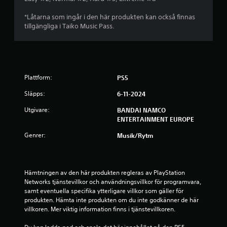
v
*Låtarna som ingår i den här produkten kan också finnas
tillgängliga i Taiko Music Pass.
f
e
m
Plattform:
PS5
b
Släpps:
6-11-2024
a
Utgivare:
BANDAI NAMCO
ENTERTAINMENT EUROPE
s
Genrer:
Musik/rytm
e
r
Hämtningen av den här produkten regleras av PlayStation 
a
Networks tjänstevillkor och användningsvillkor för programvara, 
samt eventuella specifika ytterligare villkor som gäller för 
t
produkten. Hämta inte produkten om du inte godkänner de här 
villkoren. Mer viktig information finns i tjänstevillkoren.
p