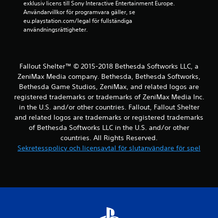
exklusiv licens till Sony Interactive Entertainment Europe. 
Användarvillkor för programvara gäller, se 
n
eu.playstation.com/legal för fullständiga 
användningsrättigheter.
o
r
Fallout Shelter™ © 2015-2018 Bethesda Softworks LLC, a
a
ZeniMax Media company. Bethesda, Bethesda Softworks,
v
Bethesda Game Studios, ZeniMax, and related logos are
registered trademarks or trademarks of ZeniMax Media Inc.
f
in the U.S. and/or other countries. Fallout, Fallout Shelter
and related logos are trademarks or registered trademarks
e
of Bethesda Softworks LLC in the U.S. and/or other
countries. All Rights Reserved.
m
Sekretesspolicy och licensavtal för slutanvändare för spel
b
a
s
e