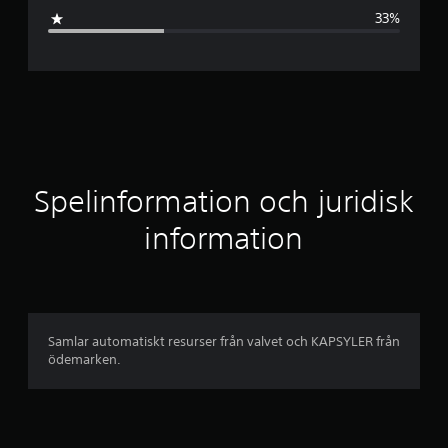
s
33%
n
i
t
t
l
Spelinformation och juridisk
i
information
g
t
b
Samlar automatiskt resurser från valvet och KAPSYLER från
ödemarken.
e
t