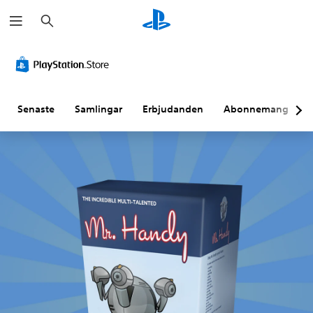
S
ö
k
Senaste
Samlingar
Erbjudanden
Abonnemang