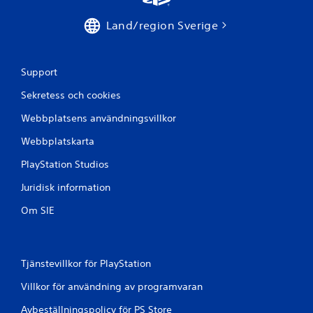
r
Land/region Sverige
a
t
Support
p
Sekretess och cookies
Webbplatsens användningsvillkor
å
Webbplatskarta
6
PlayStation Studios
b
Juridisk information
e
Om SIE
t
y
Tjänstevillkor för PlayStation
g
Villkor för användning av programvaran
Avbeställningspolicy för PS Store