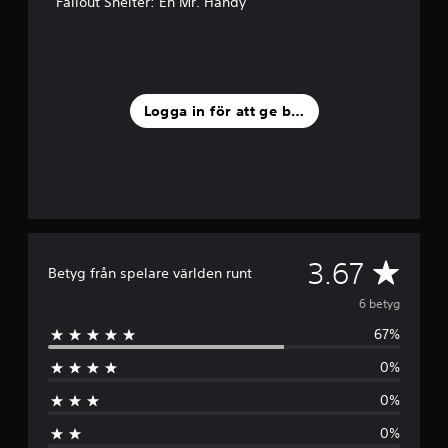
Fallout Shelter: En Mr. Handy
v
f
e
m
b
a
Logga in för att ge betyg
s
e
r
a
t
p
å
6
b
G
3.67
Betyg från spelare världen runt
e
t
e
6 betyg
y
g
67%
n
0%
o
0%
m
0%