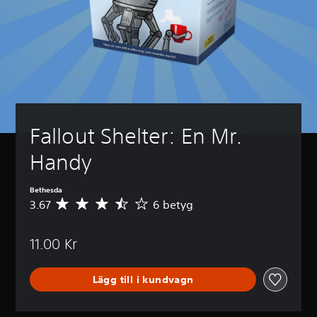
Fallout Shelter: En Mr. 
Handy
Bethesda
3.67
6 betyg
G
e
n
11.00 Kr
o
m
s
Lägg till i kundvagn
n
i
t