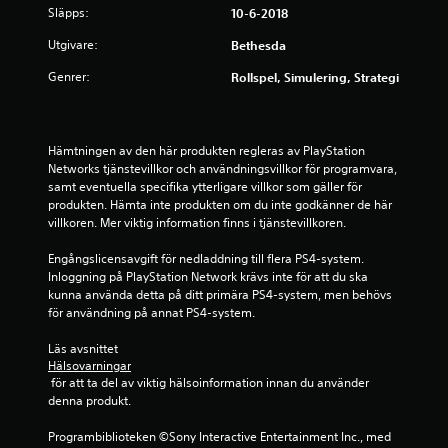
y
Släpps:
10-6-2018
g
Utgivare:
Bethesda
p
Genrer:
Rollspel, Simulering, Strategi
å
3
Hämtningen av den här produkten regleras av PlayStation 
Networks tjänstevillkor och användningsvillkor för programvara, 
.
samt eventuella specifika ytterligare villkor som gäller för 
produkten. Hämta inte produkten om du inte godkänner de här 
6
villkoren. Mer viktig information finns i tjänstevillkoren.
7
Engångslicensavgift för nedladdning till flera PS4-system. 
Inloggning på PlayStation Network krävs inte för att du ska 
s
kunna använda detta på ditt primära PS4-system, men behövs 
för användning på annat PS4-system.
t
Läs avsnittet 
j
Hälsovarningar
 för att ta del av viktig hälsoinformation innan du använder 
denna produkt.
ä
Programbiblioteken ©Sony Interactive Entertainment Inc., med 
r