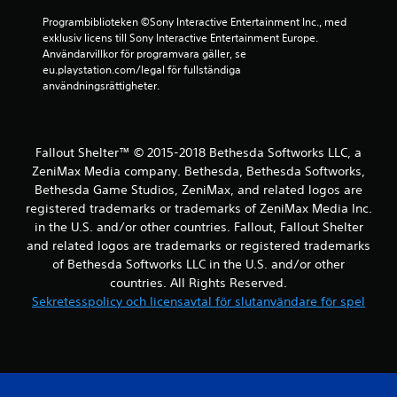
Programbiblioteken ©Sony Interactive Entertainment Inc., med 
v
exklusiv licens till Sony Interactive Entertainment Europe. 
Användarvillkor för programvara gäller, se 
f
eu.playstation.com/legal för fullständiga 
användningsrättigheter.
e
m
Fallout Shelter™ © 2015-2018 Bethesda Softworks LLC, a
b
ZeniMax Media company. Bethesda, Bethesda Softworks,
a
Bethesda Game Studios, ZeniMax, and related logos are
registered trademarks or trademarks of ZeniMax Media Inc.
s
in the U.S. and/or other countries. Fallout, Fallout Shelter
and related logos are trademarks or registered trademarks
e
of Bethesda Softworks LLC in the U.S. and/or other
countries. All Rights Reserved.
r
Sekretesspolicy och licensavtal för slutanvändare för spel
a
t
p