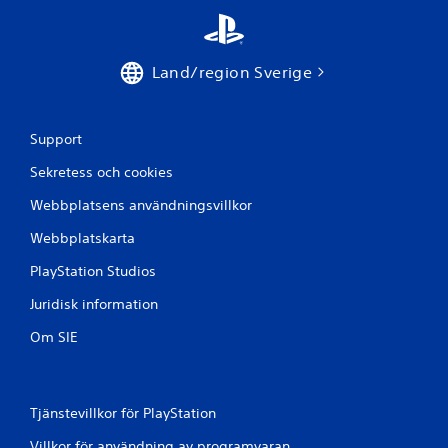
å
1
Land/region Sverige
b
e
Support
Sekretess och cookies
t
Webbplatsens användningsvillkor
y
Webbplatskarta
g
PlayStation Studios
Juridisk information
Om SIE
Tjänstevillkor för PlayStation
Villkor för användning av programvaran