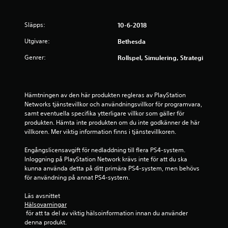
y
g
Släpps:
10-6-2018
p
Utgivare:
Bethesda
å
Genrer:
Rollspel, Simulering, Strategi
1
s
Hämtningen av den här produkten regleras av PlayStation 
Networks tjänstevillkor och användningsvillkor för programvara, 
t
samt eventuella specifika ytterligare villkor som gäller för 
produkten. Hämta inte produkten om du inte godkänner de här 
j
villkoren. Mer viktig information finns i tjänstevillkoren.
ä
Engångslicensavgift för nedladdning till flera PS4-system. 
Inloggning på PlayStation Network krävs inte för att du ska 
r
kunna använda detta på ditt primära PS4-system, men behövs 
för användning på annat PS4-system.
n
Läs avsnittet 
Hälsovarningar
a
 för att ta del av viktig hälsoinformation innan du använder 
denna produkt.
a