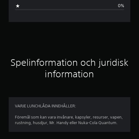
s
0%
n
i
t
t
l
Spelinformation och juridisk
i
information
g
t
b
VARJE LUNCHLÅDA INNEHÅLLER:
e
Föremål som kan vara invånare, kapsyler, resurser, vapen,
rustning, husdjur, Mr. Handy eller Nuka-Cola Quantum.
t