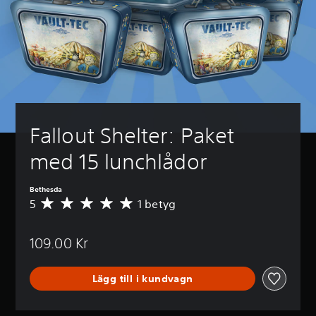
Fallout Shelter: Paket 
med 15 lunchlådor
Bethesda
5
1 betyg
G
e
n
109.00 Kr
o
m
s
Lägg till i kundvagn
n
i
t