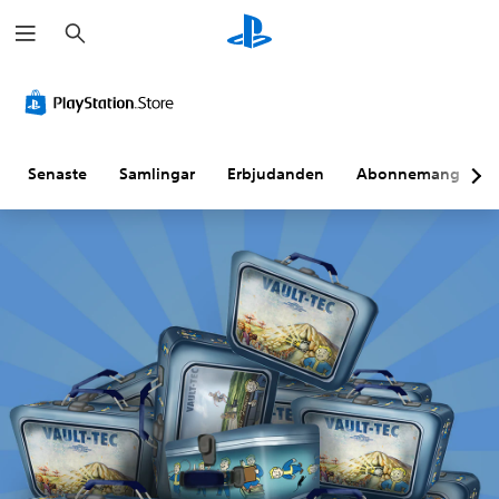
S
ö
k
Senaste
Samlingar
Erbjudanden
Abonnemang