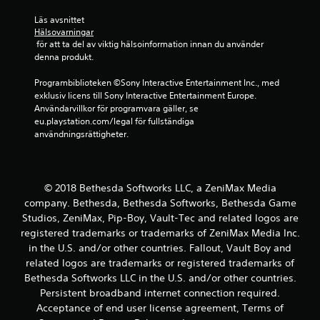
y
ä
Läs avsnittet 
n
g
Hälsovarningar
s
 för att ta del av viktig hälsoinformation innan du använder 
l
denna produkt.
i
g
Programbiblioteken ©Sony Interactive Entertainment Inc., med 
h
exklusiv licens till Sony Interactive Entertainment Europe. 
e
Användarvillkor för programvara gäller, se 
t
eu.playstation.com/legal för fullständiga 
v
användningsrättigheter.
i
s
a
s
© 2018 Bethesda Softworks LLC, a ZeniMax Media
.
company. Bethesda, Bethesda Softworks, Bethesda Game
Studios, ZeniMax, Pip-Boy, Vault-Tec and related logos are
J
registered trademarks or trademarks of ZeniMax Media Inc.
u
in the U.S. and/or other countries. Fallout, Vault Boy and
s
related logos are trademarks or registered trademarks of
t
Bethesda Softworks LLC in the U.S. and/or other countries.
e
Persistent broadband internet connection required.
r
Acceptance of end user license agreement, Terms of
b