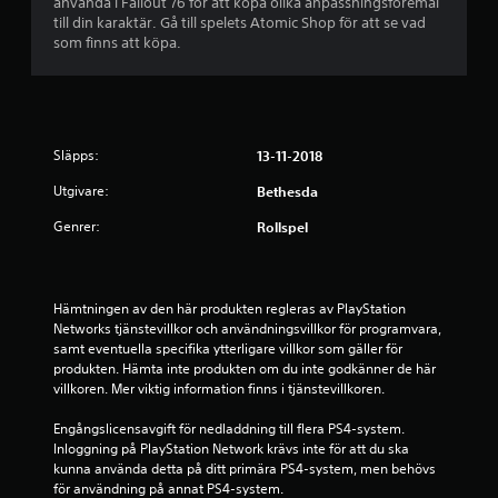
s
e
använda i Fallout 76 för att köpa olika anpassningsföremål
h
till din karaktär. Gå till spelets Atomic Shop för att se vad
)
ö
e
som finns att köpa.
r
N
s
å
r
ö
g
v
r
a
e
a
r
a
Släpps:
13-11-2018
t
a
l
l
Utgivare:
Bethesda
t
l
p
e
t
Genrer:
Rollspel
r
r
å
n
u
a
n
1
t
t
Hämtningen av den här produkten regleras av PlayStation 
i
d
Networks tjänstevillkor och användningsvillkor för programvara, 
1
v
i
samt eventuella specifika ytterligare villkor som gäller för 
f
g
produkten. Hämta inte produkten om du inte godkänner de här 
b
ö
.
villkoren. Mer viktig information finns i tjänstevillkoren.
r
e
s
Engångslicensavgift för nedladdning till flera PS4-system. 
p
Inloggning på PlayStation Network krävs inte för att du ska 
a
t
kunna använda detta på ditt primära PS4-system, men behövs 
k
för användning på annat PS4-system.
k