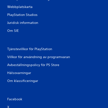
ä
Webbplatskarta
g
g
PlayStation Studios
a
Juridisk information
n
d
Om SIE
e
)
N
å
Tjänstevillkor för PlayStation
g
r
Villkor för användning av programvaran
a
Avbeställningspolicy för PS Store
a
l
Hälsovarningar
t
e
Om klassificeringar
r
n
a
t
Facebook
i
v
X