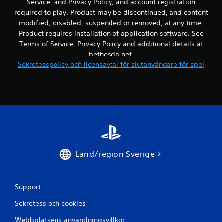
Service, and Privacy Policy, and account registration
a
r
required to play. Product may be discontinued, and content
a
modified, disabled, suspended or removed, at any time.
o
Product requires installation of application software. See
m
Terms of Service, Privacy Policy and additional details at
v
bethesda.net.
ä
Sekretesspolicy och licensavtal för slutanvändare för spel
n
d
a
s
p
a
k
a
r
Land/region Sverige
(
g
r
Support
u
n
Sekretess och cookies
d
Webbplatsens användningsvillkor
l