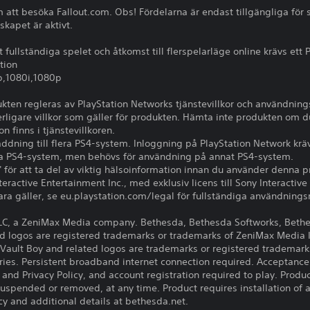
att besöka Fallout.com. Obs! Fördelarna är endast tillgängliga för 
kapet är aktivt.
t fullständiga spelet och åtkomst till flerspelarläge online krävs e
tion
,1080i,1080p
ten regleras av PlayStation Networks tjänstevillkor och användnings
erligare villkor som gäller för produkten. Hämta inte produkten om 
on finns i tjänstevillkoren.
ddning till flera PS4-system. Inloggning på PlayStation Network kräv
ra PS4-system, men behövs för användning på annat PS4-system.
" för att ta del av viktig hälsoinformation innan du använder denna p
ractive Entertainment Inc., med exklusiv licens till Sony Interactiv
ra gäller, se eu.playstation.com/legal för fullständiga användningsr
LC, a ZeniMax Media company. Bethesda, Bethesda Softworks, Beth
d logos are registered trademarks or trademarks of ZeniMax Media In
st, Vault Boy and related logos are trademarks or registered trademar
tries. Persistent broadband internet connection required. Acceptance
and Privacy Policy, and account registration required to play. Prod
uspended or removed, at any time. Product requires installation of 
icy and additional details at bethesda.net.