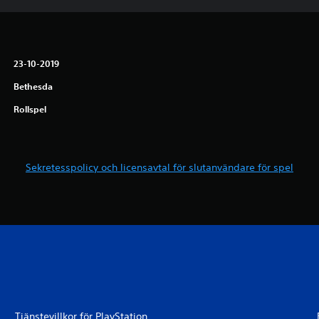
23-10-2019
Bethesda
Rollspel
Sekretesspolicy och licensavtal för slutanvändare för spel
Tjänstevillkor för PlayStation