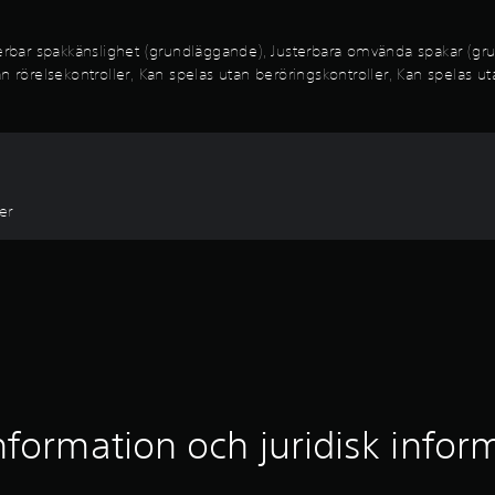
bar spakkänslighet (grundläggande), Justerbara omvända spakar (gru
n rörelsekontroller, Kan spelas utan beröringskontroller, Kan spelas ut
er
nformation och juridisk infor