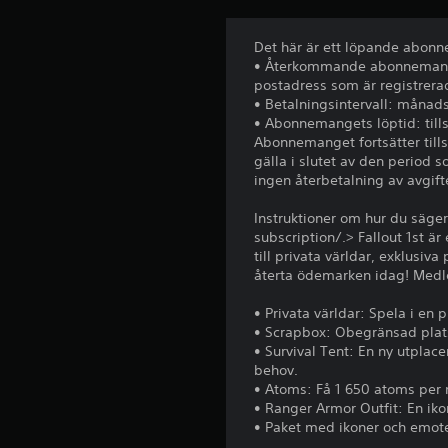
s
m
h
r
s
e
i
j
j
Det här är ett löpande abo
d
k
e
ä
• Återkommande abonnemangsav
o
o
h
l
postadress som är registrerad 
m
n
ö
v
• Betalningsintervall: månads
m
e
g
s
• Abonnemangets löptid: till
a
r
t
t
Abonnemanget fortsätter till
p
f
a
u
gälla i slutet av den period 
p
ö
l
d
ingen återbetalning av avgif
n
r
a
i
i
a
r
e
Instruktioner om hur du säg
n
t
e
i
subscription/.> Fallout 1st 
g
t
.
n
till privata världar, exklus
e
e
f
återta ödemarken idag! Med
n
n
o
3
.
k
r
D
• Privata världar: Spela i en p
l
m
• Scrapbox: Obegränsad plats
-
a
J
a
• Survival Tent: En ny utpl
r
l
t
u
behov.
e
j
i
s
• Atoms: Få 1 650 atoms per
k
u
o
• Ranger Armor Outfit: En iko
t
o
n
d
• Paket med ikoner och emot
e
m
n