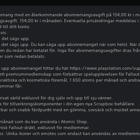
nnemang med en återkommande abonnemangsavgift på 154,00 kr i 
gift: 154,00 kr i månaden. Eventuella prisändringar meddelas i fö
till ditt konto.
vis.
s det sägs upp.
s det sägs upp. Du kan säga upp abonnemanget när som helst. När d
som du redan har betalat för. Inga fler abonnemangsavgifter dras fr
ter som redan betalats.
er upp abonnemanget hittar du här:https://www.playstation.com/sup
är ett premiummedlemskap som förbättrar spelupplevelsen för Fallo
iva praktiska och kosmetiska föremål, 1 650 atoms per månad och and
lemmar får:
rivat värld exklusivt för dig själv och upp till sju vänner.
 för tillverkningskomponenter i din egen nya Scrapbox-behållare.
acerbar och snabb färdpunkt med en gömma, sovsäck och mycket anna
 månad som du kan använda i Atomic Shop.
nisk Fallout-dräkt, exklusivt för medlemmar.
es: Unika ikoner och emotes som endast kan användas av medlemm