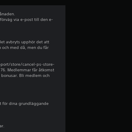
r
n
månaden.
rväg via e-post till den e-
o
r
et avbryts upphör det att
ån och med då, men du får
a
v
port/store/cancel-ps-store-
ut 76. Medlemmar får åtkomst
f
ra bonusar. Bli medlem och
e
m
t för dina grundläggande
b
a
ar.