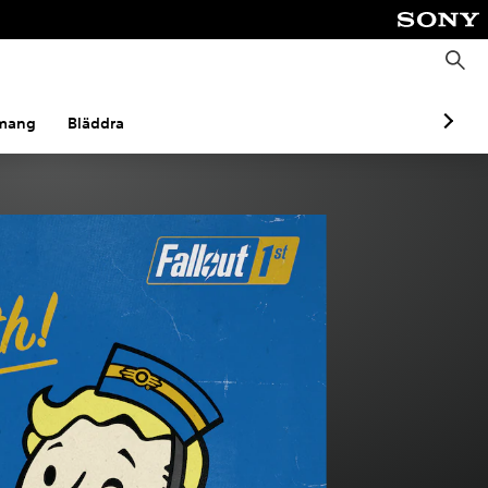
S
ö
k
mang
Bläddra