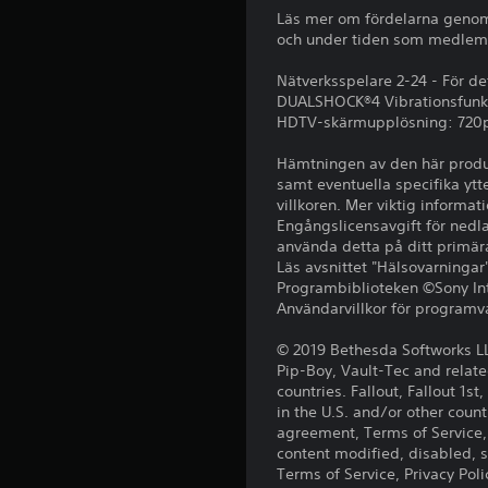
D
m
r
ä
Läs mer om fördelarna genom 
u
u
b
r
och under tiden som medlems
k
n
s
a
a
i
o
r
Nätverksspelare 2-24 - För de
n
c
m
s
DUALSHOCK®4 Vibrationsfunk
s
e
h
HDTV-skärmupplösning: 720p
p
t
r
e
ä
a
a
l
Hämtningen av den här produk
l
m
k
s
samt eventuella specifika ytt
l
e
k
t
villkoren. Mer viktig informati
a
d
.
ä
Engångslicensavgift för nedla
i
a
n
använda detta på ditt primä
n
n
Läs avsnittet "Hälsovarningar
s
l
d
Programbiblioteken ©Sony Inte
j
l
r
Användarvillkor för programva
u
a
i
d
s
g
© 2019 Bethesda Softworks L
u
p
h
Pip-Boy, Vault-Tec and relate
t
e
e
countries. Fallout, Fallout 1
d
l
in the U.S. and/or other coun
t
a
a
agreement, Terms of Service, 
(
t
r
content modified, disabled, s
a
e
g
Terms of Service, Privacy Pol
s
.
r