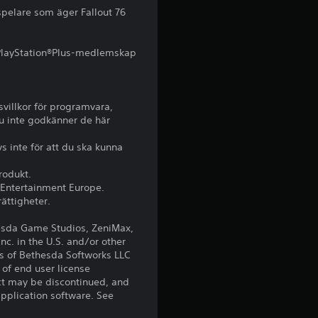
s
spelare som äger Fallout 76
e
tt PlayStation®Plus-medlemskap
r
a
villkor för programvara,
du inte godkänner de här
t
s inte för att du ska kunna
p
rodukt.
å
e Entertainment Europe.
ättigheter.
1
esda Game Studios, ZeniMax,
c. in the U.S. and/or other
1
ks of Bethesda Softworks LLC
 of end user license
0
uct may be discontinued, and
application software. See
b