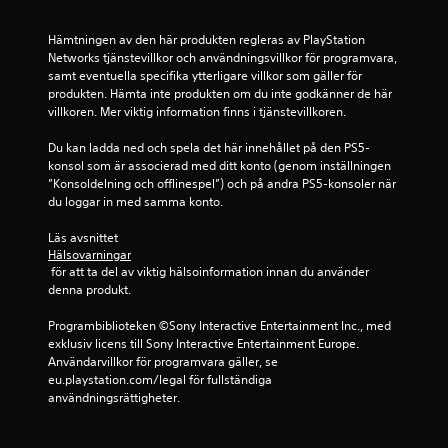
e
Hämtningen av den här produkten regleras av PlayStation 
Networks tjänstevillkor och användningsvillkor för programvara, 
r
samt eventuella specifika ytterligare villkor som gäller för 
produkten. Hämta inte produkten om du inte godkänner de här 
a
villkoren. Mer viktig information finns i tjänstevillkoren.
t
Du kan ladda ned och spela det här innehållet på den PS5-
konsol som är associerad med ditt konto (genom inställningen 
p
”Konsoldelning och offlinespel”) och på andra PS5-konsoler när 
du loggar in med samma konto.
å
Läs avsnittet 
1
Hälsovarningar
 för att ta del av viktig hälsoinformation innan du använder 
3
denna produkt.
3
Programbiblioteken ©Sony Interactive Entertainment Inc., med 
exklusiv licens till Sony Interactive Entertainment Europe. 
b
Användarvillkor för programvara gäller, se 
eu.playstation.com/legal för fullständiga 
e
användningsrättigheter.
t