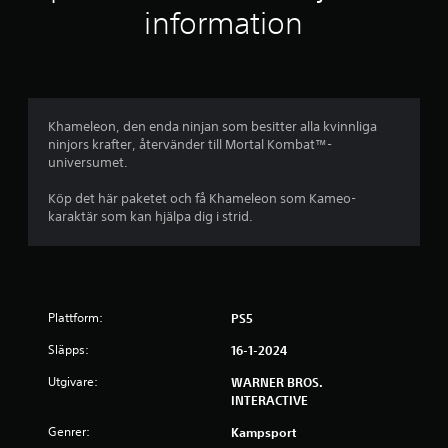
information
r
n
o
Khameleon, den enda ninjan som besitter alla kvinnliga
r
ninjors krafter, återvänder till Mortal Kombat™-
universumet.
a
Köp det här paketet och få Khameleon som Kameo-
v
karaktär som kan hjälpa dig i strid.
f
e
Plattform:
PS5
m
Släpps:
16-1-2024
b
Utgivare:
WARNER BROS.
a
INTERACTIVE
Genrer:
s
Kampsport