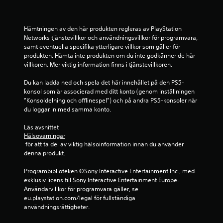
e
Hämtningen av den här produkten regleras av PlayStation 
r
Networks tjänstevillkor och användningsvillkor för programvara, 
samt eventuella specifika ytterligare villkor som gäller för 
a
produkten. Hämta inte produkten om du inte godkänner de här 
villkoren. Mer viktig information finns i tjänstevillkoren.
t
Du kan ladda ned och spela det här innehållet på den PS5-
p
konsol som är associerad med ditt konto (genom inställningen 
”Konsoldelning och offlinespel”) och på andra PS5-konsoler när 
å
du loggar in med samma konto.
1
Läs avsnittet 
Hälsovarningar
3
 för att ta del av viktig hälsoinformation innan du använder 
denna produkt.
5
Programbiblioteken ©Sony Interactive Entertainment Inc., med 
b
exklusiv licens till Sony Interactive Entertainment Europe. 
Användarvillkor för programvara gäller, se 
e
eu.playstation.com/legal för fullständiga 
användningsrättigheter.
t