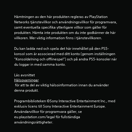
s
e
Hämtningen av den här produkten regleras av PlayStation 
Networks tjänstevillkor och användningsvillkor för programvara, 
samt eventuella specifika ytterligare villkor som gäller för 
r
produkten. Hämta inte produkten om du inte godkänner de här 
villkoren. Mer viktig information finns i tjänstevillkoren.
a
Du kan ladda ned och spela det här innehållet på den PS5-
t
konsol som är associerad med ditt konto (genom inställningen 
”Konsoldelning och offlinespel”) och på andra PS5-konsoler när 
p
du loggar in med samma konto.
å
Läs avsnittet 
Hälsovarningar
5
 för att ta del av viktig hälsoinformation innan du använder 
denna produkt.
9
Programbiblioteken ©Sony Interactive Entertainment Inc., med 
6
exklusiv licens till Sony Interactive Entertainment Europe. 
Användarvillkor för programvara gäller, se 
b
eu.playstation.com/legal för fullständiga 
användningsrättigheter.
e