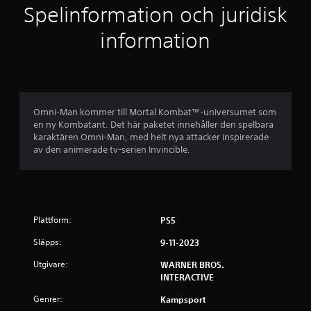
Spelinformation och juridisk
ä
information
r
n
o
Omni-Man kommer till Mortal Kombat™-universumet som
r
en ny Kombatant. Det här paketet innehåller den spelbara
karaktären Omni-Man, med helt nya attacker inspirerade
a
av den animerade tv-serien Invincible.
v
f
Plattform:
PS5
e
Släpps:
9-11-2023
m
Utgivare:
WARNER BROS.
b
INTERACTIVE
a
Genrer:
Kampsport