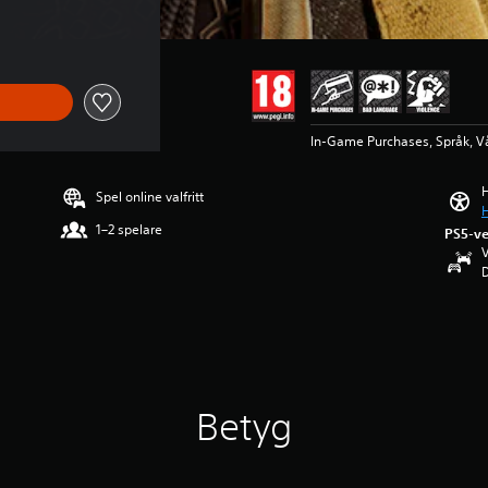
In-Game Purchases, Språk, V
H
Spel online valfritt
H
1–2 spelare
PS5-ve
V
D
Betyg