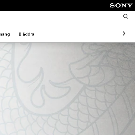
S
ö
k
mang
Bläddra