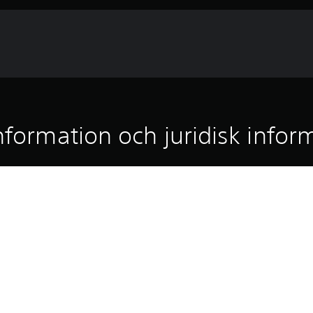
nformation och juridisk infor
ikern Shang Tsung.
Hämtningen av den här produkten regle
PS5
tjänstevillkor och användningsvillkor f