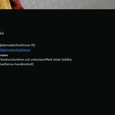
åld
jälpmedelsfunktioner (6)
jälpmedelsfunktioner
rsion
ibrationsfunktion och avtryckareffekt stöds (trådlös
ualSense-handkontroll)