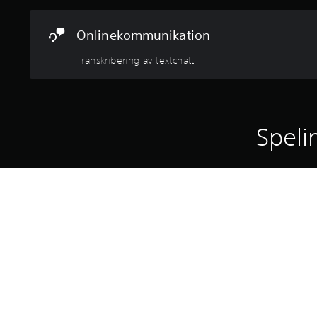
Onlinekommunikation
Transkribering av textchatt
Speli
Ingår vid förbeställning.
Spela som den skickliga mag
Plattform: