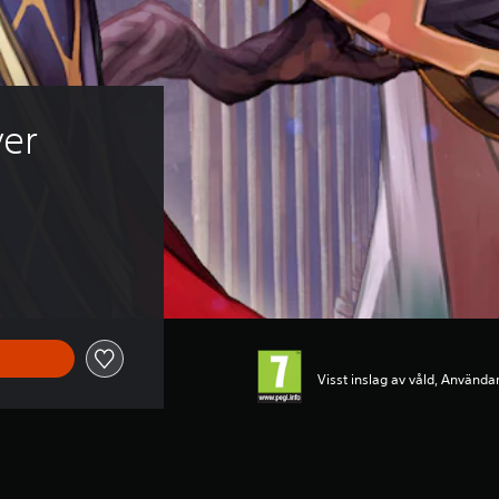
er
Visst inslag av våld, Användar