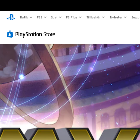
Butik
PS5
Spel
PS Plus
Tillbehör
Nyheter
Supp