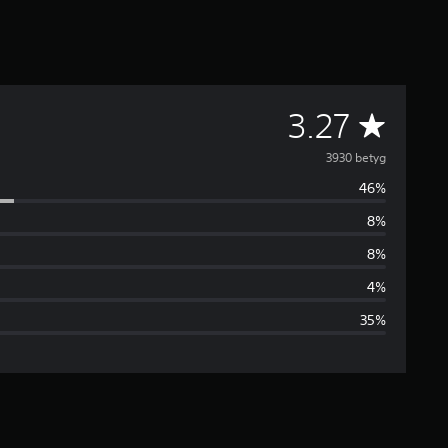
G
3.27
e
3930 betyg
46%
n
8%
o
8%
m
4%
35%
s
n
i