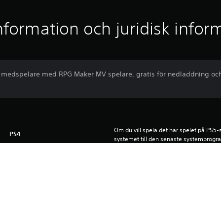
nformation och juridisk infor
av medspelare med RPG Maker MV spelare, gratis för nedladdning oc
Om du vill spela det här spelet på PS5
PS4
systemet till den senaste systemprogr
här spelet på PS5-system kan vissa fun
10-9-2020
saknas. Mer information finns på PlayS
NIS America
Hämtningen av den här produkten regle
Rollspel
tjänstevillkor och användningsvillkor f
specifika ytterligare villkor som gäller 
Engelska, Franska (Frankrike),
om du inte godkänner de här villkoren. Me
Italienska, Japanska, Kinesiska
tjänstevillkoren.
(förenklad), Kinesiska