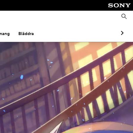
S
ö
k
mang
Bläddra