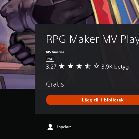
RPG Maker MV Play
NIS America
PS4
3.27
3,9K betyg
G
e
n
Gratis
o
m
s
Lägg till i bibliotek
n
i
t
t
l
1 spelare
i
g