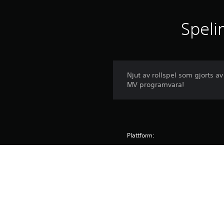
Speli
Njut av rollspel som gjorts 
MV programvara!
Plattform:
Släpps:
Utgivare:
Genrer:
Skärmspråk: