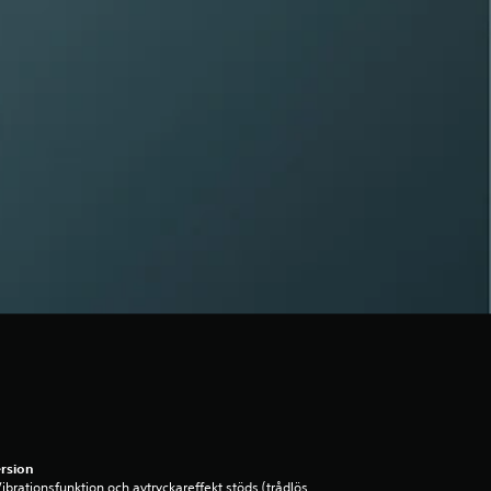
rsion
ibrationsfunktion och avtryckareffekt stöds (trådlös