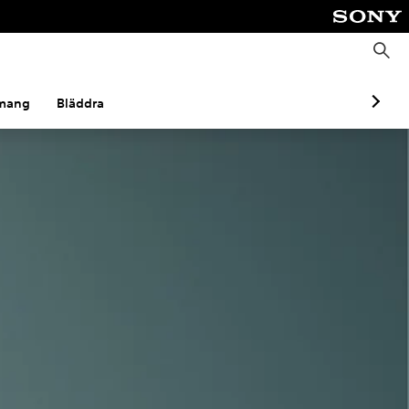
S
ö
k
mang
Bläddra