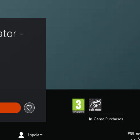
tor - 
In-Game Purchases
PS5-ve
1 spelare
V