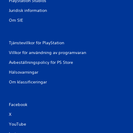
PlayStation Studios
t
Juridisk information
y
Om SIE
g
Tjänstevillkor för PlayStation
Villkor för användning av programvaran
Avbeställningspolicy för PS Store
Hälsovarningar
Om klassificeringar
Facebook
X
YouTube