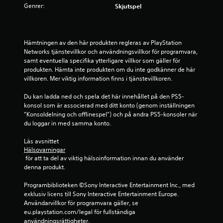
1
Genrer:
Skjutspel
s
t
Hämtningen av den här produkten regleras av PlayStation 
j
Networks tjänstevillkor och användningsvillkor för programvara, 
samt eventuella specifika ytterligare villkor som gäller för 
produkten. Hämta inte produkten om du inte godkänner de här 
ä
villkoren. Mer viktig information finns i tjänstevillkoren.
r
Du kan ladda ned och spela det här innehållet på den PS5-
konsol som är associerad med ditt konto (genom inställningen 
n
”Konsoldelning och offlinespel”) och på andra PS5-konsoler när 
du loggar in med samma konto.
a
Läs avsnittet 
a
Hälsovarningar
 för att ta del av viktig hälsoinformation innan du använder 
v
denna produkt.
f
Programbiblioteken ©Sony Interactive Entertainment Inc., med 
exklusiv licens till Sony Interactive Entertainment Europe. 
e
Användarvillkor för programvara gäller, se 
eu.playstation.com/legal för fullständiga 
m
användningsrättigheter.