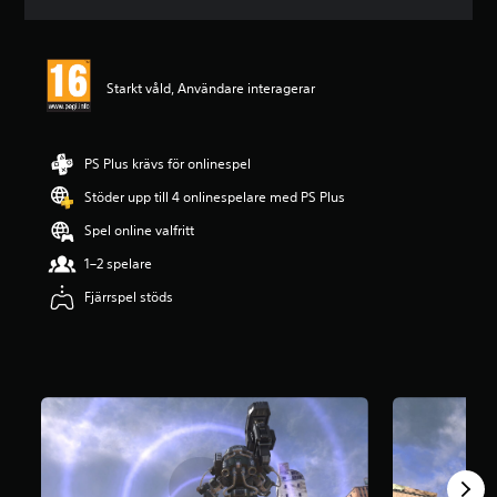
t
t
l
i
Starkt våld, Användare interagerar
g
t
b
e
PS Plus krävs för onlinespel
t
y
Stöder upp till 4 onlinespelare med PS Plus
g
Spel online valfritt
p
å
1–2 spelare
5
s
Fjärrspel stöds
t
j
ä
r
n
o
r
a
v
f