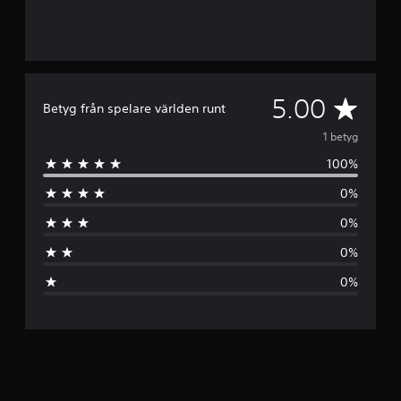
G
5.00
Betyg från spelare världen runt
e
1 betyg
100%
n
0%
o
0%
m
0%
s
0%
n
i
t