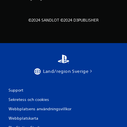
b
a
©2024 SANDLOT ©2024 D3PUBLISHER
s
e
r
a
t
Land/region Sverige
p
Support
å
Sekretess och cookies
1
Webbplatsens användningsvillkor
b
Webbplatskarta
e