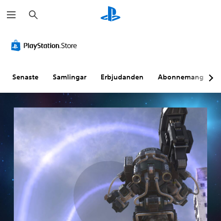
S
ö
k
Senaste
Samlingar
Erbjudanden
Abonnemang