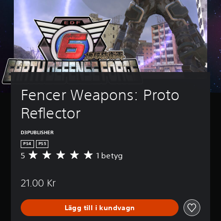
Fencer Weapons: Proto 
Reflector
D3PUBLISHER
PS4
PS5
5
1 betyg
G
e
n
21.00 Kr
o
m
s
Lägg till i kundvagn
n
i