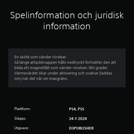
t
l
Spelinformation och juridisk
i
information
g
t
b
En sköld som vänder rörelser.
Så länge attackknappen hålls nedtryckt fortsätter den att
e
bilda ett magnetfält som vänder rörelsen 180 grader.
Värmevärdet ökar under aktivering och svalnar (laddas
t
om) när det når sin maxgräns.
y
g
Plattform:
PS4, PS5
p
Släpps:
24-7-2024
å
Utgivare:
D3PUBLISHER