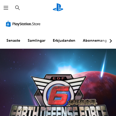
S
ö
k
Senaste
Samlingar
Erbjudanden
Abonnemang