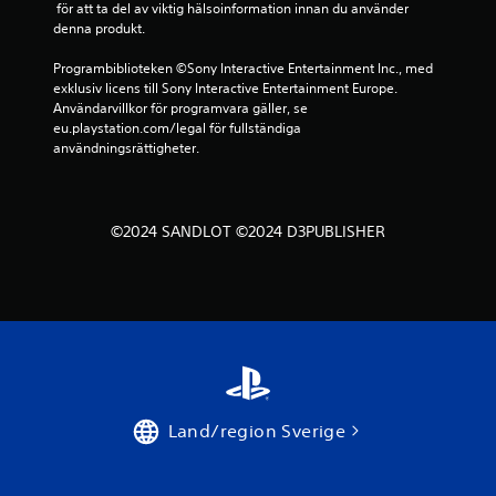
 för att ta del av viktig hälsoinformation innan du använder 
r
denna produkt.
a
Programbiblioteken ©Sony Interactive Entertainment Inc., med 
exklusiv licens till Sony Interactive Entertainment Europe. 
Användarvillkor för programvara gäller, se 
t
eu.playstation.com/legal för fullständiga 
användningsrättigheter.
p
å
©2024 SANDLOT ©2024 D3PUBLISHER
9
b
e
t
y
Land/region Sverige
g