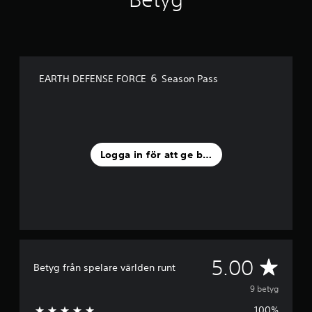
e
m
b
a
s
e
EARTH DEFENSE FORCE ６ Season Pass
r
a
t
p
å
9
Logga in för att ge betyg
b
e
t
y
g
G
5.00
Betyg från spelare världen runt
e
9 betyg
100%