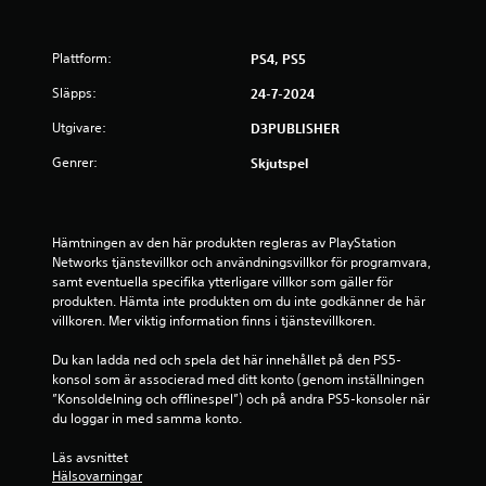
n
Plattform:
PS4, PS5
o
Släpps:
24-7-2024
r
Utgivare:
D3PUBLISHER
a
Genrer:
Skjutspel
v
f
Hämtningen av den här produkten regleras av PlayStation 
Networks tjänstevillkor och användningsvillkor för programvara, 
e
samt eventuella specifika ytterligare villkor som gäller för 
produkten. Hämta inte produkten om du inte godkänner de här 
m
villkoren. Mer viktig information finns i tjänstevillkoren.
b
Du kan ladda ned och spela det här innehållet på den PS5-
konsol som är associerad med ditt konto (genom inställningen 
a
”Konsoldelning och offlinespel”) och på andra PS5-konsoler när 
du loggar in med samma konto.
s
Läs avsnittet 
e
Hälsovarningar