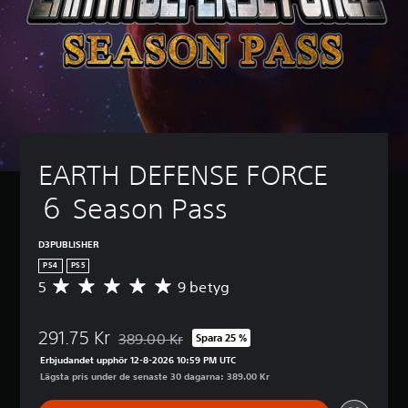
EARTH DEFENSE FORCE 
６ Season Pass
D3PUBLISHER
PS4
PS5
5
9 betyg
G
e
n
291.75 Kr
o
389.00 Kr
Spara 25 %
Nedsatt från ursprungspriset på 389.00 Kr
m
Erbjudandet upphör 12-8-2026 10:59 PM UTC
s
Lägsta pris under de senaste 30 dagarna: 389.00 Kr
n
i