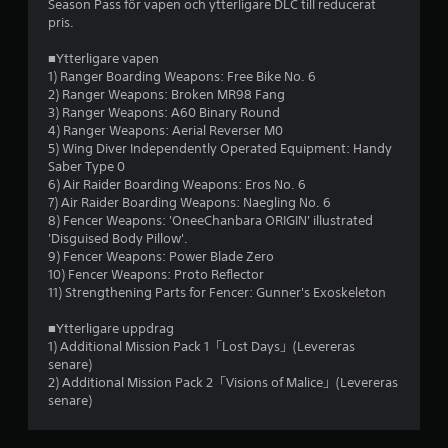
b
Season Pass för vapen och ytterligare DLC till reducerat
pris.
e
■Ytterligare vapen
t
1) Ranger Boarding Weapons: Free Bike No. 6
2) Ranger Weapons: Broken MR98 Fang
y
3) Ranger Weapons: A60 Binary Round
4) Ranger Weapons: Aerial Reverser M0
g
5) Wing Diver Independently Operated Equipment: Handy
Saber Type 0
p
6) Air Raider Boarding Weapons: Eros No. 6
7) Air Raider Boarding Weapons: Naegling No. 6
å
8) Fencer Weapons: 'OneeChanbara ORIGIN' illustrated
'Disguised Body Pillow'.
5
9) Fencer Weapons: Power Blade Zero
10) Fencer Weapons: Proto Reflector
s
11) Strengthening Parts for Fencer: Gunner's Exoskeleton
t
■Ytterligare uppdrag
1) Additional Mission Pack 1「Lost Days」(Levereras
senare)
j
2) Additional Mission Pack 2「Visions of Malice」(Levereras
senare)
ä
r