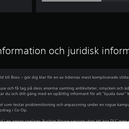
nformation och juridisk infor
åld till Boss – gör dig klar för en av tidernas mest komplicerade stöta
ouse och få tag på dess enorma samling antikviteter, smycken och äde
ar du och ditt gäng med en opålitlig informant för att ”bjuda över” 
et som testar problemlösning och anpassning under en rogue kampan
pdrag i Co-Op.
d i en annan spelares Auction House-session utan att äga DLC men 
tt äga DLC.