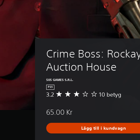
Crime Boss: Rockay 
Auction House
505 GAMES S.R.L.
PS5
3.2
10 betyg
G
e
n
65.00 Kr
o
m
s
Lägg till i kundvagn
n
i