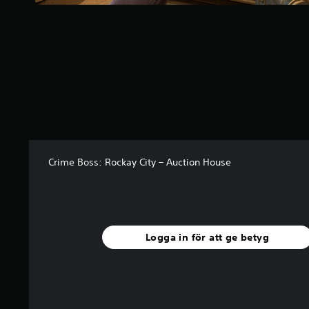
a
v
f
e
m
b
a
s
e
r
a
t
Crime Boss: Rockay City – Auction House
p
å
1
0
b
e
Logga in för att ge betyg
t
y
g