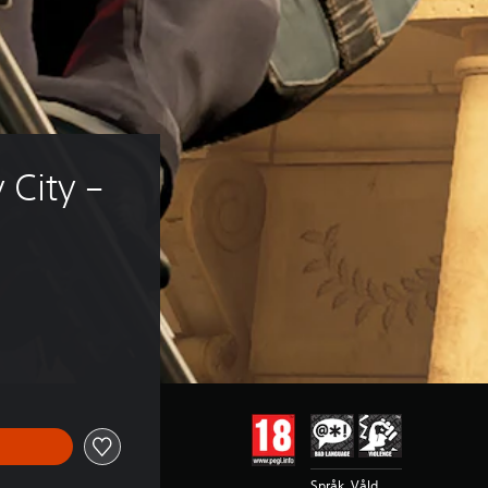
City – 
Språk, Våld