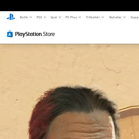
Butik
PS5
Spel
PS Plus
Tillbehör
Nyheter
Supp