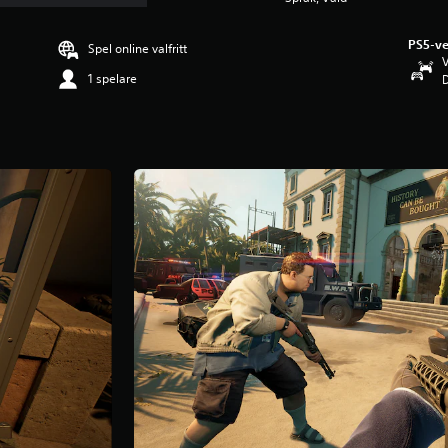
PS5-ve
Spel online valfritt
V
1 spelare
D