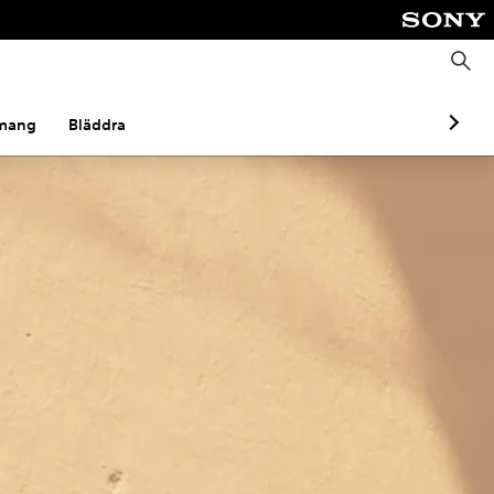
S
ö
k
mang
Bläddra