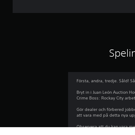
Speli
Första, andra, tredje. Såld! S
Bryt in i Juan León Auction H
Crime Boss: Rockay City arbet
Gör dealer och förbered jobb
att vara med på detta nya up
Observera att du kan vara me
Auction House-session utan a