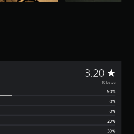
G
3.20
e
10 betyg
50%
n
0%
o
0%
m
20%
30%