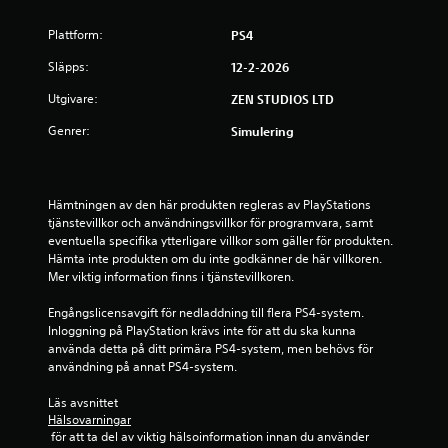
t
Plattform:
PS4
j
Släpps:
12-2-2026
Utgivare:
ZEN STUDIOS LTD
ä
Genrer:
Simulering
r
n
Hämtningen av den här produkten regleras av PlayStations 
o
tjänstevillkor och användningsvillkor för programvara, samt 
eventuella specifika ytterligare villkor som gäller för produkten. 
r
Hämta inte produkten om du inte godkänner de här villkoren. 
Mer viktig information finns i tjänstevillkoren.
a
Engångslicensavgift för nedladdning till flera PS4-system. 
v
Inloggning på PlayStation krävs inte för att du ska kunna 
använda detta på ditt primära PS4-system, men behövs för 
f
användning på annat PS4-system.
e
Läs avsnittet 
Hälsovarningar
m
 för att ta del av viktig hälsoinformation innan du använder 