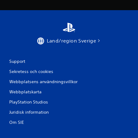
e
t
y
g
Land/region Sverige
Support
Sekretess och cookies
Webbplatsens användningsvillkor
Webbplatskarta
PlayStation Studios
Juridisk information
Om SIE