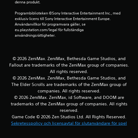
denna produkt.
b
Programbiblioteken ©Sony Interactive Entertainment Inc., med 
a
exklusiv licens till Sony Interactive Entertainment Europe. 
Användarvillkor för programvara gäller, se 
s
eu.playstation.com/legal för fullständiga 
användningsrättigheter.
e
r
© 2026 ZeniMax. ZeniMax, Bethesda Game Studios, and
a
Fallout are trademarks of the ZeniMax group of companies.
All rights reserved.
t
© 2026 ZeniMax. ZeniMax, Bethesda Game Studios, and
The Elder Scrolls are trademarks of the ZeniMax group of
p
companies. All rights reserved.
© 2026 ZeniMax. ZeniMax, id Software, and DOOM are
å
trademarks of the ZeniMax group of companies. All rights
3
reserved.
Game Code © 2026 Zen Studios Ltd. All Rights Reserved.
8
Sekretesspolicy och licensavtal för slutanvändare för spel
b