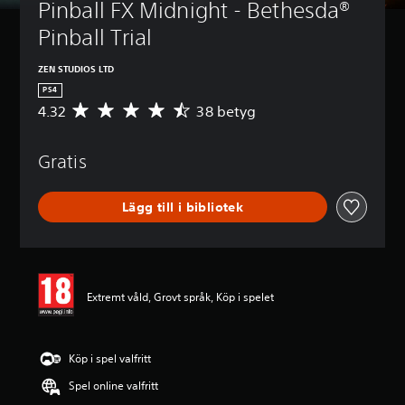
Pinball FX Midnight - Bethesda® 
Pinball Trial
ZEN STUDIOS LTD
PS4
4.32
38 betyg
G
e
n
Gratis
o
m
s
Lägg till i bibliotek
n
i
t
t
l
i
Extremt våld, Grovt språk, Köp i spelet
g
t
b
e
Köp i spel valfritt
t
Spel online valfritt
y
g