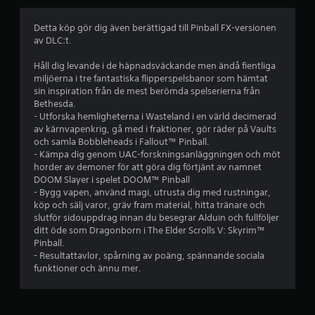
t
b
Detta köp gör dig även berättigad till Pinball FX-versionen
av DLC:t.
e
Håll dig levande i de häpnadsväckande men ändå fientliga
t
miljöerna i tre fantastiska flipperspelsbanor som hämtat
sin inspiration från de mest berömda spelserierna från
y
Bethesda.
- Utforska hemligheterna i Wasteland i en värld decimerad
g
av kärnvapenkrig, gå med i fraktioner, gör räder på Vaults
och samla Bobbleheads i Fallout™ Pinball.
p
- Kämpa dig genom UAC-forskningsanläggningen och möt
horder av demoner för att göra dig förtjänt av namnet
å
DOOM Slayer i spelet DOOM™ Pinball
- Bygg vapen, använd magi, utrusta dig med rustningar,
4
köp och sälj varor, gräv fram material, hitta tränare och
slutför sidouppdrag innan du besegrar Alduin och fullföljer
.
ditt öde som Dragonborn i The Elder Scrolls V: Skyrim™
Pinball.
3
- Resultattavlor, spårning av poäng, spännande sociala
funktioner och ännu mer.
2
s