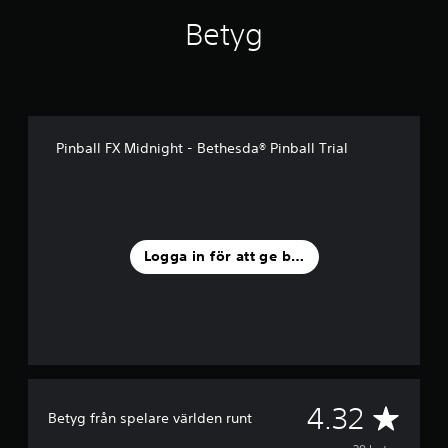
a
t
Betyg
p
å
3
8
b
e
t
Pinball FX Midnight - Bethesda® Pinball Trial
y
g
Logga in för att ge betyg
G
4.32
Betyg från spelare världen runt