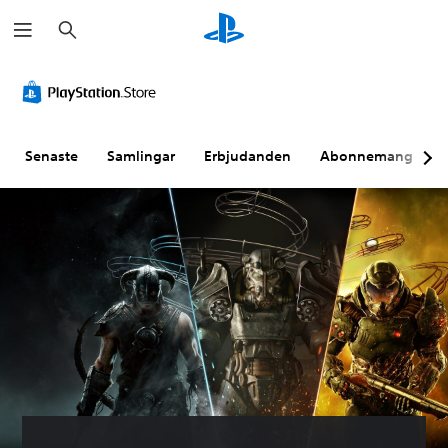
S
ö
k
Senaste
Samlingar
Erbjudanden
Abonnemang