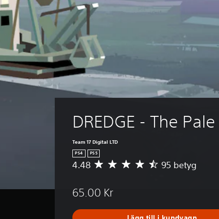
DREDGE - The Pale
Team 17 Digital LTD
PS4
PS5
4.48
95 betyg
G
e
n
65.00 Kr
o
m
s
Lägg till i kundvagn