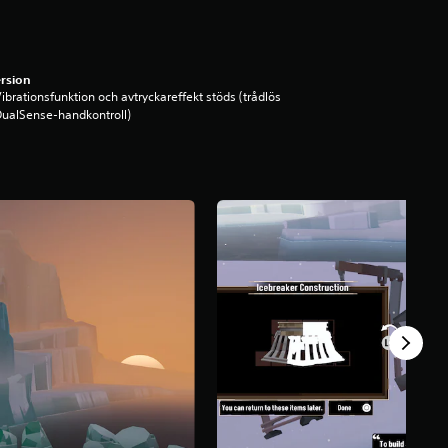
rsion
ibrationsfunktion och avtryckareffekt stöds (trådlös
ualSense-handkontroll)