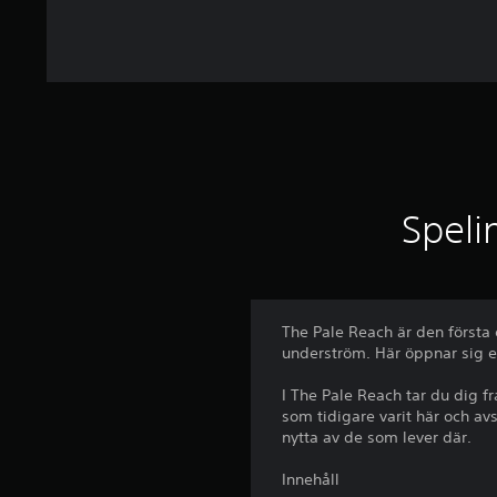
g
Speli
The Pale Reach är den första
underström. Här öppnar sig e
I The Pale Reach tar du dig f
som tidigare varit här och avs
nytta av de som lever där.
Innehåll