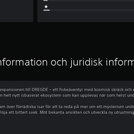
nformation och juridisk infor
 expansionen till DREGDE – ett fiskeäventyr med kosmisk skräck och
n helt nytt isbaserat ekosystem som kan upplevas när som helst un
ram över förrädiska isar för att ta reda på mer om ett mysterium unde
löja ett bittert svek. Möt bekanta ansikten och utveckla ny utrustning