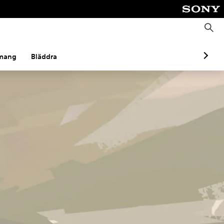
S
ö
k
mang
Bläddra