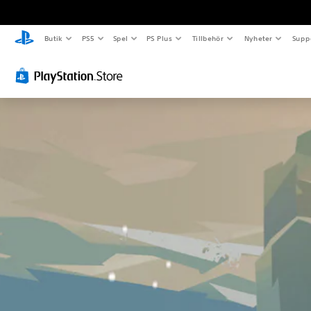
Butik
PS5
Spel
PS Plus
Tillbehör
Nyheter
Supp