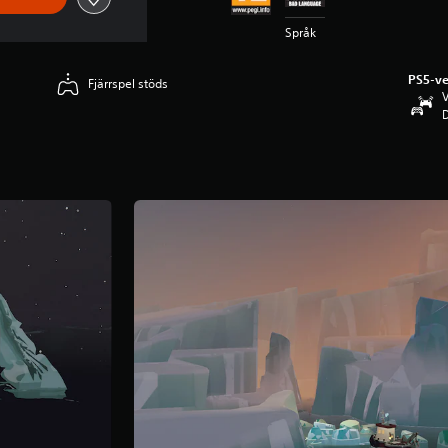
Språk
PS5-ve
Fjärrspel stöds
V
D