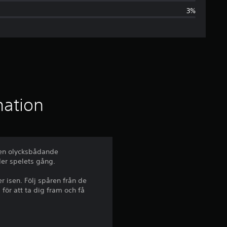
3%
s
n
i
t
t
mation
l
i
 en olycksbådande
der spelets gång.
g
r isen. Följ spåren från de
t
 för att ta dig fram och få
b