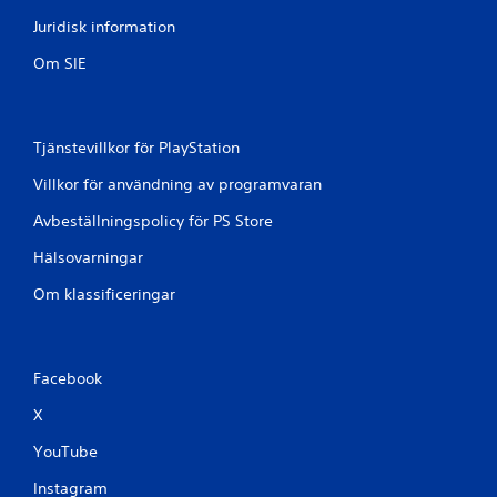
å
Juridisk information
1
Om SIE
b
e
Tjänstevillkor för PlayStation
t
Villkor för användning av programvaran
y
Avbeställningspolicy för PS Store
g
Hälsovarningar
Om klassificeringar
Facebook
X
YouTube
Instagram