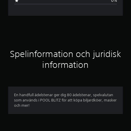
0%
n
i
t
t
l
Spelinformation och juridisk
i
information
g
t
b
En handfull ädelstenar ger dig 80 ädelstenar, spelvalutan
som används i POOL BLITZ för att köpa biljardköer, masker
e
och mer!
t
y