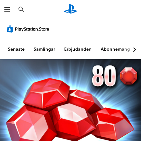
S
ö
k
Senaste
Samlingar
Erbjudanden
Abonnemang