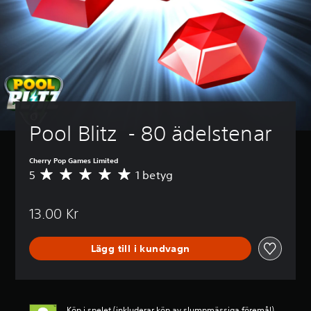
Pool Blitz  - 80 ädelstenar
Cherry Pop Games Limited
5
1 betyg
G
e
n
13.00 Kr
o
m
s
Lägg till i kundvagn
n
i
t
t
l
Köp i spelet (inkluderar köp av slumpmässiga föremål)