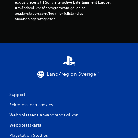
exklusiv licens till Sony Interactive Entertainment Europe. 
v
Användarvillkor för programvara gäller, se 
eu.playstation.com/legal för fullständiga 
f
användningsrättigheter.
e
m
b
a
s
Land/region Sverige
e
Support
r
Sekretess och cookies
a
Webbplatsens användningsvillkor
t
Webbplatskarta
p
PlayStation Studios