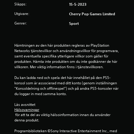
Släpps:
15-5-2023
g
Utgivare:
Cherry Pop Games Limited
p
Genrer:
Sport
å
1
Hämtningen av den här produkten regleras av PlayStation 
s
Networks tjänstevillkor och användningsvillkor för programvara, 
samt eventuella specifika ytterligare villkor som gäller för 
t
produkten. Hämta inte produkten om du inte godkänner de här 
villkoren. Mer viktig information finns i tjänstevillkoren.
j
Du kan ladda ned och spela det här innehållet på den PS5-
ä
konsol som är associerad med ditt konto (genom inställningen 
”Konsoldelning och offlinespel”) och på andra PS5-konsoler när 
r
du loggar in med samma konto.
n
Läs avsnittet 
Hälsovarningar
 för att ta del av viktig hälsoinformation innan du använder 
a
denna produkt.
a
Programbiblioteken ©Sony Interactive Entertainment Inc., med 