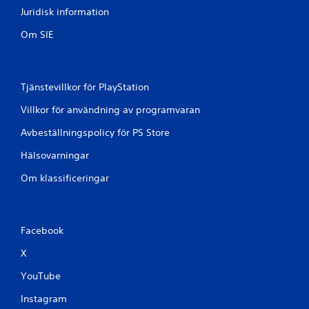
å
Juridisk information
1
Om SIE
b
e
Tjänstevillkor för PlayStation
t
Villkor för användning av programvaran
y
Avbeställningspolicy för PS Store
g
Hälsovarningar
Om klassificeringar
Facebook
X
YouTube
Instagram