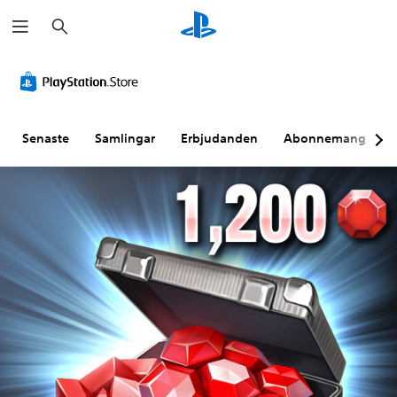
S
ö
k
Senaste
Samlingar
Erbjudanden
Abonnemang