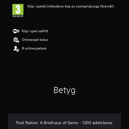
l
Köp i spelet (inkluderar köp av slumpmässiga föremål)
i
g
t
b
e
Köp i spel valfritt
t
y
Onlinespel krävs
g
8 onlinespelare
p
å
1
s
t
j
ä
r
Betyg
n
a
a
v
f
e
m
Pool Nation. A Briefcase of Gems - 1200 ädelstenar
b