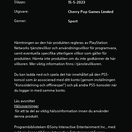
Släpps:
15-5-2023
g
Utgivare:
Cherry Pop Games Limited
p
Genrer:
Sport
å
1
Hämtningen av den här produkten regleras av PlayStation 
s
Networks tjänstevillkor och användningsvillkor för programvara, 
samt eventuella specifika ytterligare villkor som gäller för 
t
produkten. Hämta inte produkten om du inte godkänner de här 
villkoren. Mer viktig information finns i tjänstevillkoren.
j
Du kan ladda ned och spela det här innehållet på den PS5-
ä
konsol som är associerad med ditt konto (genom inställningen 
”Konsoldelning och offlinespel”) och på andra PS5-konsoler när 
r
du loggar in med samma konto.
n
Läs avsnittet 
Hälsovarningar
 för att ta del av viktig hälsoinformation innan du använder 
a
denna produkt.
a
Programbiblioteken ©Sony Interactive Entertainment Inc., med 