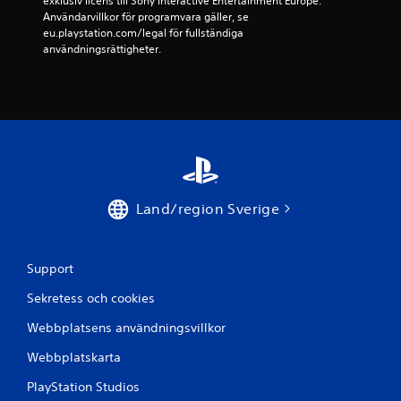
exklusiv licens till Sony Interactive Entertainment Europe. 
v
Användarvillkor för programvara gäller, se 
eu.playstation.com/legal för fullständiga 
f
användningsrättigheter.
e
m
b
a
s
Land/region Sverige
e
Support
r
Sekretess och cookies
a
Webbplatsens användningsvillkor
t
Webbplatskarta
p
PlayStation Studios