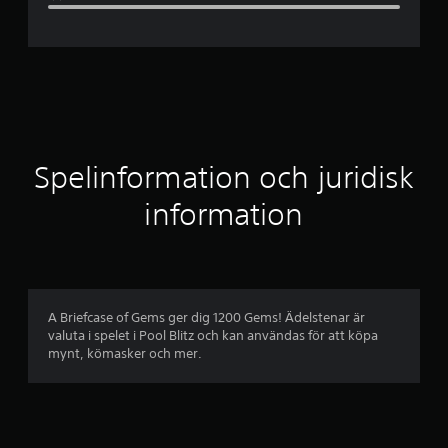
n
i
t
t
l
Spelinformation och juridisk
i
information
g
t
b
A Briefcase of Gems ger dig 1200 Gems! Ädelstenar är
valuta i spelet i Pool Blitz och kan användas för att köpa
e
mynt, kömasker och mer.
t
y