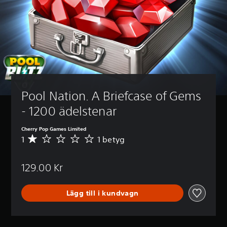
Pool Nation. A Briefcase of Gems 
- 1200 ädelstenar
Cherry Pop Games Limited
1
1 betyg
G
e
n
129.00 Kr
o
m
s
Lägg till i kundvagn
n
i
t
t