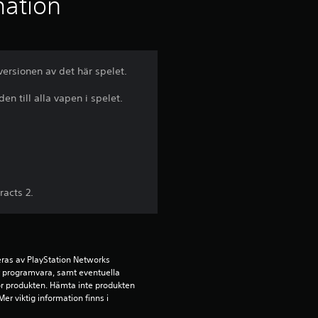
t
mation
l
i
ersionen av det här spelet.
g
 till alla vapen i spelet.
t
b
e
acts 2.
t
y
ras av PlayStation Networks 
g
ör programvara, samt eventuella 
för produkten. Hämta inte produkten 
p
r viktig information finns i 