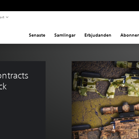
ort
Senaste
Samlingar
Erbjudanden
Abonne
ntracts 
ck