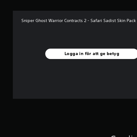
r
a
v
Sniper Ghost Warrior Contracts 2 - Safari Sadist Skin Pack
f
e
m
b
a
s
Logga in för att ge betyg
e
r
a
t
p
å
1
b
e
t
y
g