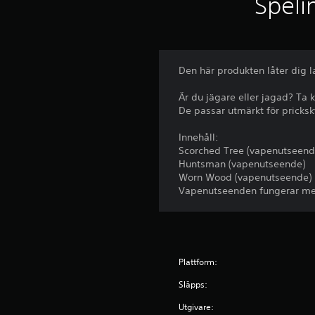
Speli
Den här produkten låter dig 
Är du jägare eller jagad? Ta
De passar utmärkt för pricksky
Innehåll:
Scorched Tree (vapenutseend
Huntsman (vapenutseende)
Worn Wood (vapenutseende)
Vapenutseenden fungerar med 
Plattform:
Släpps:
Utgivare: