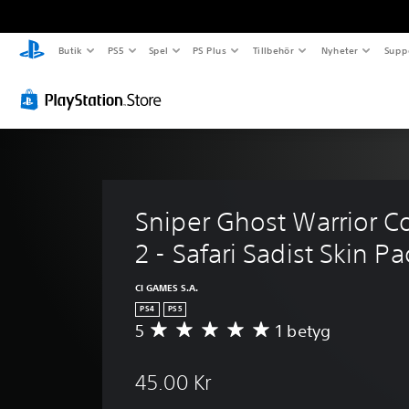
Butik
PS5
Spel
PS Plus
Tillbehör
Nyheter
Supp
Sniper Ghost Warrior Co
2 - Safari Sadist Skin Pa
CI GAMES S.A.
PS4
PS5
5
1 betyg
G
e
n
45.00 Kr
o
m