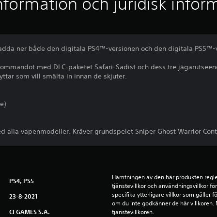
nformation och juridisk infor
ladda ner både den digitala PS4™-versionen och den digitala PS5™-v
 kommandot med DLC-paketet Safari-Sadist och dess tre jägarutseenden
ttar som vill smälta in innan de skjuter.
e)
alla vapenmodeller. Kräver grundspelet Sniper Ghost Warrior Contr
Hämtningen av den här produkten regle
PS4, PS5
tjänstevillkor och användningsvillkor f
specifika ytterligare villkor som gäller 
23-8-2021
om du inte godkänner de här villkoren. Me
CI GAMES S.A.
tjänstevillkoren.