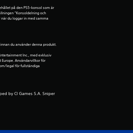
å
ehållet på den PS5-konsol som är 
llningen ”Konsoldelning och 
1
r när du loggar in med samma 
s
t
ion innan du använder denna produkt.
j
ntertainment Inc., med exklusiv 
t Europe. Användarvillkor för 
ä
m/legal för fullständiga 
r
n
oped by CI Games S.A. Sniper
a
a
v