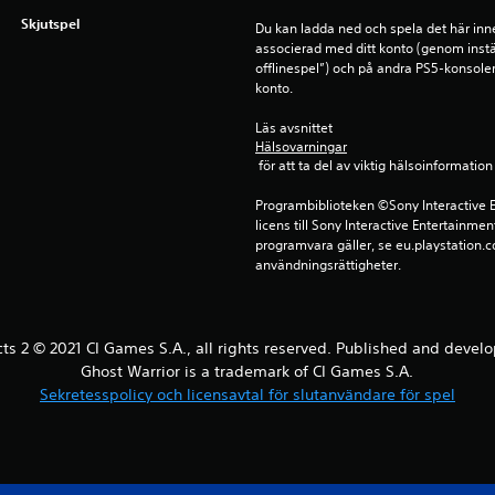
Skjutspel
Du kan ladda ned och spela det här inn
associerad med ditt konto (genom instä
offlinespel”) och på andra PS5-konsole
konto.
Läs avsnittet 
Hälsovarningar
 för att ta del av viktig hälsoinformat
Programbiblioteken ©Sony Interactive E
licens till Sony Interactive Entertainmen
programvara gäller, se eu.playstation.co
användningsrättigheter.
cts 2 © 2021 CI Games S.A., all rights reserved. Published and devel
Ghost Warrior is a trademark of CI Games S.A.
Sekretesspolicy och licensavtal för slutanvändare för spel