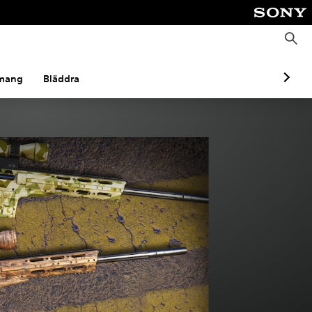
S
ö
k
mang
Bläddra