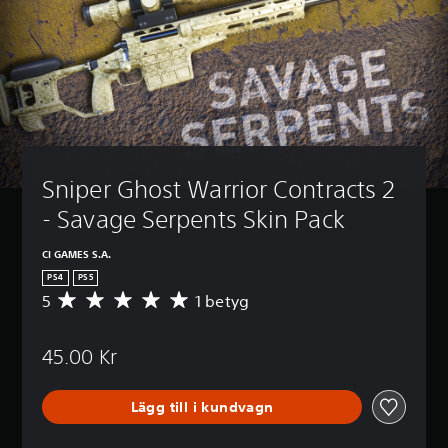
Sniper Ghost Warrior Contracts 2 
- Savage Serpents Skin Pack
CI GAMES S.A.
PS4
PS5
5
1 betyg
G
e
n
45.00 Kr
o
m
s
Lägg till i kundvagn
n
i
t