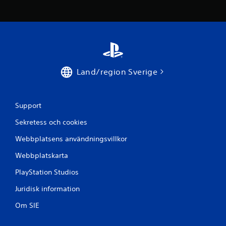
å
1
b
e
Land/region Sverige
t
y
Support
g
Sekretess och cookies
Webbplatsens användningsvillkor
Webbplatskarta
PlayStation Studios
Juridisk information
Om SIE