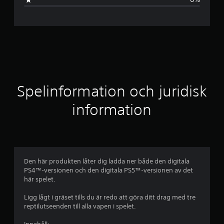
n
i
t
t
l
Spelinformation och juridisk
i
information
g
t
b
Den här produkten låter dig ladda ner både den digitala
PS4™-versionen och den digitala PS5™-versionen av det
e
här spelet.
t
Ligg lågt i gräset tills du är redo att göra ditt drag med tre
reptilutseenden till alla vapen i spelet.
y