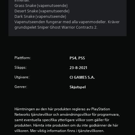
Innehåll:
g
Grass Snake (vapenutseende)
Desert Snake (vapenutseende)
p
Dark Snake (vapenutseende)
Vapenutseenden fungerar med alla vapenmodeller. Kräver
å
grundspelet Sniper Ghost Warrior Contracts 2.
1
s
Plattform:
PS4, PS5
t
Släpps:
23-8-2021
j
Utgivare:
CI GAMES S.A.
ä
Genrer:
Skjutspel
r
n
Hämtningen av den här produkten regleras av PlayStation 
Networks tjänstevillkor och användningsvillkor för programvara, 
a
samt eventuella specifika ytterligare villkor som gäller för 
produkten. Hämta inte produkten om du inte godkänner de här 
a
villkoren. Mer viktig information finns i tjänstevillkoren.