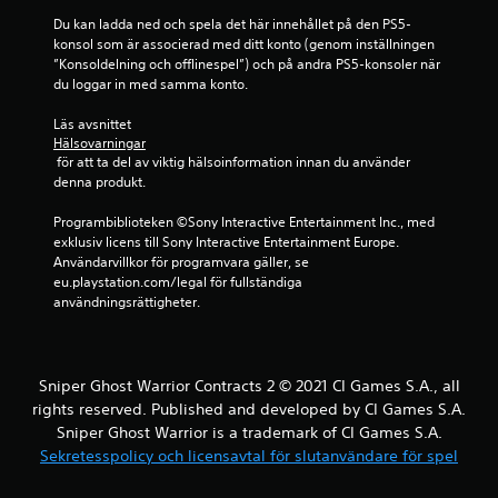
v
Du kan ladda ned och spela det här innehållet på den PS5-
konsol som är associerad med ditt konto (genom inställningen 
f
”Konsoldelning och offlinespel”) och på andra PS5-konsoler när 
du loggar in med samma konto.
e
Läs avsnittet 
m
Hälsovarningar
 för att ta del av viktig hälsoinformation innan du använder 
b
denna produkt.
a
Programbiblioteken ©Sony Interactive Entertainment Inc., med 
exklusiv licens till Sony Interactive Entertainment Europe. 
s
Användarvillkor för programvara gäller, se 
eu.playstation.com/legal för fullständiga 
e
användningsrättigheter.
r
a
Sniper Ghost Warrior Contracts 2 © 2021 CI Games S.A., all
rights reserved. Published and developed by CI Games S.A.
t
Sniper Ghost Warrior is a trademark of CI Games S.A.
Sekretesspolicy och licensavtal för slutanvändare för spel
p