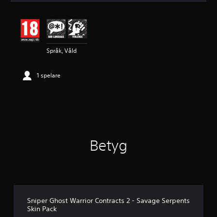
t
l
i
g
t
Språk, Våld
b
e
t
1 spelare
y
g
p
å
5
s
t
j
Betyg
ä
r
n
o
r
a
v
Sniper Ghost Warrior Contracts 2 - Savage Serpents
f
Skin Pack
e