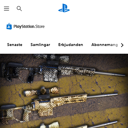
S
ö
k
Senaste
Samlingar
Erbjudanden
Abonnemang