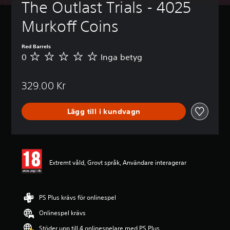
The Outlast Trials - 4025 
Murkoff Coins
Red Barrels
0
Inga betyg
I
n
g
329.00 Kr
a
b
e
Lägg till i kundvagn
t
y
g
Extremt våld, Grovt språk, Användare interagerar
PS Plus krävs för onlinespel
Onlinespel krävs
Stöder upp till 4 onlinespelare med PS Plus