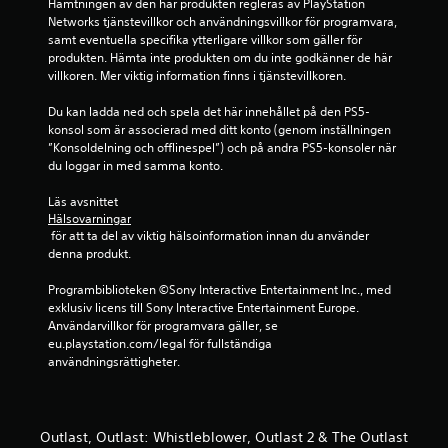
Hämtningen av den här produkten regleras av PlayStation 
Networks tjänstevillkor och användningsvillkor för programvara, 
samt eventuella specifika ytterligare villkor som gäller för 
produkten. Hämta inte produkten om du inte godkänner de här 
villkoren. Mer viktig information finns i tjänstevillkoren.
Du kan ladda ned och spela det här innehållet på den PS5-
konsol som är associerad med ditt konto (genom inställningen 
”Konsoldelning och offlinespel”) och på andra PS5-konsoler när 
du loggar in med samma konto.
Läs avsnittet 
Hälsovarningar
 för att ta del av viktig hälsoinformation innan du använder 
denna produkt.
Programbiblioteken ©Sony Interactive Entertainment Inc., med 
exklusiv licens till Sony Interactive Entertainment Europe. 
Användarvillkor för programvara gäller, se 
eu.playstation.com/legal för fullständiga 
användningsrättigheter.
Outlast, Outlast: Whistleblower, Outlast 2 & The Outlast