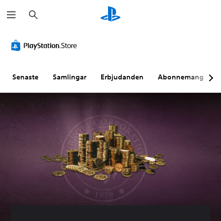
S
ö
k
Senaste
Samlingar
Erbjudanden
Abonnemang