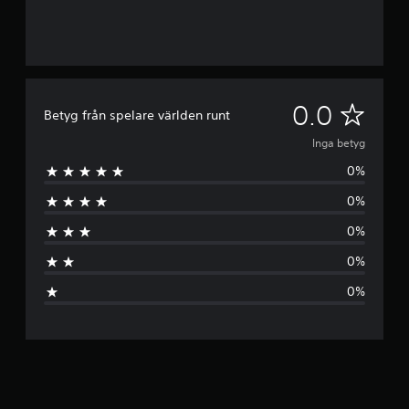
I
0.0
Betyg från spelare världen runt
n
Inga betyg
0%
g
0%
a
0%
b
0%
e
0%
t
y
g