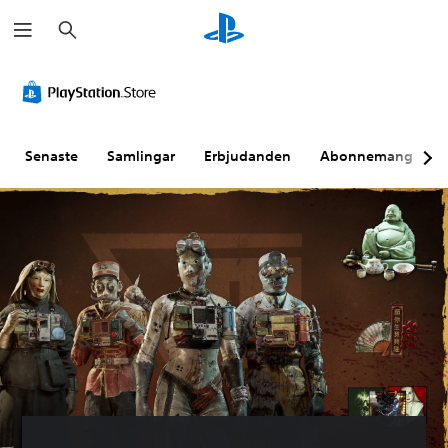
S
ö
k
Senaste
Samlingar
Erbjudanden
Abonnemang