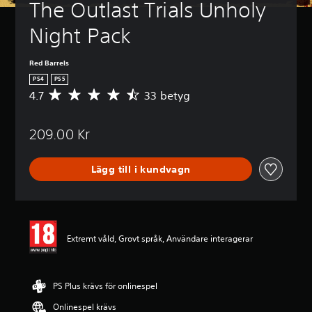
The Outlast Trials Unholy 
Night Pack
Red Barrels
PS4
PS5
4.7
33 betyg
G
e
n
209.00 Kr
o
m
s
Lägg till i kundvagn
n
i
t
t
l
i
Extremt våld, Grovt språk, Användare interagerar
g
t
b
e
PS Plus krävs för onlinespel
t
Onlinespel krävs
y