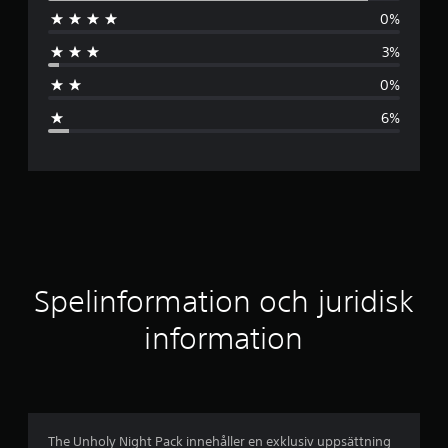
0%
o
3%
m
0%
s
6%
n
i
t
t
l
Spelinformation och juridisk
i
information
g
t
b
The Unholy Night Pack innehåller en exklusiv uppsättning