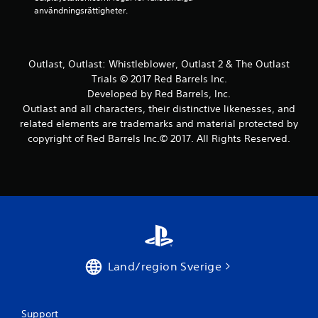
s
användningsrättigheter.
e
r
Outlast, Outlast: Whistleblower, Outlast 2 & The Outlast
Trials © 2017 Red Barrels Inc.
a
Developed by Red Barrels, Inc.
Outlast and all characters, their distinctive likenesses, and
t
related elements are trademarks and material protected by
copyright of Red Barrels Inc.© 2017. All Rights Reserved.
p
å
3
3
b
Land/region Sverige
e
t
Support