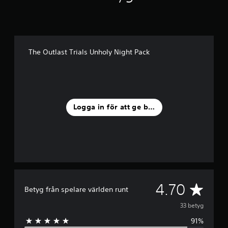
t
p
å
3
3
The Outlast Trials Unholy Night Pack
b
e
t
y
g
Logga in för att ge betyg
G
4.70
Betyg från spelare världen runt
e
33 betyg
91%
n