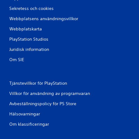
y
Sekretess och cookies
g
Webbplatsens användningsvillkor
Webbplatskarta
PlayStation Studios
Juridisk information
Om SIE
Tjänstevillkor för PlayStation
Villkor för användning av programvaran
Avbeställningspolicy för PS Store
Hälsovarningar
Om klassificeringar