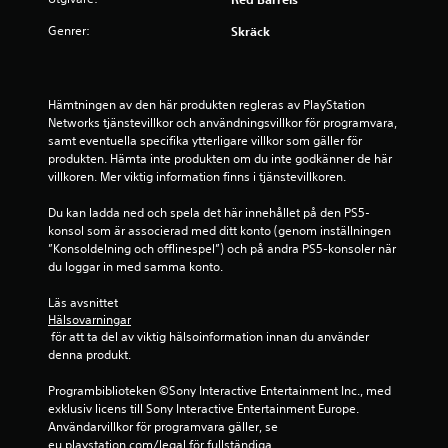
ä
Genrer:
Skräck
r
n
Hämtningen av den här produkten regleras av PlayStation 
Networks tjänstevillkor och användningsvillkor för programvara, 
o
samt eventuella specifika ytterligare villkor som gäller för 
produkten. Hämta inte produkten om du inte godkänner de här 
r
villkoren. Mer viktig information finns i tjänstevillkoren.
a
Du kan ladda ned och spela det här innehållet på den PS5-
konsol som är associerad med ditt konto (genom inställningen 
v
”Konsoldelning och offlinespel”) och på andra PS5-konsoler när 
du loggar in med samma konto.
f
Läs avsnittet 
e
Hälsovarningar
 för att ta del av viktig hälsoinformation innan du använder 
m
denna produkt.
b
Programbiblioteken ©Sony Interactive Entertainment Inc., med 
exklusiv licens till Sony Interactive Entertainment Europe. 
a
Användarvillkor för programvara gäller, se 
eu.playstation.com/legal för fullständiga 