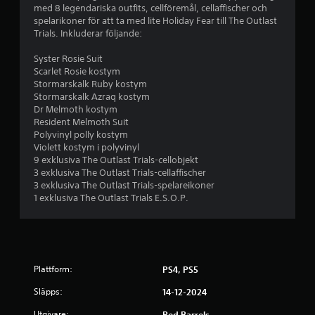
med 8 legendariska outfits, cellföremål, cellaffischer och
e
spelarikoner för att ta med lite Holiday Fear till The Outlast
Trials. Inkluderar följande:
t
Syster Rosie Suit
y
Scarlet Rosie kostym
Stormarskalk Ruby kostym
g
Stormarskalk Azraq kostym
Dr Melmoth kostym
p
Resident Melmoth Suit
Polyvinyl polly kostym
å
Violett kostym i polyvinyl
9 exklusiva The Outlast Trials-cellobjekt
4
3 exklusiva The Outlast Trials-cellaffischer
3 exklusiva The Outlast Trials-spelareikoner
.
1 exklusiva The Outlast Trials E.S.O.P.
7
s
Plattform:
PS4, PS5
t
Släpps:
14-12-2024
j
Utgivare:
Red Barrels