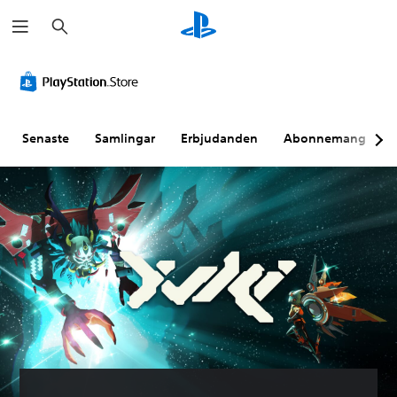
S
ö
k
Senaste
Samlingar
Erbjudanden
Abonnemang