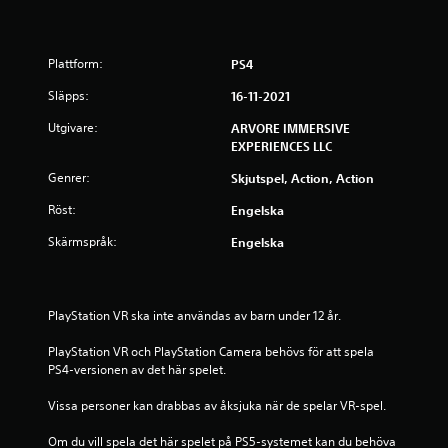
ä
r
Plattform:
PS4
n
Släpps:
16-11-2021
Utgivare:
ARVORE IMMERSIVE
o
EXPERIENCES LLC
r
Genrer:
Skjutspel, Action, Action
a
Röst:
Engelska
Skärmspråk:
Engelska
v
f
PlayStation VR ska inte användas av barn under 12 år.
e
PlayStation VR och PlayStation Camera behövs för att spela 
m
PS4-versionen av det här spelet.
b
Vissa personer kan drabbas av åksjuka när de spelar VR-spel.
a
Om du vill spela det här spelet på PS5-systemet kan du behöva 