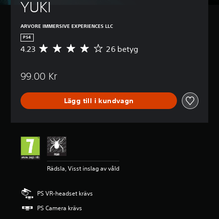
YUKI
ARVORE IMMERSIVE EXPERIENCES LLC
PS4
4.23
26 betyg
G
e
n
99.00 Kr
o
m
s
Lägg till i kundvagn
n
i
t
t
l
i
g
t
Rädsla, Visst inslag av våld
b
e
t
PS VR-headset krävs
y
g
PS Camera krävs
p