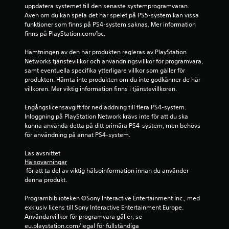
uppdatera systemet till den senaste systemprogramvaran. 
s
Även om du kan spela det här spelet på PS5-system kan vissa 
funktioner som finns på PS4-system saknas. Mer information 
e
finns på PlayStation.com/bc.
r
Hämtningen av den här produkten regleras av PlayStation 
Networks tjänstevillkor och användningsvillkor för programvara, 
a
samt eventuella specifika ytterligare villkor som gäller för 
produkten. Hämta inte produkten om du inte godkänner de här 
t
villkoren. Mer viktig information finns i tjänstevillkoren.
p
Engångslicensavgift för nedladdning till flera PS4-system. 
Inloggning på PlayStation Network krävs inte för att du ska 
å
kunna använda detta på ditt primära PS4-system, men behövs 
för användning på annat PS4-system.
2
Läs avsnittet 
6
Hälsovarningar
 för att ta del av viktig hälsoinformation innan du använder 
b
denna produkt.
e
Programbiblioteken ©Sony Interactive Entertainment Inc., med 
exklusiv licens till Sony Interactive Entertainment Europe. 
Användarvillkor för programvara gäller, se 
t
eu.playstation.com/legal för fullständiga 