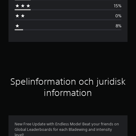
o
15%
m
0%
s
8%
n
i
t
t
l
Spelinformation och juridisk
i
information
g
t
b
New Free Update with Endless Mode! Beat your friends on
Global Leaderboards for each Bladewing and intensity
e
level!