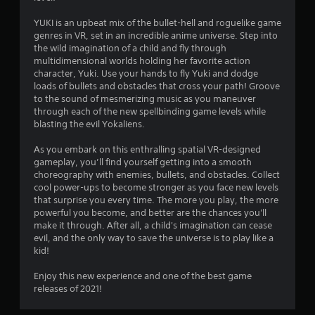
t
YUKI is an upbeat mix of the bullet-hell and roguelike game
genres in VR, set in an incredible anime universe. Step into
y
the wild imagination of a child and fly through
multidimensional worlds holding her favorite action
g
character, Yuki. Use your hands to fly Yuki and dodge
loads of bullets and obstacles that cross your path! Groove
p
to the sound of mesmerizing music as you maneuver
through each of the new spellbinding game levels while
å
blasting the evil Yokaliens.
4
As you embark on this enthralling spatial VR-designed
gameplay, you’ll find yourself getting into a smooth
.
choreography with enemies, bullets, and obstacles. Collect
cool power-ups to become stronger as you face new levels
2
that surprise you every time. The more you play, the more
powerful you become, and better are the chances you'll
make it through. After all, a child's imagination can cease
3
evil, and the only way to save the universe is to play like a
kid!
s
Enjoy this new experience and one of the best game
t
releases of 2021!
j