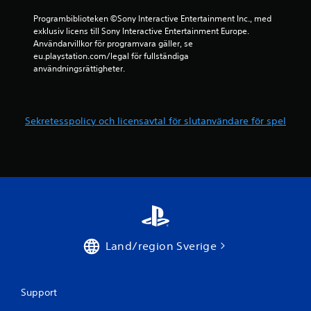
s
u
.
r
Programbiblioteken ©Sony Interactive Entertainment Inc., med 
s
exklusiv licens till Sony Interactive Entertainment Europe. 
k
Användarvillkor för programvara gäller, se 
K
i
eu.playstation.com/legal för fullständiga 
a
l
användningsrättigheter.
n
j
s
a
p
i
m
e
Sekretesspolicy och licensavtal för slutanvändare för spel
i
l
l
a
j
s
ö
u
n
t
.
a
n
V
s
i
n
Land/region Sverige
s
a
u
b
e
b
Support
l
a
l