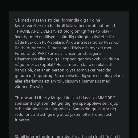
n
a
a
e
p
t
r
å
m
a
r
a
e
o
Gå med i massiva strider, förvandla dig till dina
t
d
favoritvarelser och bär kraftfulla vapenkombinationer i
m
a
t
h
THRONE AND LIVERTY, ett oförglömligt free-to-play-
v
s
äventyr med en tillsynes oändlig mängd aktiviteter för
ö
t
ä
p
både PvE- och PvP-spelare. Är du intresserad av PvE? Kör
g
n
e
Raids, dungeons, Dimensional Trials och mycket mer.
k
p
l
d
Föredrar du PvP? Forma allianser för att regera
o
a
a
tillsammans eller ta dig till toppen genom svek. Vill du ha
å
d
n
s
något mer avkopplat? Hus är mer än bara en plats att
e
t
p
hänga på, det är en personlig yta som växer med dig
1
t
r
a
genom ditt uppdrag. Ska du nischa dig som en solospelare
.
a
eller efterlämna ett arv till Solisium tillsammans med
k
7
s
vänner. Du väljer.
a
t
r
2
Throne and Liberty fångar känslan i klassiska MMORPG-
(
K
spel samtidigt som det ger dig nya spelupplevelser, djup
a
g
1
och spänning i varje ögonblick. Samla din guild, gör dig
r
r
redo för strid och ge dig ut på jakten efter tronen och
a
0
u
friheten!
k
n
t
b
d
ä
Stabil internetanslutning krävs för att spela (det här är ett
l