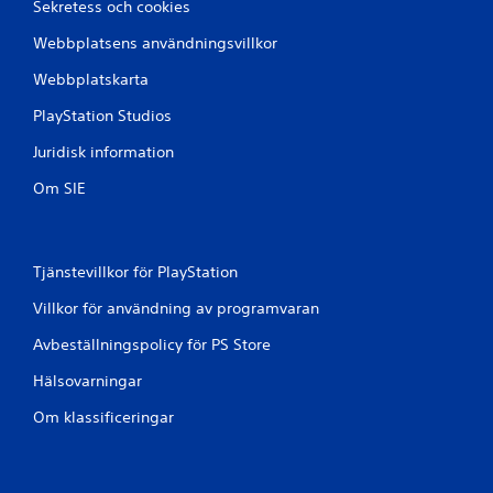
k
Sekretess och cookies
k
n
o
Webbplatsens användningsvillkor
a
m
p
Webbplatskarta
f
p
o
t
PlayStation Studios
r
r
t
Juridisk information
y
(
c
Om SIE
g
k
r
n
u
i
n
n
Tjänstevillkor för PlayStation
d
g
l
Villkor för användning av programvaran
a
ä
r
Avbeställningspolicy för PS Store
g
D
g
u
Hälsovarningar
a
k
n
Om klassificeringar
a
d
n
e
s
p
)