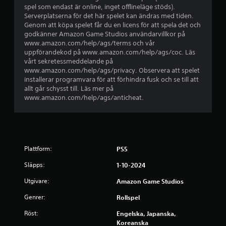
r
e
spel som endast är online, inget offlineläge stöds).
ä
e
Serverplatserna för det här spelet kan ändras med tiden.
g
r
t
Genom att köpa spelet får du en licens för att spela det och
g
,
godkänner Amazon Game Studios användarvillkor på
f
a
y
www.amazon.com/help/ags/terms och vår
i
n
uppförandekod på www.amazon.com/help/ags/coc. Läs
e
d
g
vårt sekretessmeddelande på
n
e
www.amazon.com/help/ags/privacy. Observera att spelet
d
)
installerar programvara för att förhindra fusk och se till att
e
allt går schysst till. Läs mer på
N
r
www.amazon.com/help/ags/anticheat.
å
,
g
o
r
b
a
j
a
e
l
k
Plattform:
PS5
t
t
e
Släpps:
o
1-10-2024
r
c
Utgivare:
Amazon Game Studios
n
h
a
i
Genrer:
Rollspel
t
n
i
t
Röst:
Engelska, Japanska,
v
e
Koreanska