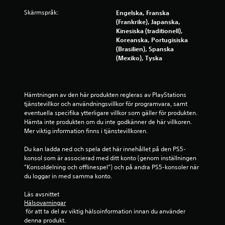
f
r
ö
a
Skärmspråk:
Engelska, Franska
r
k
(Frankrike), Japanska,
a
t
Kinesiska (traditionell),
t
i
Koreanska, Portugisiska
t
v
(Brasilien), Spanska
v
a
(Mexiko), Tyska
ä
o
n
b
d
j
a
e
Hämtningen av den här produkten regleras av PlayStations 
p
k
tjänstevillkor och användningsvillkor för programvara, samt 
å
t
eventuella specifika ytterligare villkor som gäller för produkten. 
s
ä
Hämta inte produkten om du inte godkänner de här villkoren. 
p
r
Mer viktig information finns i tjänstevillkoren.
a
e
k
n
Du kan ladda ned och spela det här innehållet på den PS5-
a
k
konsol som är associerad med ditt konto (genom inställningen 
r
l
”Konsoldelning och offlinespel”) och på andra PS5-konsoler när 
n
a
du loggar in med samma konto.
a
r
v
e
Läs avsnittet 
i
a
Hälsovarningar
s
t
 för att ta del av viktig hälsoinformation innan du använder 
a
t
denna produkt.