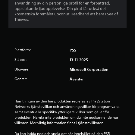
r
i
j
p
användning av din personliga profil för en förbättrad,
i
o
s
ä
e
uppslukande ljudupplevelse. Din pirat får också det
k
m
a
u
l
l
kosmetiska föremålet Coconut Headband att bära i Sea of
o
v
e
p
k
Thieves.
n
l
t
ä
e
o
e
l
n
r
n
r
t
p
d
d
t
f
e
i
r
a
ö
l
å
g
o
r
s
l
Plattform:
PS5
a
l
a
p
e
6
t
l
t
a
Släpps:
13-11-2025
r
t
e
t
k
g
k
b
r
e
Utgivare:
Microsoft Corporation
a
e
o
n
n
n
r
m
e
a
Genrer:
Äventyr
k
o
(
m
n
l
m
a
g
ä
t
a
a
i
r
r
r
t
g
s
y
e
Hämtningen av den här produkten regleras av PlayStation 
u
t
å
o
k
Networks tjänstevillkor och användningsvillkor för programvara, 
n
h
n
m
o
g
samt eventuella specifika ytterligare villkor som gäller för 
d
a
g
h
m
produkten. Hämta inte produkten om du inte godkänner de här 
l
n
m
e
m
villkoren. Mer viktig information finns i tjänstevillkoren.
ä
d
e
l
u
k
g
d
s
n
Du kan ladda ned och spela det här innehållet på den PS5-