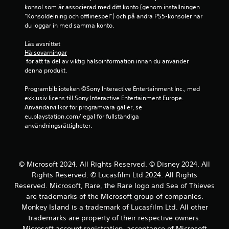
o
g
s
t
i
konsol som är associerad med ditt konto (genom inställningen 
n
p
a
.
c
”Konsoldelning och offlinespel”) och på andra PS5-konsoler när 
t
e
n
e
du loggar in med samma konto.
r
l
r
d
T
o
e
a
Läs avsnittet 
e
l
r
t
Hälsovarningar
m
)
l
ä
o
 för att ta del av viktig hälsoinformation innan du använder 
e
e
N
c
n
denna produkt.
d
n
å
h
i
a
v
g
a
Programbiblioteken ©Sony Interactive Entertainment Inc., med 
n
n
i
r
n
exklusiv licens till Sony Interactive Entertainment Europe. 
d
g
b
a
p
Användarvillkor för programvara gäller, se 
r
s
r
a
a
eu.playstation.com/legal för fullständiga 
a
l
e
l
s
användningsrättigheter.
s
ä
r
t
s
p
a
g
e
a
e
r
r
e
i
l
.
n
n
a
© Microsoft 2024. All Rights Reserved. © Disney 2024. All
D
a
s
r
u
Rights Reserved. © Lucasfilm Ltd 2024. All Rights
t
t
e
k
Reserved. Microsoft, Rare, the Rare logo and Sea of Thieves
i
ä
.
a
are trademarks of the Microsoft group of companies.
v
l
n
f
Monkey Island is a trademark of Lucasfilm Ltd. All other
l
k
ö
n
trademarks are property of their respective owners.
o
r
i
Microsoft account registration, acceptance of Microsoft
m