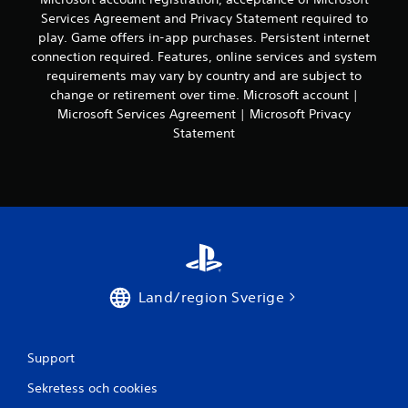
a
n
m
Services Agreement and Privacy Statement required to
t
g
a
play. Game offers in-app purchases. Persistent internet
t
a
å
connection required. Features, online services and system
v
r
t
ä
requirements may vary by country and are subject to
n
e
n
a
change or retirement over time. Microsoft account |
n
d
,
Microsoft Services Agreement | Microsoft Privacy
m
a
m
i
Statement
p
e
l
å
n
j
s
y
ö
p
t
u
a
t
t
k
e
a
a
r
n
r
l
k
n
i
o
a
g
n
Land/region Sverige
v
a
s
i
r
e
s
e
k
a
t
Support
v
s
e
e
.
x
Sekretess och cookies
n
t