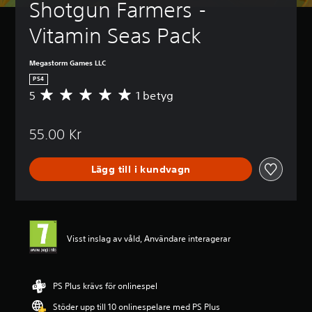
Shotgun Farmers - 
Vitamin Seas Pack
Megastorm Games LLC
PS4
5
1 betyg
G
e
n
55.00 Kr
o
m
s
Lägg till i kundvagn
n
i
t
t
l
i
Visst inslag av våld, Användare interagerar
g
t
b
e
PS Plus krävs för onlinespel
t
Stöder upp till 10 onlinespelare med PS Plus
y