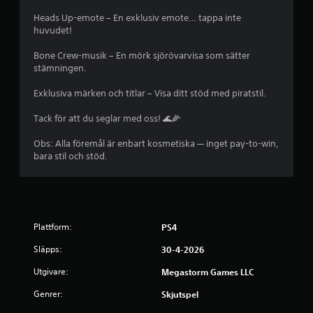
r
Heads Up-emote – En exklusiv emote… tappa inte
huvudet!
n
Bone Crew-musik – En mörk sjörövarvisa som sätter
a
stämningen.
a
Exklusiva märken och titlar – Visa ditt stöd med piratstil.
v
Tack för att du seglar med oss! 🌊🌽
f
Obs: Alla föremål är enbart kosmetiska — inget pay-to-win,
bara stil och stöd.
e
m
b
Plattform:
PS4
a
Släpps:
30-4-2026
s
Utgivare:
Megastorm Games LLC
e
Genrer:
Skjutspel