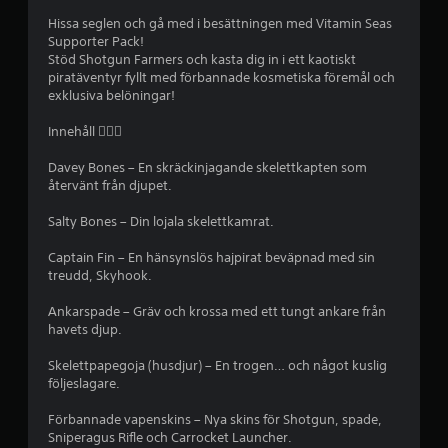
b
Hissa seglen och gå med i besättningen med Vitamin Seas
Supporter Pack!
e
Stöd Shotgun Farmers och kasta dig in i ett kaotiskt
piratäventyr fyllt med förbannade kosmetiska föremål och
t
exklusiva belöningar!
y
Innehåll 🏴‍☠️⚓
g
Davey Bones – En skräckinjagande skelettkapten som
återvänt från djupet.
p
Salty Bones – Din lojala skelettkamrat.
å
Captain Fin – En hänsynslös hajpirat beväpnad med sin
1
treudd, Skyhook.
s
Ankarspade – Gräv och krossa med ett tungt ankare från
havets djup.
t
Skelettpapegoja (husdjur) – En trogen… och något kuslig
följeslagare.
j
Förbannade vapenskins – Nya skins för Shotgun, spade,
ä
Sniperagus Rifle och Carrocket Launcher.