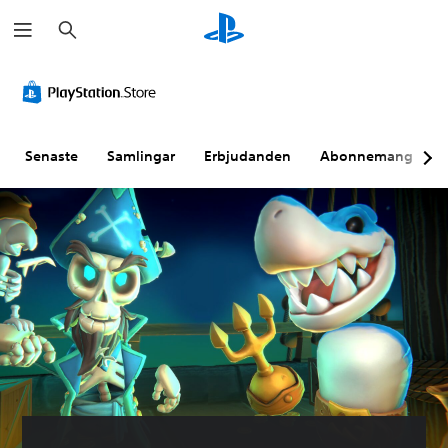
S
ö
k
Senaste
Samlingar
Erbjudanden
Abonnemang