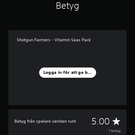
Betyg
å
1
b
e
t
y
g
Shotgun Farmers - Vitamin Seas Pack
Logga in för att ge betyg
G
5.00
Betyg från spelare världen runt
e
1 betyg