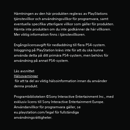
r
a
Hämtningen av den här produkten regleras av PlayStations 
tjänstevillkor och användningsvillkor för programvara, samt 
t
eventuella specifika ytterligare villkor som gäller för produkten. 
Hämta inte produkten om du inte godkänner de här villkoren. 
p
Mer viktig information finns i tjänstevillkoren.
å
Engångslicensavgift för nedladdning till flera PS4-system. 
Inloggning på PlayStation krävs inte för att du ska kunna 
använda detta på ditt primära PS4-system, men behövs för 
1
användning på annat PS4-system.
b
Läs avsnittet 
Hälsovarningar
e
 för att ta del av viktig hälsoinformation innan du använder 
denna produkt.
t
Programbiblioteken ©Sony Interactive Entertainment Inc., med 
y
exklusiv licens till Sony Interactive Entertainment Europe. 
Användarvillkor för programvara gäller, se 
g
eu.playstation.com/legal för fullständiga 
användningsrättigheter.