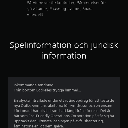
Påminnelser för kontroller, Påminnelser för
r
.
ä
t
ä
självstudier, Pausning av spel, Spara
n
t
manuellt
s
j
P
t
l
a
e
i
ä
u
l
g
s
s
r
h
e
n
Spelinformation och juridisk
e
n
i
n
t
o
n
information
c
(
g
o
h
g
a
h
r
v
r
u
u
s
v
n
p
a
u
d
e
d
Inkommande sändning…
l
v
k
Från bortom Löckelles trygga himmel...
l
ä
a
D
g
f
r
En olycka inträffade under ett rutinuppdrag för att testa de
u
a
nya Quilez-enmansraketerna för rymdresor och en ensam
g
k
k
Löckonaut har blivit strandsatt långt från Löckelle. Det är
e
a
a
t
här som Eco-Friendly Operations Corporation påstår sig ha
n
n
ä
upptäckt den ultimata lösningen på avfallshantering,
m
d
p
r
åtminstone enligt dem själva.