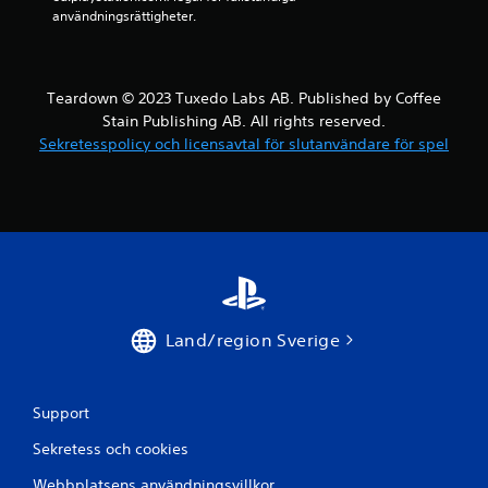
a
g
användningsrättigheter.
(
s
e
u
n
t
d
a
Teardown © 2023 Tuxedo Labs AB. Published by Coffee
a
n
Stain Publishing AB. All rights reserved.
s
r
t
Sekretesspolicy och licensavtal för slutanvändare för spel
ö
o
r
f
e
f
l
l
i
s
n
e
e
k
s
o
p
n
Land/region Sverige
e
t
l
r
)
o
.
Support
l
l
Sekretess och cookies
S
e
p
r
Webbplatsens användningsvillkor