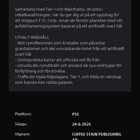
a
e
e
b
u
)
r
Samarbeta med Tier-1 och Mainframe, de sista i
s
n
N
rebellbesättningen, när du ger dig ut på ett uppdrag för
a
a
a
å
att stoppa E.F.O. Corp. innan de förstör planeten med sitt
s
.
g
avfallshanteringssystem baserat på ett artificiellt svart hål.
s
p
r
e
a
UTVALT INNEHÅLL
e
l
a
- Möt rymdfenomen som kristaller som påverkar
e
l
gravitationen och det oroväckande hotet från ett artificiellt
r
t
t
svart hål.
n
e
- Utomjordiska kartor att utforska och fly från.
a
ä
r
- Utrusta din rymddräkt och använd de nya verktygen för
r
n
förflyttning och förstörelse.
d
t
a
- Träffa din lojala följeslagare, Tier-1, och bilda en vänskap
u
t
som kanske kan rädda galaxen.
v
p
i
i
v
l
å
f
l
ö
u
1
r
n
Plattform:
PS5
s
d
6
p
Släpps:
e
24-6-2025
a
r
0
k
Utgivare:
COFFEE STAIN PUBLISHING
s
k
AB