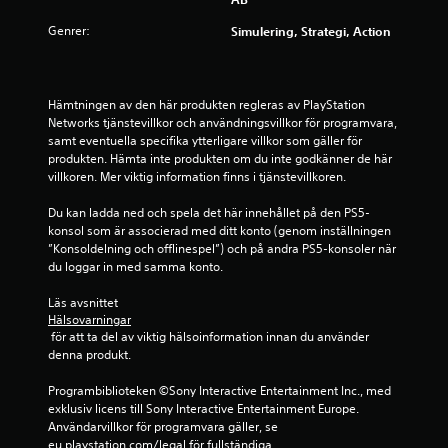
p
b
ä
e
Genrer:
n
Simulering, Strategi, Action
l
e
s
f
l
ö
t
i
r
g
Hämtningen av den här produkten regleras av PlayStation 
l
y
h
Networks tjänstevillkor och användningsvillkor för programvara, 
o
e
samt eventuella specifika ytterligare villkor som gäller för 
p
t
g
produkten. Hämta inte produkten om du inte godkänner de här 
p
v
villkoren. Mer viktig information finns i tjänstevillkoren.
e
i
l
s
Du kan ladda ned och spela det här innehållet på den PS5-
l
a
konsol som är associerad med ditt konto (genom inställningen 
e
s
”Konsoldelning och offlinespel”) och på andra PS5-konsoler när 
r
.
du loggar in med samma konto.
f
i
Läs avsnittet 
l
K
Hälsovarningar
m
a
 för att ta del av viktig hälsoinformation innan du använder 
v
n
denna produkt.
i
s
s
Programbiblioteken ©Sony Interactive Entertainment Inc., med 
p
n
exklusiv licens till Sony Interactive Entertainment Europe. 
e
i
Användarvillkor för programvara gäller, se 
l
n
eu.playstation.com/legal för fullständiga 